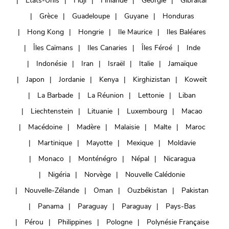
Etats-Unis
Fidji
Finlande
Géorgie
Gibraltar
Grèce
Guadeloupe
Guyane
Honduras
Hong Kong
Hongrie
Ile Maurice
Iles Baléares
Îles Caïmans
Iles Canaries
Îles Féroé
Inde
Indonésie
Iran
Israël
Italie
Jamaïque
Japon
Jordanie
Kenya
Kirghizistan
Koweït
La Barbade
La Réunion
Lettonie
Liban
Liechtenstein
Lituanie
Luxembourg
Macao
Macédoine
Madère
Malaisie
Malte
Maroc
Martinique
Mayotte
Mexique
Moldavie
Monaco
Monténégro
Népal
Nicaragua
Nigéria
Norvège
Nouvelle Calédonie
Nouvelle-Zélande
Oman
Ouzbékistan
Pakistan
Panama
Paraguay
Paraguay
Pays-Bas
Pérou
Philippines
Pologne
Polynésie Française