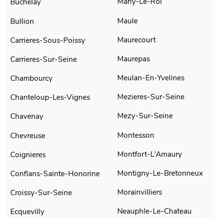
Marly-Le-Roi
Buchelay
Maule
Bullion
Maurecourt
Carrieres-Sous-Poissy
Maurepas
Carrieres-Sur-Seine
Meulan-En-Yvelines
Chambourcy
Mezieres-Sur-Seine
Chanteloup-Les-Vignes
Mezy-Sur-Seine
Chavenay
Montesson
Chevreuse
Montfort-L'Amaury
Coignieres
Montigny-Le-Bretonneux
Conflans-Sainte-Honorine
Morainvilliers
Croissy-Sur-Seine
Neauphle-Le-Chateau
Ecquevilly