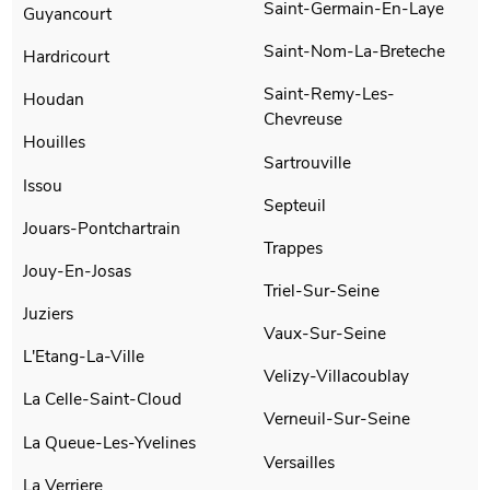
Saint-Germain-En-Laye
Guyancourt
Saint-Nom-La-Breteche
Hardricourt
Saint-Remy-Les-
Houdan
Chevreuse
Houilles
Sartrouville
Issou
Septeuil
Jouars-Pontchartrain
Trappes
Jouy-En-Josas
Triel-Sur-Seine
Juziers
Vaux-Sur-Seine
L'Etang-La-Ville
Velizy-Villacoublay
La Celle-Saint-Cloud
Verneuil-Sur-Seine
La Queue-Les-Yvelines
Versailles
La Verriere