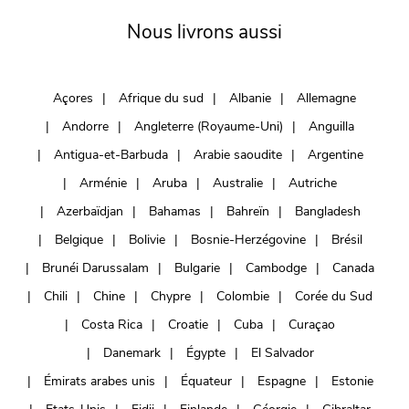
Nous livrons aussi
Açores
Afrique du sud
Albanie
Allemagne
Andorre
Angleterre (Royaume-Uni)
Anguilla
Antigua-et-Barbuda
Arabie saoudite
Argentine
Arménie
Aruba
Australie
Autriche
Azerbaïdjan
Bahamas
Bahreïn
Bangladesh
Belgique
Bolivie
Bosnie-Herzégovine
Brésil
Brunéi Darussalam
Bulgarie
Cambodge
Canada
Chili
Chine
Chypre
Colombie
Corée du Sud
Costa Rica
Croatie
Cuba
Curaçao
Danemark
Égypte
El Salvador
Émirats arabes unis
Équateur
Espagne
Estonie