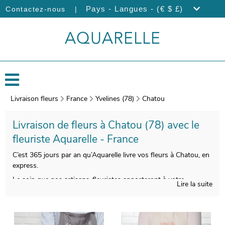
|
Pays - Langues - (€ $ £)
Contactez-nous
Livraison fleurs
France
Yvelines (78)
Chatou
Livraison de fleurs à Chatou (78) avec le
fleuriste Aquarelle - France
C’est 365 jours par an qu’Aquarelle livre vos fleurs à Chatou, en
express.
Le soin que nos artisans-fleuristes apporteront à votre
Lire la suite
bouquet de fleurs de saison vous donnera la chance de
disposer d’une composition florale belle à regarder et de bonne
qualité. À l’issue de sa réalisation, nous photographierons votre
bouquet de fleurs. Vous pourrez contrôler que votre bouquet