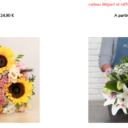
cadeau élégant et raffi
a part belle aux teintes
 24,90 €
A parti
né garanti. Un
Offrez un bouquet dél
icolores aux variétés
par nos artisans fleur
es, parfait pour
plus tendres attention
nds bonheurs.
Les roses branchues b
ua', 'Red Calypso',
création une touche d
ld Calypso', connues
romantisme, tandis que
eurs teintes
un parfum délicat et u
 épanouissement de
poétique. Le gypsophile
envelopper l’ensemble
s dans un bouquet de
les lisianthus ajouten
raffinement à cette ha
Chaque tige a été sél
de roses roses,
composer un bouquet 
charme et de délicates
r structurer
entre volume, finesse 
florale est idéale pour
moments de vie avec g
e joyeux et coloré