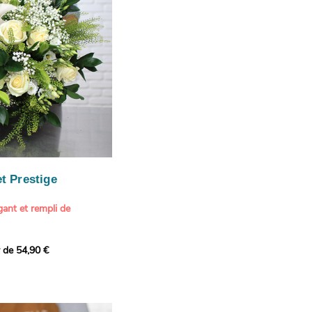
our marquer une attention
r son anniversaire
e.
n spéciale
ateur d'art et de peinture
phère méditerranéenne et
és (les couleurs peuvent
rieur.
tête, au charme intemporel
Vue de Saint-Tropez,
ois de pins
, 1888
paintings / Alamy Stock
aire
ache
 florale à une maison de
t Prestige
oré.
ant et rempli de
r de 54,90 €
douceur avec ce bouquet
 lumineuses. Nos artisans
é une composition pour un
rand bouquet de fleurs
incérité et de délicatesse