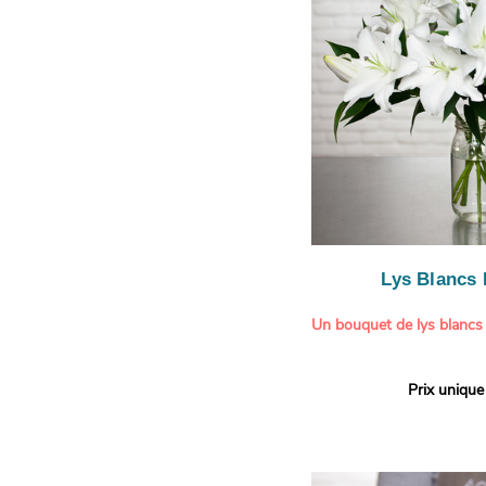
légère.
Lys Blancs
Un bouquet de lys blancs
Offrez un bouquet d’excep
Prix unique
élégante composition de l
Aquarelle.
Réputés pour leur parfum 
naturelle, les lys apporte
pureté et de raffinement à