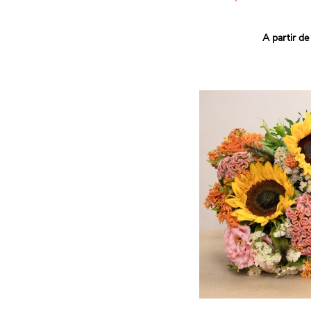
Ce bouquet Arlequin fait l
A partir de
vives pour un effet vitami
assortiment de roses mult
soigneusement sélectionné
célébrer les petits et gra
Retrouvez les variétés 'Aq
'Tropical Amazone' et 'Wi
pour leur tenue en vase, l
incroyables et le parfait
leurs boutons.
Une explosion de couleur
roses fraîches !
Il contient :
- Un mélange harmonieux 
rouges, jaunes et orange
- Quelques feuillages pou
À offrir pour :
- Souhaiter un anniversair