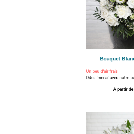
Bouquet Blanc
Un peu d'air frais
Dites 'merci' avec notre 
printanier ! Composé de lis
A partir de
de limonium blanc, ce bou
élégance raffinée et une f
apporteront un sourire à 
recevront. Les lisianthus 
gratitude et la reconnaissa
symbolisent l'amour et l'a
le limonium blanc ajoute u