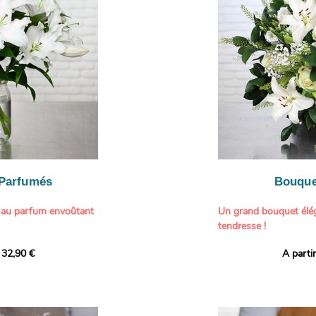
généreuse, parfaite p
- Gâter un proche pou
particulière à un proch
- Célébrer une occasio
- Faire plaisir à un am
Il contient :
- Exprimer une atmos
- Des hortensias color
colorée dans votre inté
varier selon l’arrivage)
- Des fleurs à grosse 
Tableau :
Paul Signac,
coucher de soleil au b
À offrir pour :
Crédits photo :
classic
- Célébrer un annivers
Photo
- Remercier avec pan
- Apporter une touche
vacances
 Parfumés
Bouque
- Offrir un cadeau col
 au parfum envoûtant
Un grand bouquet élég
tendresse !
tion avec cette
 32,90 €
A parti
ys blancs signée
Offrez un instant de 
aux teintes tendres et
intense et leur grâce
fleuristes ont imagin
nt une touche de
effet grandiose. Un g
 tout intérieur. Ce
blanches, symbole de s