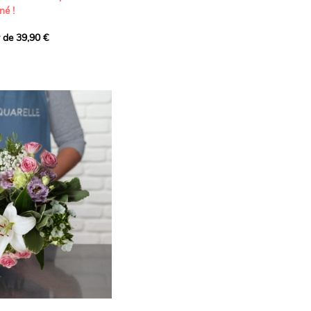
né !
r de 39,90 €
icat et généreux, imaginé
istes pour transmettre vos
s.
lanches apportent à cette
e pureté et de
 les giroflées dévoilent
ne allure naturellement
, léger et aérien, vient
 de douceur, pendant que
t une note d’élégance et de
rmonie florale.
ectionnée avec soin pour
lumineux, plein de
se. Avec son bel équilibre
et parfum, cette création
 célébrer les plus beaux
râce et émotion.