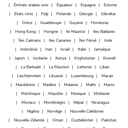
Émirats arabes unis
Équateur
Espagne
Estonie
Etats-Unis
Fidji
Finlande
Géorgie
Gibraltar
Grèce
Guadeloupe
Guyane
Honduras
Hong Kong
Hongrie
Ile Maurice
Iles Baléares
Îles Caïmans
Iles Canaries
Îles Féroé
Inde
Indonésie
Iran
Israël
Italie
Jamaïque
Japon
Jordanie
Kenya
Kirghizistan
Koweït
La Barbade
La Réunion
Lettonie
Liban
Liechtenstein
Lituanie
Luxembourg
Macao
Macédoine
Madère
Malaisie
Malte
Maroc
Martinique
Mayotte
Mexique
Moldavie
Monaco
Monténégro
Népal
Nicaragua
Nigéria
Norvège
Nouvelle Calédonie
Nouvelle-Zélande
Oman
Ouzbékistan
Pakistan