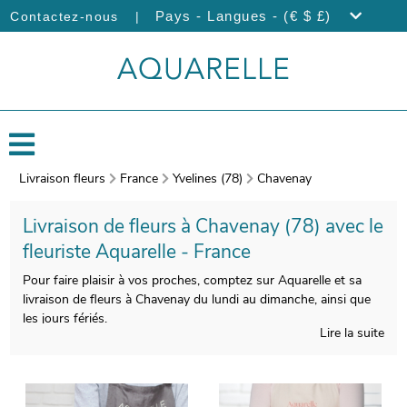
|
Pays - Langues - (€ $ £)
Contactez-nous
Livraison fleurs
France
Yvelines (78)
Chavenay
Livraison de fleurs à Chavenay (78) avec le
fleuriste Aquarelle - France
Pour faire plaisir à vos proches, comptez sur Aquarelle et sa
livraison de fleurs à Chavenay du lundi au dimanche, ainsi que
les jours fériés.
Lire la suite
Les artisans Aquarelle réaliseront votre bouquet de fleurs de
saison avec soin et savoir-faire. L’étape suivante est
l’empaquetage de votre composition florale, avec un contenant
spécifique qui servira à sa protection, puis nous prendrons une