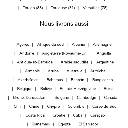
Toulon (83)
Toulouse (31)
Versailles (78)
Nous livrons aussi
Açores
Afrique du sud
Albanie
Allemagne
Andorre
Angleterre (Royaume-Uni)
Anguilla
Antigua-et-Barbuda
Arabie saoudite
Argentine
Arménie
Aruba
Australie
Autriche
Azerbaïdjan
Bahamas
Bahreïn
Bangladesh
Belgique
Bolivie
Bosnie-Herzégovine
Brésil
Brunéi Darussalam
Bulgarie
Cambodge
Canada
Chili
Chine
Chypre
Colombie
Corée du Sud
Costa Rica
Croatie
Cuba
Curaçao
Danemark
Égypte
El Salvador