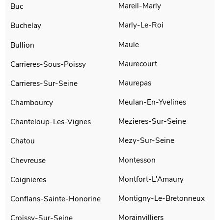
Mareil-Marly
Buc
Marly-Le-Roi
Buchelay
Maule
Bullion
Maurecourt
Carrieres-Sous-Poissy
Maurepas
Carrieres-Sur-Seine
Meulan-En-Yvelines
Chambourcy
Mezieres-Sur-Seine
Chanteloup-Les-Vignes
Mezy-Sur-Seine
Chatou
Montesson
Chevreuse
Montfort-L'Amaury
Coignieres
Montigny-Le-Bretonneux
Conflans-Sainte-Honorine
Morainvilliers
Croissy-Sur-Seine