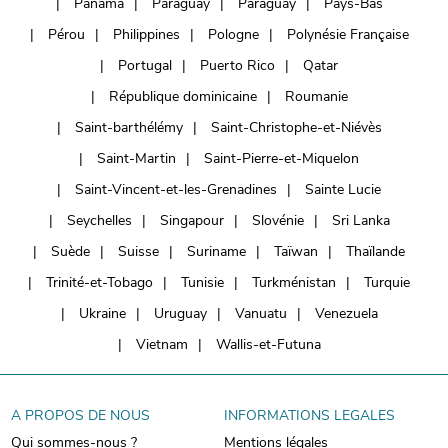
Panama
Paraguay
Paraguay
Pays-Bas
Pérou
Philippines
Pologne
Polynésie Française
Portugal
Puerto Rico
Qatar
République dominicaine
Roumanie
Saint-barthélémy
Saint-Christophe-et-Niévès
Saint-Martin
Saint-Pierre-et-Miquelon
Saint-Vincent-et-les-Grenadines
Sainte Lucie
Seychelles
Singapour
Slovénie
Sri Lanka
Suède
Suisse
Suriname
Taïwan
Thaïlande
Trinité-et-Tobago
Tunisie
Turkménistan
Turquie
Ukraine
Uruguay
Vanuatu
Venezuela
Vietnam
Wallis-et-Futuna
A PROPOS DE NOUS
INFORMATIONS LEGALES
Qui sommes-nous ?
Mentions légales