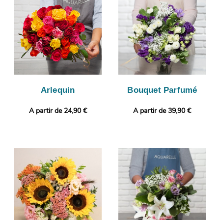
photo pour vous. Nous vous enverrons ensuite cette image par
e-mail afin que vous puissiez jeter un coup d’œil à votre
composition florale. C’est alors que sera organisé son envoi à
Chavenay. Rendez votre présent plus original encore en
joignant gratuitement un message personnalisé, ou une photo
imprimée.
Arlequin
Bouquet Parfumé
A partir de 24,90 €
A partir de 39,90 €