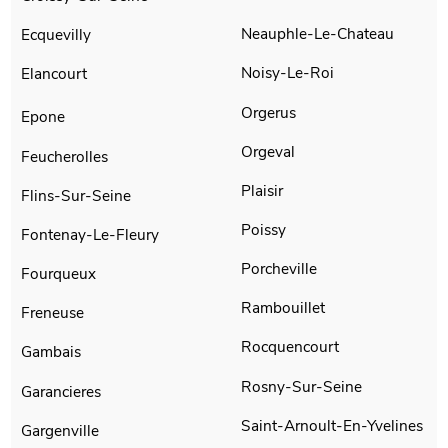
Neauphle-Le-Chateau
Ecquevilly
Noisy-Le-Roi
Elancourt
Orgerus
Epone
Orgeval
Feucherolles
Plaisir
Flins-Sur-Seine
Poissy
Fontenay-Le-Fleury
Porcheville
Fourqueux
Rambouillet
Freneuse
Rocquencourt
Gambais
Rosny-Sur-Seine
Garancieres
Saint-Arnoult-En-Yvelines
Gargenville