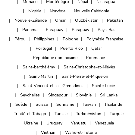
Monaco
Monténégro
Népal
Nicaragua
Nigéria
Norvège
Nouvelle Calédonie
Nouvelle-Zélande
Oman
Ouzbékistan
Pakistan
Panama
Paraguay
Paraguay
Pays-Bas
Pérou
Philippines
Pologne
Polynésie Française
Portugal
Puerto Rico
Qatar
République dominicaine
Roumanie
Saint-barthélémy
Saint-Christophe-et-Niévès
Saint-Martin
Saint-Pierre-et-Miquelon
Saint-Vincent-et-les-Grenadines
Sainte Lucie
Seychelles
Singapour
Slovénie
Sri Lanka
Suède
Suisse
Suriname
Taïwan
Thaïlande
Trinité-et-Tobago
Tunisie
Turkménistan
Turquie
Ukraine
Uruguay
Vanuatu
Venezuela
Vietnam
Wallis-et-Futuna