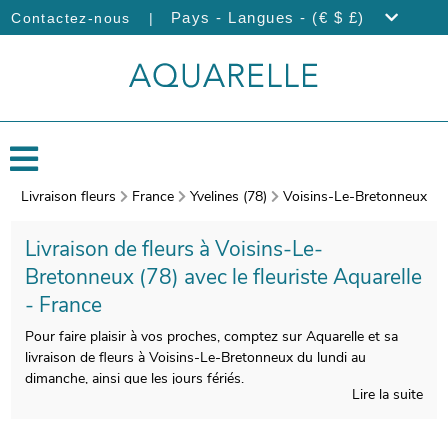
|
Pays - Langues - (€ $ £)
Contactez-nous
Livraison fleurs
France
Yvelines (78)
Voisins-Le-Bretonneux
Livraison de fleurs à Voisins-Le-
Bretonneux (78) avec le fleuriste Aquarelle
- France
Pour faire plaisir à vos proches, comptez sur Aquarelle et sa
livraison de fleurs à Voisins-Le-Bretonneux du lundi au
dimanche, ainsi que les jours fériés.
Lire la suite
Les fleuristes Aquarelle réaliseront avec beaucoup de soin votre
bouquet de fleurs de saison. Après sa confection, un vase dédié