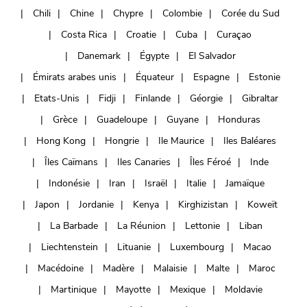
Chili
Chine
Chypre
Colombie
Corée du Sud
Costa Rica
Croatie
Cuba
Curaçao
Danemark
Égypte
El Salvador
Émirats arabes unis
Équateur
Espagne
Estonie
Etats-Unis
Fidji
Finlande
Géorgie
Gibraltar
Grèce
Guadeloupe
Guyane
Honduras
Hong Kong
Hongrie
Ile Maurice
Iles Baléares
Îles Caïmans
Iles Canaries
Îles Féroé
Inde
Indonésie
Iran
Israël
Italie
Jamaïque
Japon
Jordanie
Kenya
Kirghizistan
Koweït
La Barbade
La Réunion
Lettonie
Liban
Liechtenstein
Lituanie
Luxembourg
Macao
Macédoine
Madère
Malaisie
Malte
Maroc
Martinique
Mayotte
Mexique
Moldavie