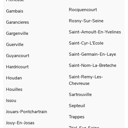
Rocquencourt
Gambais
Rosny-Sur-Seine
Garancieres
Saint-Arnoult-En-Yvelines
Gargenville
Saint-Cyr-L'Ecole
Guerville
Saint-Germain-En-Laye
Guyancourt
Saint-Nom-La-Breteche
Hardricourt
Saint-Remy-Les-
Houdan
Chevreuse
Houilles
Sartrouville
Issou
Septeuil
Jouars-Pontchartrain
Trappes
Jouy-En-Josas
Triel-Sur-Seine