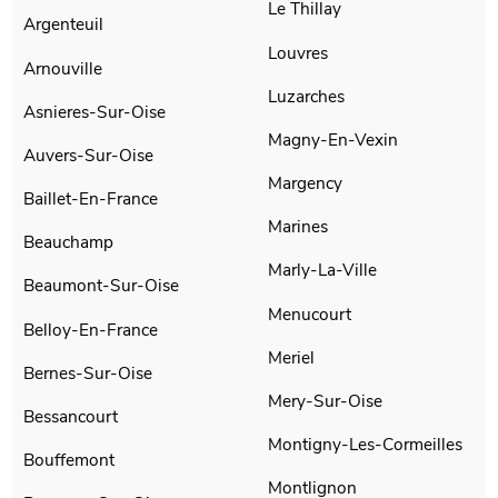
Le Thillay
Argenteuil
Louvres
Arnouville
Luzarches
Asnieres-Sur-Oise
Magny-En-Vexin
Auvers-Sur-Oise
Margency
Baillet-En-France
Marines
Beauchamp
Marly-La-Ville
Beaumont-Sur-Oise
Menucourt
Belloy-En-France
Meriel
Bernes-Sur-Oise
Mery-Sur-Oise
Bessancourt
Montigny-Les-Cormeilles
Bouffemont
Montlignon