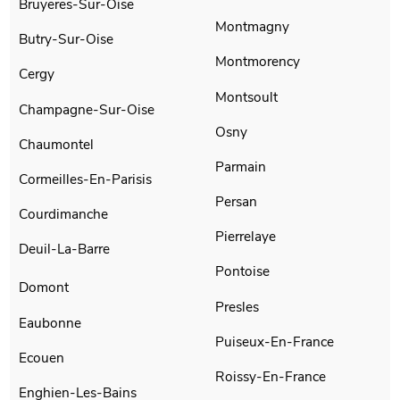
Bruyeres-Sur-Oise
Montmagny
Butry-Sur-Oise
Montmorency
Cergy
Montsoult
Champagne-Sur-Oise
Osny
Chaumontel
Parmain
Cormeilles-En-Parisis
Persan
Courdimanche
Pierrelaye
Deuil-La-Barre
Pontoise
Domont
Presles
Eaubonne
Puiseux-En-France
Ecouen
Roissy-En-France
Enghien-Les-Bains