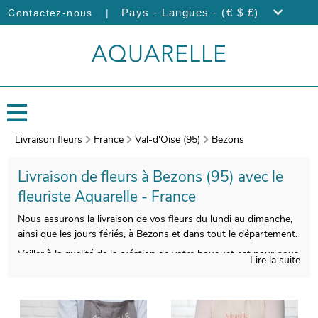
|
Pays - Langues - (€ $ £)
Contactez-nous
Livraison fleurs
France
Val-d'Oise (95)
Bezons
Livraison de fleurs à Bezons (95) avec le
fleuriste Aquarelle - France
Nous assurons la livraison de vos fleurs du lundi au dimanche,
ainsi que les jours fériés, à Bezons et dans tout le département.
Veiller à la qualité de la création de votre bouquet est pour nous
Lire la suite
impératif, afin de satisfaire vos exigences. Une photographie de
votre composition florale sera prise au moment de l’emballage.
L’envoi à Bezons sera ensuite effectué, après vous avoir envoyé
votre photo via votre boîte mail pour que vous ayez