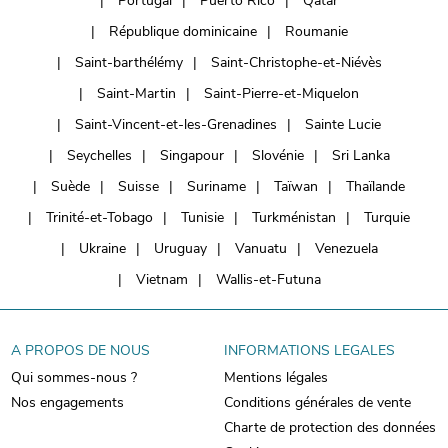
Portugal
Puerto Rico
Qatar
République dominicaine
Roumanie
Saint-barthélémy
Saint-Christophe-et-Niévès
Saint-Martin
Saint-Pierre-et-Miquelon
Saint-Vincent-et-les-Grenadines
Sainte Lucie
Seychelles
Singapour
Slovénie
Sri Lanka
Suède
Suisse
Suriname
Taïwan
Thaïlande
Trinité-et-Tobago
Tunisie
Turkménistan
Turquie
Ukraine
Uruguay
Vanuatu
Venezuela
Vietnam
Wallis-et-Futuna
A PROPOS DE NOUS
INFORMATIONS LEGALES
Qui sommes-nous ?
Mentions légales
Nos engagements
Conditions générales de vente
Charte de protection des données