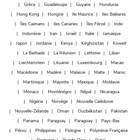
Grèce
Guadeloupe
Guyane
Honduras
Hong Kong
Hongrie
Ile Maurice
Iles Baléares
Îles Caïmans
Iles Canaries
Îles Féroé
Inde
Indonésie
Iran
Israël
Italie
Jamaïque
Japon
Jordanie
Kenya
Kirghizistan
Koweït
La Barbade
La Réunion
Lettonie
Liban
Liechtenstein
Lituanie
Luxembourg
Macao
Macédoine
Madère
Malaisie
Malte
Maroc
Martinique
Mayotte
Mexique
Moldavie
Monaco
Monténégro
Népal
Nicaragua
Nigéria
Norvège
Nouvelle Calédonie
Nouvelle-Zélande
Oman
Ouzbékistan
Pakistan
Panama
Paraguay
Paraguay
Pays-Bas
Pérou
Philippines
Pologne
Polynésie Française