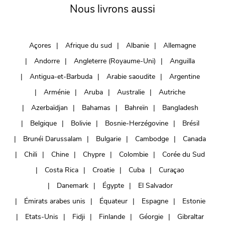
Nous livrons aussi
Açores
Afrique du sud
Albanie
Allemagne
Andorre
Angleterre (Royaume-Uni)
Anguilla
Antigua-et-Barbuda
Arabie saoudite
Argentine
Arménie
Aruba
Australie
Autriche
Azerbaïdjan
Bahamas
Bahreïn
Bangladesh
Belgique
Bolivie
Bosnie-Herzégovine
Brésil
Brunéi Darussalam
Bulgarie
Cambodge
Canada
Chili
Chine
Chypre
Colombie
Corée du Sud
Costa Rica
Croatie
Cuba
Curaçao
Danemark
Égypte
El Salvador
Émirats arabes unis
Équateur
Espagne
Estonie
Etats-Unis
Fidji
Finlande
Géorgie
Gibraltar