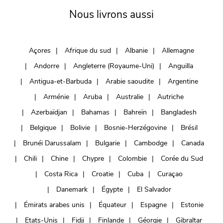
Nous livrons aussi
Açores
Afrique du sud
Albanie
Allemagne
Andorre
Angleterre (Royaume-Uni)
Anguilla
Antigua-et-Barbuda
Arabie saoudite
Argentine
Arménie
Aruba
Australie
Autriche
Azerbaïdjan
Bahamas
Bahreïn
Bangladesh
Belgique
Bolivie
Bosnie-Herzégovine
Brésil
Brunéi Darussalam
Bulgarie
Cambodge
Canada
Chili
Chine
Chypre
Colombie
Corée du Sud
Costa Rica
Croatie
Cuba
Curaçao
Danemark
Égypte
El Salvador
Émirats arabes unis
Équateur
Espagne
Estonie
Etats-Unis
Fidji
Finlande
Géorgie
Gibraltar