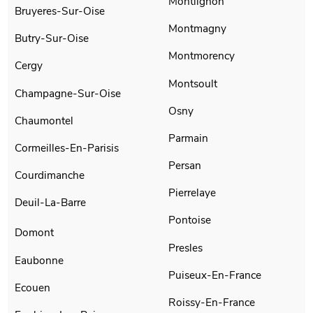
Montlignon
Bruyeres-Sur-Oise
Montmagny
Butry-Sur-Oise
Montmorency
Cergy
Montsoult
Champagne-Sur-Oise
Osny
Chaumontel
Parmain
Cormeilles-En-Parisis
Persan
Courdimanche
Pierrelaye
Deuil-La-Barre
Pontoise
Domont
Presles
Eaubonne
Puiseux-En-France
Ecouen
Roissy-En-France