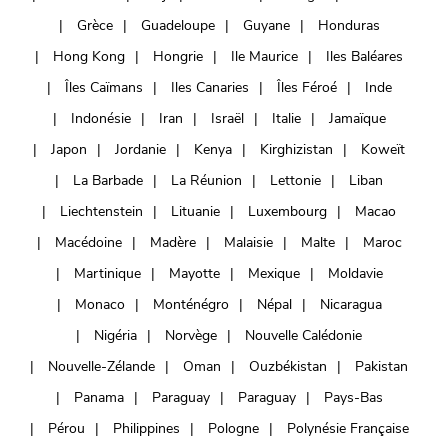
Grèce
Guadeloupe
Guyane
Honduras
Hong Kong
Hongrie
Ile Maurice
Iles Baléares
Îles Caïmans
Iles Canaries
Îles Féroé
Inde
Indonésie
Iran
Israël
Italie
Jamaïque
Japon
Jordanie
Kenya
Kirghizistan
Koweït
La Barbade
La Réunion
Lettonie
Liban
Liechtenstein
Lituanie
Luxembourg
Macao
Macédoine
Madère
Malaisie
Malte
Maroc
Martinique
Mayotte
Mexique
Moldavie
Monaco
Monténégro
Népal
Nicaragua
Nigéria
Norvège
Nouvelle Calédonie
Nouvelle-Zélande
Oman
Ouzbékistan
Pakistan
Panama
Paraguay
Paraguay
Pays-Bas
Pérou
Philippines
Pologne
Polynésie Française