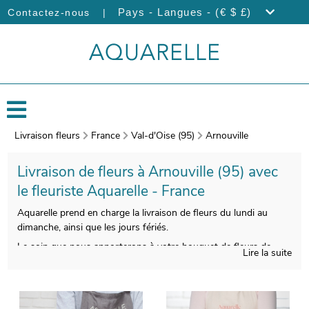
|
Pays - Langues - (€ $ £)
Contactez-nous
Livraison fleurs
France
Val-d'Oise (95)
Arnouville
Livraison de fleurs à Arnouville (95) avec
le fleuriste Aquarelle - France
Aquarelle prend en charge la livraison de fleurs du lundi au
dimanche, ainsi que les jours fériés.
Le soin que nous apporterons à votre bouquet de fleurs de
Lire la suite
saison a pour but de vous faire profiter d’une qualité
indiscutable. Nos artisans photographieront votre bouquet
après sa confection. Puis, l’envoi au destinataire sera
programmé, après vous avoir fait parvenir la photo. Rendez