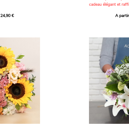
cadeau élégant et raffi
a part belle aux teintes
 24,90 €
A parti
né garanti. Un
Offrez un bouquet dél
icolores aux variétés
par nos artisans fleur
es, parfait pour
plus tendres attention
nds bonheurs.
Les roses branchues b
ua', 'Red Calypso',
création une touche d
ld Calypso', connues
romantisme, tandis que
eurs teintes
un parfum délicat et u
 épanouissement de
poétique. Le gypsophile
envelopper l’ensemble
s dans un bouquet de
les lisianthus ajouten
raffinement à cette ha
Chaque tige a été sél
de roses roses,
composer un bouquet 
charme et de délicates
r structurer
entre volume, finesse 
florale est idéale pour
moments de vie avec g
e joyeux et coloré