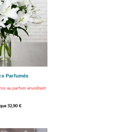
cs Parfumés
ancs au parfum envoûtant
xception avec cette
ique 32,90 €
de lys blancs signée
fum intense et leur grâce
ortent une touche de
t à tout intérieur. Ce