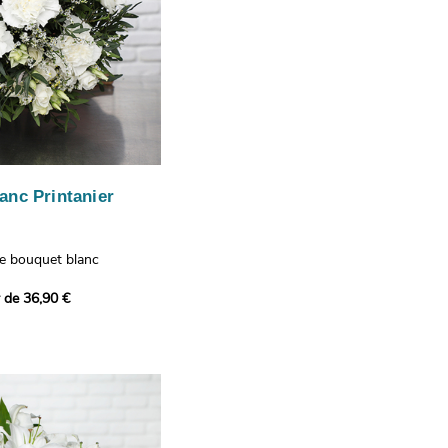
anc Printanier
re bouquet blanc
 lisianthus, d'oeillets et
r de 36,90 €
 bouquet offre une
e fraîcheur printanière qui
 à tous ceux qui le
hus représentent la
issance, les oeillets
 l'admiration, tandis que
te une touche délicate et