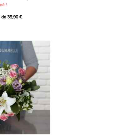
né !
r de 39,90 €
icat et généreux, imaginé
istes pour transmettre vos
s.
lanches apportent à cette
e pureté et de
 les giroflées dévoilent
ne allure naturellement
, léger et aérien, vient
 de douceur, pendant que
t une note d’élégance et de
rmonie florale.
ectionnée avec soin pour
lumineux, plein de
se. Avec son bel équilibre
et parfum, cette création
 célébrer les plus beaux
râce et émotion.