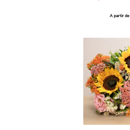
Ce bouquet Arlequin fait l
A partir de
vives pour un effet vitami
assortiment de roses mult
soigneusement sélectionné
célébrer les petits et gra
Retrouvez les variétés 'Aq
'Tropical Amazone' et 'Wi
pour leur tenue en vase, l
incroyables et le parfait
leurs boutons.
Une explosion de couleur
roses fraîches !
Il contient :
- Un mélange harmonieux 
rouges, jaunes et orange
- Quelques feuillages pou
À offrir pour :
- Souhaiter un anniversair