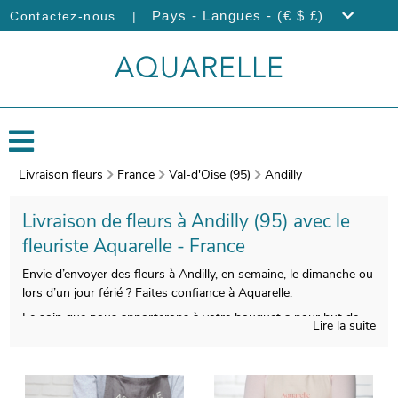
|
Pays - Langues - (€ $ £)
Contactez-nous
Livraison fleurs
France
Val-d'Oise (95)
Andilly
Livraison de fleurs à Andilly (95) avec le
fleuriste Aquarelle - France
Envie d’envoyer des fleurs à Andilly, en semaine, le dimanche ou
lors d’un jour férié ? Faites confiance à Aquarelle.
Le soin que nous apporterons à votre bouquet a pour but de
Lire la suite
vous faire disposer d’une qualité indiscutable. Votre bouquet de
fleurs sera ensuite emballé, avec un vase de transport qui
servira à sa protection, puis viendra la prise d’une photo de
l’ensemble. La livraison à Andilly sera ensuite réalisée, après