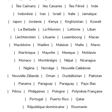
Îles Caïmans
Iles Canaries
Îles Féroé
Inde
Indonésie
Iran
Israël
Italie
Jamaïque
Japon
Jordanie
Kenya
Kirghizistan
Koweït
La Barbade
La Réunion
Lettonie
Liban
Liechtenstein
Lituanie
Luxembourg
Macao
Macédoine
Madère
Malaisie
Malte
Maroc
Martinique
Mayotte
Mexique
Moldavie
Monaco
Monténégro
Népal
Nicaragua
Nigéria
Norvège
Nouvelle Calédonie
Nouvelle-Zélande
Oman
Ouzbékistan
Pakistan
Panama
Paraguay
Paraguay
Pays-Bas
Pérou
Philippines
Pologne
Polynésie Française
Portugal
Puerto Rico
Qatar
République dominicaine
Roumanie