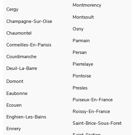
Montmorency
Cergy
Montsoult
Champagne-Sur-Oise
Osny
Chaumontel
Parmain
Cormeilles-En-Parisis
Persan
Courdimanche
Pierrelaye
Deuil-La-Barre
Pontoise
Domont
Presles
Eaubonne
Puiseux-En-France
Ecouen
Roissy-En-France
Enghien-Les-Bains
Saint-Brice-Sous-Foret
Ennery
Saint-Gratien