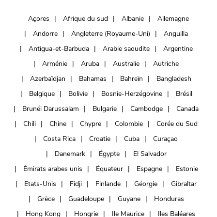
Açores
Afrique du sud
Albanie
Allemagne
Andorre
Angleterre (Royaume-Uni)
Anguilla
Antigua-et-Barbuda
Arabie saoudite
Argentine
Arménie
Aruba
Australie
Autriche
Azerbaïdjan
Bahamas
Bahreïn
Bangladesh
Belgique
Bolivie
Bosnie-Herzégovine
Brésil
Brunéi Darussalam
Bulgarie
Cambodge
Canada
Chili
Chine
Chypre
Colombie
Corée du Sud
Costa Rica
Croatie
Cuba
Curaçao
Danemark
Égypte
El Salvador
Émirats arabes unis
Équateur
Espagne
Estonie
Etats-Unis
Fidji
Finlande
Géorgie
Gibraltar
Grèce
Guadeloupe
Guyane
Honduras
Hong Kong
Hongrie
Ile Maurice
Iles Baléares