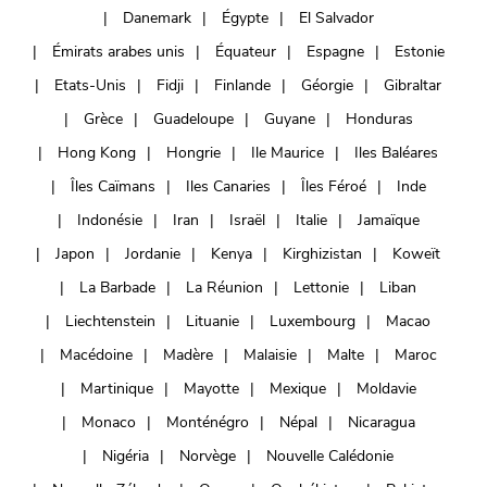
Danemark
Égypte
El Salvador
Émirats arabes unis
Équateur
Espagne
Estonie
Etats-Unis
Fidji
Finlande
Géorgie
Gibraltar
Grèce
Guadeloupe
Guyane
Honduras
Hong Kong
Hongrie
Ile Maurice
Iles Baléares
Îles Caïmans
Iles Canaries
Îles Féroé
Inde
Indonésie
Iran
Israël
Italie
Jamaïque
Japon
Jordanie
Kenya
Kirghizistan
Koweït
La Barbade
La Réunion
Lettonie
Liban
Liechtenstein
Lituanie
Luxembourg
Macao
Macédoine
Madère
Malaisie
Malte
Maroc
Martinique
Mayotte
Mexique
Moldavie
Monaco
Monténégro
Népal
Nicaragua
Nigéria
Norvège
Nouvelle Calédonie