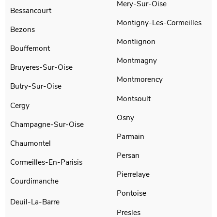
Mery-Sur-Oise
Bessancourt
Montigny-Les-Cormeilles
Bezons
Montlignon
Bouffemont
Montmagny
Bruyeres-Sur-Oise
Montmorency
Butry-Sur-Oise
Montsoult
Cergy
Osny
Champagne-Sur-Oise
Parmain
Chaumontel
Persan
Cormeilles-En-Parisis
Pierrelaye
Courdimanche
Pontoise
Deuil-La-Barre
Presles