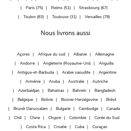
Paris (75)
Reims (51)
Strasbourg (67)
Toulon (83)
Toulouse (31)
Versailles (78)
Nous livrons aussi
Açores
Afrique du sud
Albanie
Allemagne
Andorre
Angleterre (Royaume-Uni)
Anguilla
Antigua-et-Barbuda
Arabie saoudite
Argentine
Arménie
Aruba
Australie
Autriche
Azerbaïdjan
Bahamas
Bahreïn
Bangladesh
Belgique
Bolivie
Bosnie-Herzégovine
Brésil
Brunéi Darussalam
Bulgarie
Cambodge
Canada
Chili
Chine
Chypre
Colombie
Corée du Sud
Costa Rica
Croatie
Cuba
Curaçao