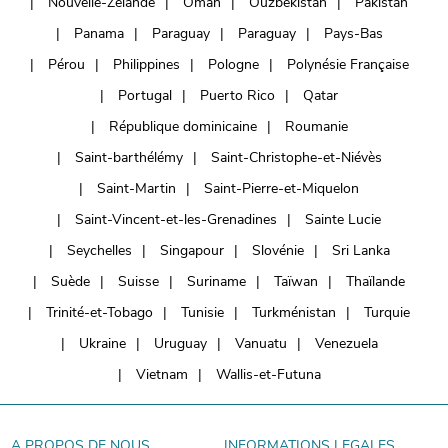
Nouvelle-Zélande
Oman
Ouzbékistan
Pakistan
Panama
Paraguay
Paraguay
Pays-Bas
Pérou
Philippines
Pologne
Polynésie Française
Portugal
Puerto Rico
Qatar
République dominicaine
Roumanie
Saint-barthélémy
Saint-Christophe-et-Niévès
Saint-Martin
Saint-Pierre-et-Miquelon
Saint-Vincent-et-les-Grenadines
Sainte Lucie
Seychelles
Singapour
Slovénie
Sri Lanka
Suède
Suisse
Suriname
Taïwan
Thaïlande
Trinité-et-Tobago
Tunisie
Turkménistan
Turquie
Ukraine
Uruguay
Vanuatu
Venezuela
Vietnam
Wallis-et-Futuna
A PROPOS DE NOUS
INFORMATIONS LEGALES