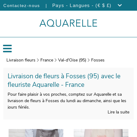
|
Pays - Langues - (€ $ £)
Contactez-nous
Livraison fleurs
France
Val-d'Oise (95)
Fosses
Livraison de fleurs à Fosses (95) avec le
fleuriste Aquarelle - France
Pour faire plaisir à vos proches, comptez sur Aquarelle et sa
livraison de fleurs à Fosses du lundi au dimanche, ainsi que les
jours fériés.
Lire la suite
L’atelier d’Aquarelle confectionnera votre bouquet de fleurs de
saison avec soin et savoir-faire. Nos artisans photographieront
votre bouquet au moment de l’emballage. La livraison à Fosses
sera ensuite effectuée, après vous avoir envoyé votre photo via