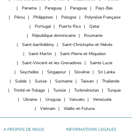
Panama
Paraguay
Paraguay
Pays-Bas
Pérou
Philippines
Pologne
Polynésie Française
Portugal
Puerto Rico
Qatar
République dominicaine
Roumanie
Saint-barthélémy
Saint-Christophe-et-Niévès
Saint-Martin
Saint-Pierre-et-Miquelon
Saint-Vincent-et-les-Grenadines
Sainte Lucie
Seychelles
Singapour
Slovénie
Sri Lanka
Suède
Suisse
Suriname
Taïwan
Thaïlande
Trinité-et-Tobago
Tunisie
Turkménistan
Turquie
Ukraine
Uruguay
Vanuatu
Venezuela
Vietnam
Wallis-et-Futuna
A PROPOS DE NOUS
INFORMATIONS LEGALES