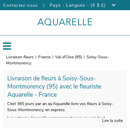
|
Pays - Langues - (€ $ £)
Contactez-nous
Livraison fleurs
France
Val-d'Oise (95)
Soisy-Sous-
Montmorency
Livraison de fleurs à Soisy-Sous-
Montmorency (95) avec le fleuriste
Aquarelle - France
C’est 365 jours par an qu’Aquarelle livre vos fleurs à Soisy-
Sous-Montmorency, en express.
Les artisans Aquarelle composeront avec un soin tout
Lire la suite
particulier votre bouquet de fleurs de saison. La seconde étape