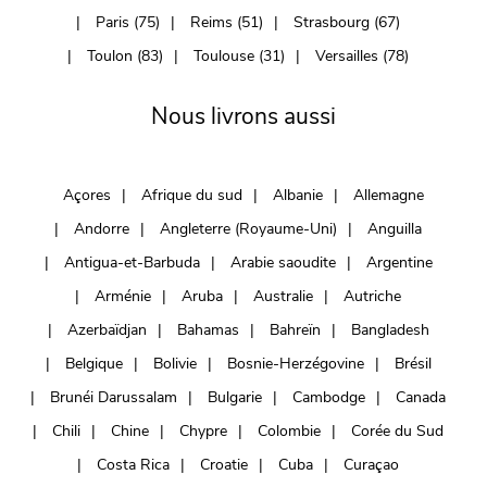
Paris (75)
Reims (51)
Strasbourg (67)
Toulon (83)
Toulouse (31)
Versailles (78)
Nous livrons aussi
Açores
Afrique du sud
Albanie
Allemagne
Andorre
Angleterre (Royaume-Uni)
Anguilla
Antigua-et-Barbuda
Arabie saoudite
Argentine
Arménie
Aruba
Australie
Autriche
Azerbaïdjan
Bahamas
Bahreïn
Bangladesh
Belgique
Bolivie
Bosnie-Herzégovine
Brésil
Brunéi Darussalam
Bulgarie
Cambodge
Canada
Chili
Chine
Chypre
Colombie
Corée du Sud
Costa Rica
Croatie
Cuba
Curaçao