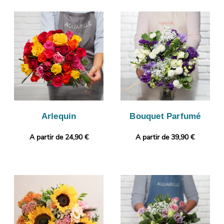
est le conditionnement de votre composition florale, avec un
vase de transport qui servira à sa protection, puis une photo
sera prise. Vous aurez ensuite l’opportunité de visualiser
l’aspect de votre bouquet, puisque nous vous enverrons cette
photo. Enfin, il sera livré en express à Soisy-Sous-
Montmorency. Vous voulez ajouter une touche qui vous
ressemble ? Sans frais supplémentaire, vous pourrez ajouter un
message ou une photo à votre commande.
Arlequin
Bouquet Parfumé
A partir de 24,90 €
A partir de 39,90 €