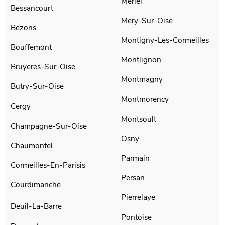
Meriel
Bessancourt
Mery-Sur-Oise
Bezons
Montigny-Les-Cormeilles
Bouffemont
Montlignon
Bruyeres-Sur-Oise
Montmagny
Butry-Sur-Oise
Montmorency
Cergy
Montsoult
Champagne-Sur-Oise
Osny
Chaumontel
Parmain
Cormeilles-En-Parisis
Persan
Courdimanche
Pierrelaye
Deuil-La-Barre
Pontoise