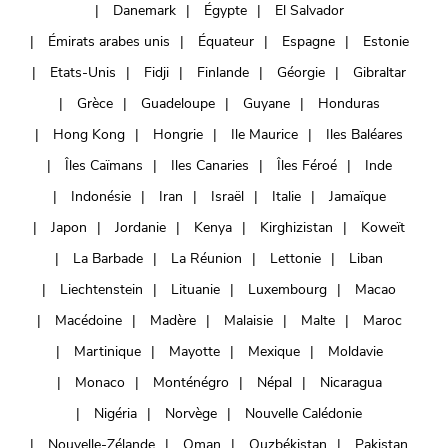
Danemark
Égypte
El Salvador
Émirats arabes unis
Équateur
Espagne
Estonie
Etats-Unis
Fidji
Finlande
Géorgie
Gibraltar
Grèce
Guadeloupe
Guyane
Honduras
Hong Kong
Hongrie
Ile Maurice
Iles Baléares
Îles Caïmans
Iles Canaries
Îles Féroé
Inde
Indonésie
Iran
Israël
Italie
Jamaïque
Japon
Jordanie
Kenya
Kirghizistan
Koweït
La Barbade
La Réunion
Lettonie
Liban
Liechtenstein
Lituanie
Luxembourg
Macao
Macédoine
Madère
Malaisie
Malte
Maroc
Martinique
Mayotte
Mexique
Moldavie
Monaco
Monténégro
Népal
Nicaragua
Nigéria
Norvège
Nouvelle Calédonie
Nouvelle-Zélande
Oman
Ouzbékistan
Pakistan