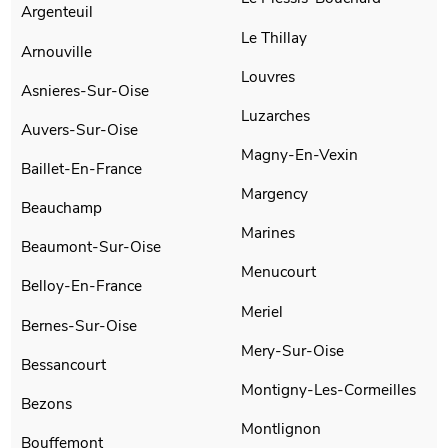
Argenteuil
Le Thillay
Arnouville
Louvres
Asnieres-Sur-Oise
Luzarches
Auvers-Sur-Oise
Magny-En-Vexin
Baillet-En-France
Margency
Beauchamp
Marines
Beaumont-Sur-Oise
Menucourt
Belloy-En-France
Meriel
Bernes-Sur-Oise
Mery-Sur-Oise
Bessancourt
Montigny-Les-Cormeilles
Bezons
Montlignon
Bouffemont