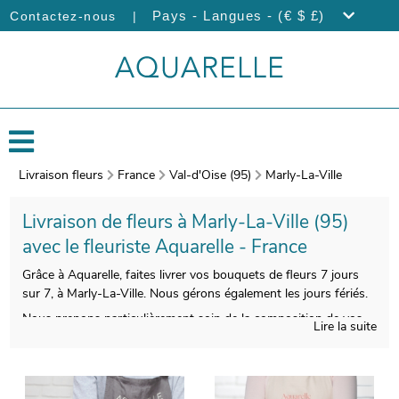
|
Pays - Langues - (€ $ £)
Contactez-nous
Livraison fleurs
France
Val-d'Oise (95)
Marly-La-Ville
Livraison de fleurs à Marly-La-Ville (95)
avec le fleuriste Aquarelle - France
Grâce à Aquarelle, faites livrer vos bouquets de fleurs 7 jours
sur 7, à Marly-La-Ville. Nous gérons également les jours fériés.
Nous prenons particulièrement soin de la composition de vos
Lire la suite
bouquets de fleurs, afin de satisfaire vos exigences. On
procèdera ensuite au conditionnement de votre composition
florale, avec un contenant spécifique, puis viendra la prise d’une
photo de l’ensemble. Cette image vous est ensuite envoyée par