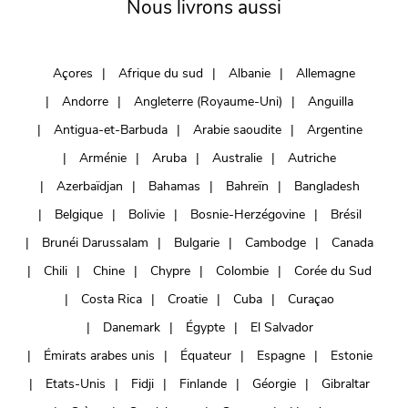
Nous livrons aussi
Açores
Afrique du sud
Albanie
Allemagne
Andorre
Angleterre (Royaume-Uni)
Anguilla
Antigua-et-Barbuda
Arabie saoudite
Argentine
Arménie
Aruba
Australie
Autriche
Azerbaïdjan
Bahamas
Bahreïn
Bangladesh
Belgique
Bolivie
Bosnie-Herzégovine
Brésil
Brunéi Darussalam
Bulgarie
Cambodge
Canada
Chili
Chine
Chypre
Colombie
Corée du Sud
Costa Rica
Croatie
Cuba
Curaçao
Danemark
Égypte
El Salvador
Émirats arabes unis
Équateur
Espagne
Estonie
Etats-Unis
Fidji
Finlande
Géorgie
Gibraltar