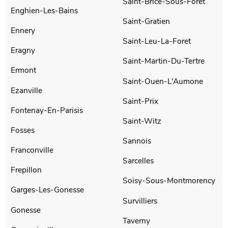
Saint-Brice-Sous-Foret
Enghien-Les-Bains
Saint-Gratien
Ennery
Saint-Leu-La-Foret
Eragny
Saint-Martin-Du-Tertre
Ermont
Saint-Ouen-L'Aumone
Ezanville
Saint-Prix
Fontenay-En-Parisis
Saint-Witz
Fosses
Sannois
Franconville
Sarcelles
Frepillon
Soisy-Sous-Montmorency
Garges-Les-Gonesse
Survilliers
Gonesse
Taverny