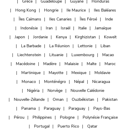
Grèce
Guadeloupe
Guyane
Honduras
Hong Kong
Hongrie
Ile Maurice
Iles Baléares
Îles Caïmans
Iles Canaries
Îles Féroé
Inde
Indonésie
Iran
Israël
Italie
Jamaïque
Japon
Jordanie
Kenya
Kirghizistan
Koweït
La Barbade
La Réunion
Lettonie
Liban
Liechtenstein
Lituanie
Luxembourg
Macao
Macédoine
Madère
Malaisie
Malte
Maroc
Martinique
Mayotte
Mexique
Moldavie
Monaco
Monténégro
Népal
Nicaragua
Nigéria
Norvège
Nouvelle Calédonie
Nouvelle-Zélande
Oman
Ouzbékistan
Pakistan
Panama
Paraguay
Paraguay
Pays-Bas
Pérou
Philippines
Pologne
Polynésie Française
Portugal
Puerto Rico
Qatar