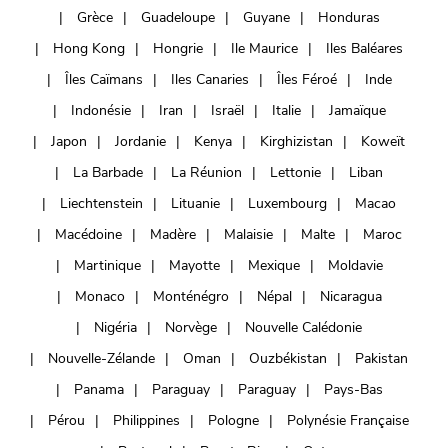
Grèce
Guadeloupe
Guyane
Honduras
Hong Kong
Hongrie
Ile Maurice
Iles Baléares
Îles Caïmans
Iles Canaries
Îles Féroé
Inde
Indonésie
Iran
Israël
Italie
Jamaïque
Japon
Jordanie
Kenya
Kirghizistan
Koweït
La Barbade
La Réunion
Lettonie
Liban
Liechtenstein
Lituanie
Luxembourg
Macao
Macédoine
Madère
Malaisie
Malte
Maroc
Martinique
Mayotte
Mexique
Moldavie
Monaco
Monténégro
Népal
Nicaragua
Nigéria
Norvège
Nouvelle Calédonie
Nouvelle-Zélande
Oman
Ouzbékistan
Pakistan
Panama
Paraguay
Paraguay
Pays-Bas
Pérou
Philippines
Pologne
Polynésie Française