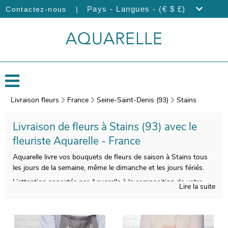
|
Pays - Langues - (€ $ £)
Contactez-nous
Livraison fleurs
France
Seine-Saint-Denis (93)
Stains
Livraison de fleurs à Stains (93) avec le
fleuriste Aquarelle - France
Aquarelle livre vos bouquets de fleurs de saison à Stains tous
les jours de la semaine, même le dimanche et les jours fériés.
L’attention apportée par Aquarelle à la composition de votre
Lire la suite
bouquet de fleurs a pour but de vous faire disposer d’une
qualité impeccable. Nous l’emballerons ensuite dans un vase de
transport, puis nous prendrons une photographie de votre
bouquet. La livraison à Stains sera ensuite effectuée, après