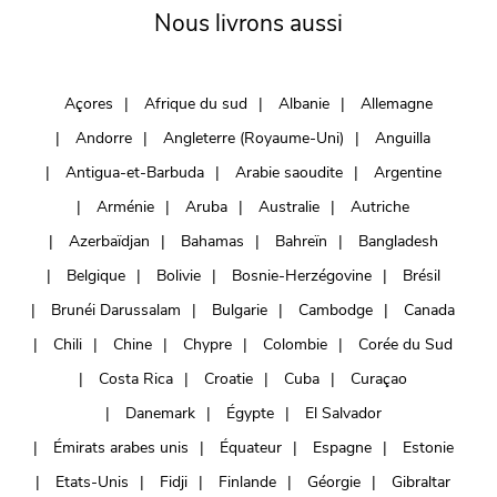
Nous livrons aussi
Açores
Afrique du sud
Albanie
Allemagne
Andorre
Angleterre (Royaume-Uni)
Anguilla
Antigua-et-Barbuda
Arabie saoudite
Argentine
Arménie
Aruba
Australie
Autriche
Azerbaïdjan
Bahamas
Bahreïn
Bangladesh
Belgique
Bolivie
Bosnie-Herzégovine
Brésil
Brunéi Darussalam
Bulgarie
Cambodge
Canada
Chili
Chine
Chypre
Colombie
Corée du Sud
Costa Rica
Croatie
Cuba
Curaçao
Danemark
Égypte
El Salvador
Émirats arabes unis
Équateur
Espagne
Estonie
Etats-Unis
Fidji
Finlande
Géorgie
Gibraltar