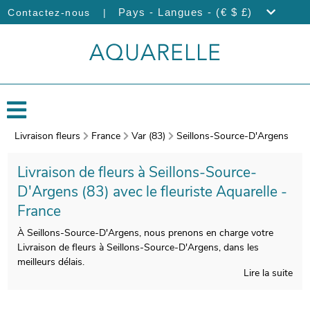
|
Pays - Langues - (€ $ £)
Contactez-nous
Livraison fleurs
France
Var (83)
Seillons-Source-D'Argens
Livraison de fleurs à Seillons-Source-
D'Argens (83) avec le fleuriste Aquarelle -
France
À Seillons-Source-D'Argens, nous prenons en charge votre
Livraison de fleurs à Seillons-Source-D'Argens, dans les
meilleurs délais.
Lire la suite
Nous portons un soin tout particulier à la composition de vos
bouquets de fleurs, afin de satisfaire vos exigences. Votre