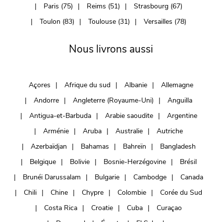
Paris (75)
Reims (51)
Strasbourg (67)
Toulon (83)
Toulouse (31)
Versailles (78)
Nous livrons aussi
Açores
Afrique du sud
Albanie
Allemagne
Andorre
Angleterre (Royaume-Uni)
Anguilla
Antigua-et-Barbuda
Arabie saoudite
Argentine
Arménie
Aruba
Australie
Autriche
Azerbaïdjan
Bahamas
Bahreïn
Bangladesh
Belgique
Bolivie
Bosnie-Herzégovine
Brésil
Brunéi Darussalam
Bulgarie
Cambodge
Canada
Chili
Chine
Chypre
Colombie
Corée du Sud
Costa Rica
Croatie
Cuba
Curaçao