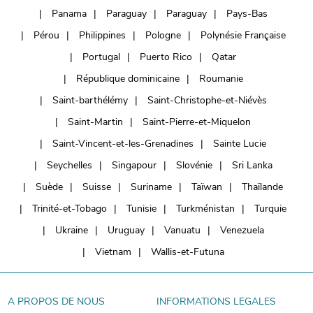
Panama
Paraguay
Paraguay
Pays-Bas
Pérou
Philippines
Pologne
Polynésie Française
Portugal
Puerto Rico
Qatar
République dominicaine
Roumanie
Saint-barthélémy
Saint-Christophe-et-Niévès
Saint-Martin
Saint-Pierre-et-Miquelon
Saint-Vincent-et-les-Grenadines
Sainte Lucie
Seychelles
Singapour
Slovénie
Sri Lanka
Suède
Suisse
Suriname
Taïwan
Thaïlande
Trinité-et-Tobago
Tunisie
Turkménistan
Turquie
Ukraine
Uruguay
Vanuatu
Venezuela
Vietnam
Wallis-et-Futuna
A PROPOS DE NOUS
INFORMATIONS LEGALES