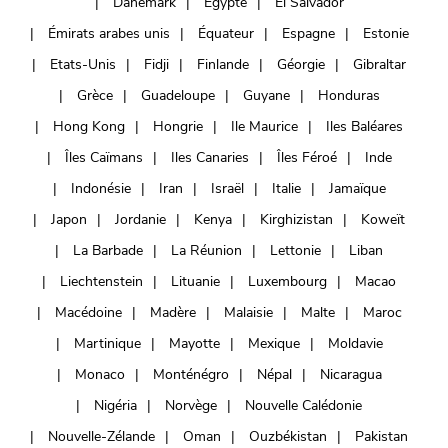
Danemark
Égypte
El Salvador
Émirats arabes unis
Équateur
Espagne
Estonie
Etats-Unis
Fidji
Finlande
Géorgie
Gibraltar
Grèce
Guadeloupe
Guyane
Honduras
Hong Kong
Hongrie
Ile Maurice
Iles Baléares
Îles Caïmans
Iles Canaries
Îles Féroé
Inde
Indonésie
Iran
Israël
Italie
Jamaïque
Japon
Jordanie
Kenya
Kirghizistan
Koweït
La Barbade
La Réunion
Lettonie
Liban
Liechtenstein
Lituanie
Luxembourg
Macao
Macédoine
Madère
Malaisie
Malte
Maroc
Martinique
Mayotte
Mexique
Moldavie
Monaco
Monténégro
Népal
Nicaragua
Nigéria
Norvège
Nouvelle Calédonie
Nouvelle-Zélande
Oman
Ouzbékistan
Pakistan