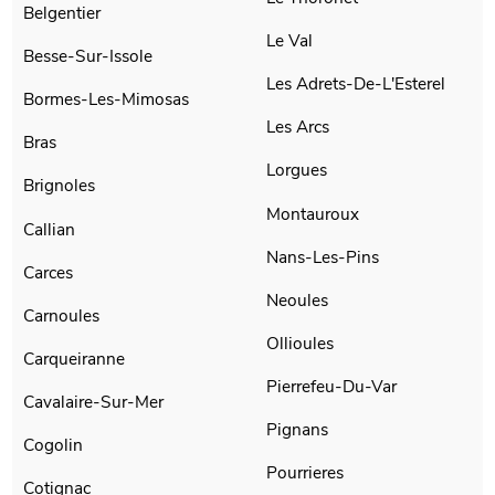
Belgentier
Le Val
Besse-Sur-Issole
Les Adrets-De-L'Esterel
Bormes-Les-Mimosas
Les Arcs
Bras
Lorgues
Brignoles
Montauroux
Callian
Nans-Les-Pins
Carces
Neoules
Carnoules
Ollioules
Carqueiranne
Pierrefeu-Du-Var
Cavalaire-Sur-Mer
Pignans
Cogolin
Pourrieres
Cotignac