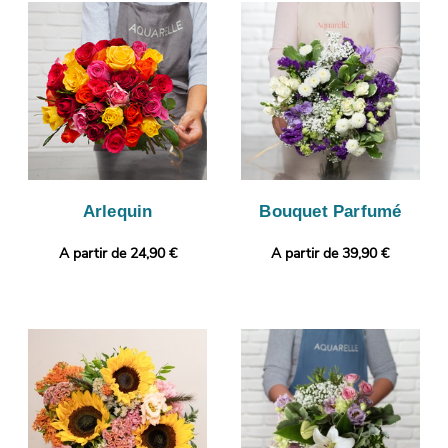
bouquet sera ensuite emballé, et une photo de vos produits
commandés sera prise, une fois le bouquet inséré dans son
vase de transport. Cette photographie vous est ensuite
envoyée de manière à ce que vous puissiez vous assurer que le
bouquet qui a été réalisé par nos soins correspond à celui que
vous avez commandé. Finalement, il sera envoyé dans les
meilleurs délais à Seillons-Source-D'Argens. Rendez votre
présent plus personnel encore avec une photo ou un message
selon vos envies.
Arlequin
Bouquet Parfumé
A partir de 24,90 €
A partir de 39,90 €