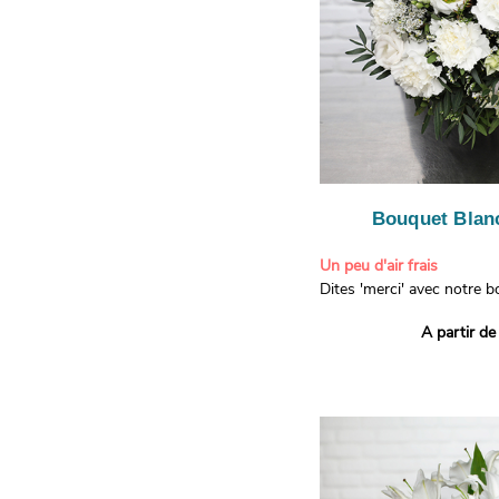
Bouquet Blanc
Un peu d'air frais
Dites 'merci' avec notre 
printanier ! Composé de lis
A partir de
de limonium blanc, ce bou
élégance raffinée et une f
apporteront un sourire à 
recevront. Les lisianthus 
gratitude et la reconnaissa
symbolisent l'amour et l'a
le limonium blanc ajoute u