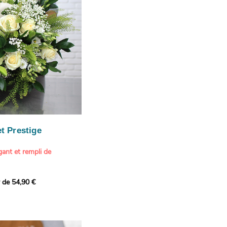
our marquer une attention
r son anniversaire
e.
n spéciale
ateur d'art et de peinture
phère méditerranéenne et
és (les couleurs peuvent
rieur.
tête, au charme intemporel
Vue de Saint-Tropez,
ois de pins
, 1888
paintings / Alamy Stock
aire
ache
 florale à une maison de
t Prestige
oré.
ant et rempli de
r de 54,90 €
douceur avec ce bouquet
 lumineuses. Nos artisans
é une composition pour un
rand bouquet de fleurs
incérité et de délicatesse