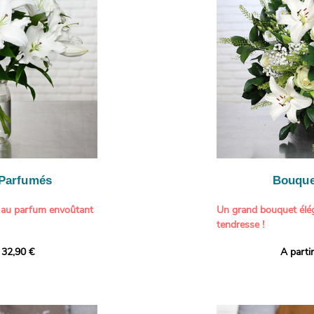
généreuse, parfaite p
- Gâter un proche pou
particulière à un proch
- Célébrer une occasio
- Faire plaisir à un am
Il contient :
- Exprimer une atmos
- Des hortensias color
colorée dans votre inté
varier selon l’arrivage)
- Des fleurs à grosse 
Tableau :
Paul Signac,
coucher de soleil au b
À offrir pour :
Crédits photo :
classic
- Célébrer un annivers
Photo
- Remercier avec pan
- Apporter une touche
vacances
 Parfumés
Bouque
- Offrir un cadeau col
 au parfum envoûtant
Un grand bouquet élég
tendresse !
tion avec cette
 32,90 €
A parti
ys blancs signée
Offrez un instant de 
aux teintes tendres et
intense et leur grâce
fleuristes ont imagin
nt une touche de
effet grandiose. Un g
 tout intérieur. Ce
blanches, symbole de s