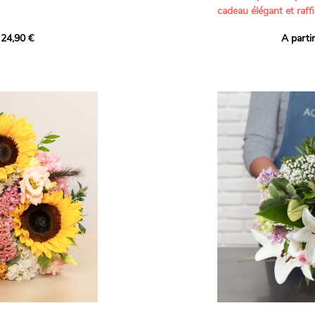
cadeau élégant et raffi
a part belle aux teintes
 24,90 €
A parti
né garanti. Un
Offrez un bouquet dél
icolores aux variétés
par nos artisans fleur
es, parfait pour
plus tendres attention
nds bonheurs.
Les roses branchues b
ua', 'Red Calypso',
création une touche d
ld Calypso', connues
romantisme, tandis que
eurs teintes
un parfum délicat et u
 épanouissement de
poétique. Le gypsophile
envelopper l’ensemble
s dans un bouquet de
les lisianthus ajouten
raffinement à cette ha
Chaque tige a été sél
de roses roses,
composer un bouquet 
charme et de délicates
r structurer
entre volume, finesse 
florale est idéale pour
moments de vie avec g
e joyeux et coloré