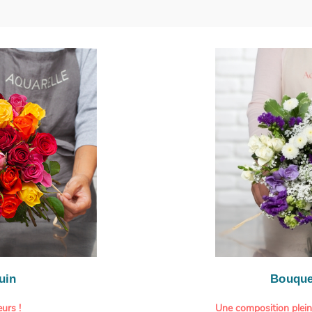
uin
Bouque
urs !
Une composition plei