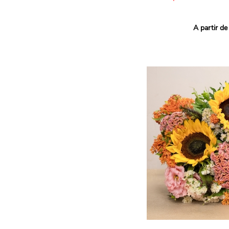
Ce bouquet Arlequin fait l
A partir de
vives pour un effet vitami
assortiment de roses mult
soigneusement sélectionné
célébrer les petits et gra
Retrouvez les variétés 'Aq
'Tropical Amazone' et 'Wi
pour leur tenue en vase, l
incroyables et le parfait
leurs boutons.
Une explosion de couleur
roses fraîches !
Il contient :
- Un mélange harmonieux 
rouges, jaunes et orange
- Quelques feuillages pou
À offrir pour :
- Souhaiter un anniversair