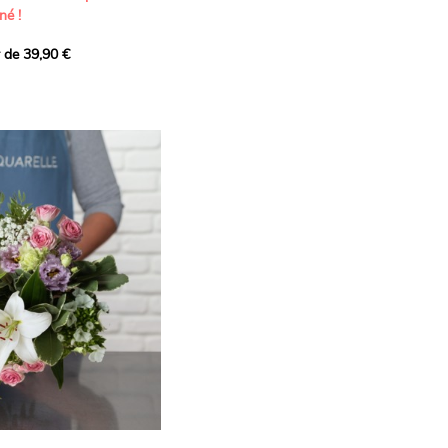
né !
r de 39,90 €
icat et généreux, imaginé
istes pour transmettre vos
s.
lanches apportent à cette
e pureté et de
 les giroflées dévoilent
ne allure naturellement
, léger et aérien, vient
 de douceur, pendant que
t une note d’élégance et de
rmonie florale.
ectionnée avec soin pour
lumineux, plein de
se. Avec son bel équilibre
et parfum, cette création
 célébrer les plus beaux
râce et émotion.