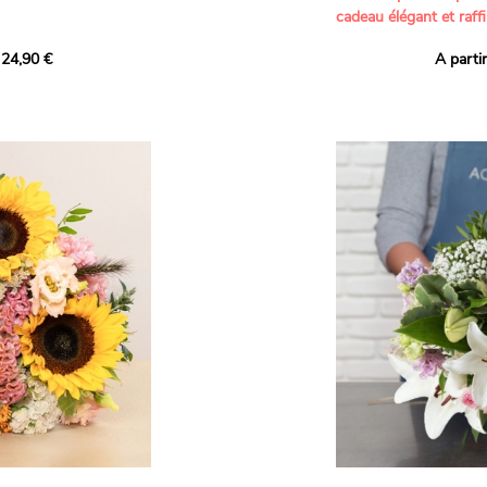
cadeau élégant et raffi
a part belle aux teintes
 24,90 €
A parti
né garanti. Un
Offrez un bouquet dél
icolores aux variétés
par nos artisans fleur
es, parfait pour
plus tendres attention
nds bonheurs.
Les roses branchues b
ua', 'Red Calypso',
création une touche d
ld Calypso', connues
romantisme, tandis que
eurs teintes
un parfum délicat et u
 épanouissement de
poétique. Le gypsophile
envelopper l’ensemble
s dans un bouquet de
les lisianthus ajouten
raffinement à cette ha
Chaque tige a été sél
de roses roses,
composer un bouquet 
charme et de délicates
r structurer
entre volume, finesse 
florale est idéale pour
moments de vie avec g
e joyeux et coloré