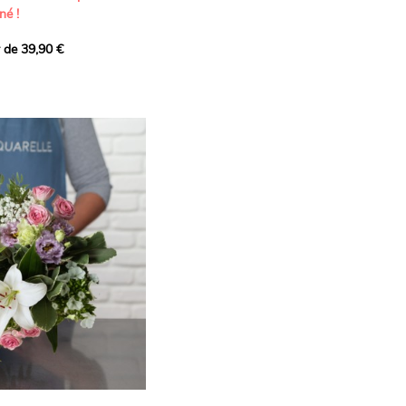
né !
r de 39,90 €
icat et généreux, imaginé
istes pour transmettre vos
s.
lanches apportent à cette
e pureté et de
 les giroflées dévoilent
ne allure naturellement
, léger et aérien, vient
 de douceur, pendant que
t une note d’élégance et de
rmonie florale.
ectionnée avec soin pour
lumineux, plein de
se. Avec son bel équilibre
et parfum, cette création
 célébrer les plus beaux
râce et émotion.