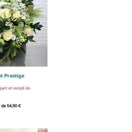
our marquer une attention
r son anniversaire
e.
n spéciale
ateur d'art et de peinture
phère méditerranéenne et
és (les couleurs peuvent
rieur.
tête, au charme intemporel
Vue de Saint-Tropez,
ois de pins
, 1888
paintings / Alamy Stock
aire
ache
 florale à une maison de
t Prestige
oré.
ant et rempli de
r de 54,90 €
douceur avec ce bouquet
 lumineuses. Nos artisans
é une composition pour un
rand bouquet de fleurs
incérité et de délicatesse