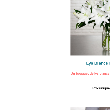
légère.
Lys Blancs
Un bouquet de lys blancs
Offrez un bouquet d’excep
Prix unique
élégante composition de l
Aquarelle.
Réputés pour leur parfum 
naturelle, les lys apporte
pureté et de raffinement à