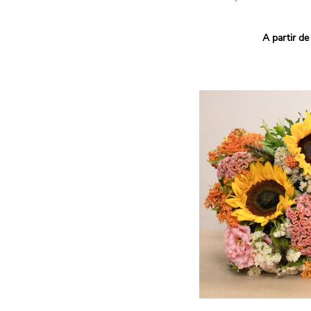
Ce bouquet Arlequin fait l
A partir de
vives pour un effet vitami
assortiment de roses mult
soigneusement sélectionné
célébrer les petits et gra
Retrouvez les variétés 'Aq
'Tropical Amazone' et 'Wi
pour leur tenue en vase, l
incroyables et le parfait
leurs boutons.
Une explosion de couleur
roses fraîches !
Il contient :
- Un mélange harmonieux 
rouges, jaunes et orange
- Quelques feuillages pou
À offrir pour :
- Souhaiter un anniversair