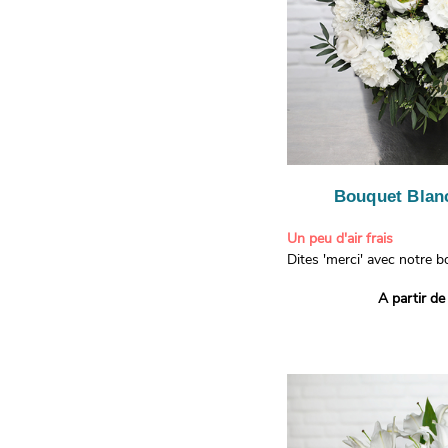
Bouquet Blanc
Un peu d'air frais
Dites 'merci' avec notre 
printanier ! Composé de lis
A partir de
de limonium blanc, ce bou
élégance raffinée et une f
apporteront un sourire à 
recevront. Les lisianthus 
gratitude et la reconnaissa
symbolisent l'amour et l'a
le limonium blanc ajoute u