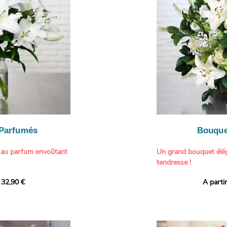
généreuse, parfaite p
- Gâter un proche pou
particulière à un proch
- Célébrer une occasio
- Faire plaisir à un am
Il contient :
- Exprimer une atmos
- Des hortensias color
colorée dans votre inté
varier selon l’arrivage)
- Des fleurs à grosse 
Tableau :
Paul Signac,
coucher de soleil au b
À offrir pour :
Crédits photo :
classic
- Célébrer un annivers
Photo
- Remercier avec pan
- Apporter une touche
vacances
 Parfumés
Bouque
- Offrir un cadeau col
 au parfum envoûtant
Un grand bouquet élég
tendresse !
tion avec cette
 32,90 €
A parti
ys blancs signée
Offrez un instant de 
aux teintes tendres et
intense et leur grâce
fleuristes ont imagin
nt une touche de
effet grandiose. Un g
 tout intérieur. Ce
blanches, symbole de s