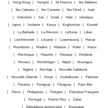
Hong Kong
Hongrie
Ile Maurice
Iles Baléares
Îles Caïmans
Iles Canaries
Îles Féroé
Inde
Indonésie
Iran
Israël
Italie
Jamaïque
Japon
Jordanie
Kenya
Kirghizistan
Koweït
La Barbade
La Réunion
Lettonie
Liban
Liechtenstein
Lituanie
Luxembourg
Macao
Macédoine
Madère
Malaisie
Malte
Maroc
Martinique
Mayotte
Mexique
Moldavie
Monaco
Monténégro
Népal
Nicaragua
Nigéria
Norvège
Nouvelle Calédonie
Nouvelle-Zélande
Oman
Ouzbékistan
Pakistan
Panama
Paraguay
Paraguay
Pays-Bas
Pérou
Philippines
Pologne
Polynésie Française
Portugal
Puerto Rico
Qatar
République dominicaine
Roumanie