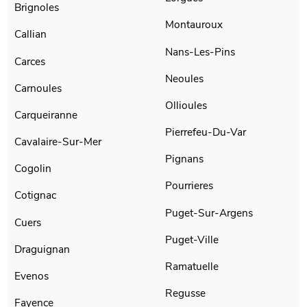
Brignoles
Montauroux
Callian
Nans-Les-Pins
Carces
Neoules
Carnoules
Ollioules
Carqueiranne
Pierrefeu-Du-Var
Cavalaire-Sur-Mer
Pignans
Cogolin
Pourrieres
Cotignac
Puget-Sur-Argens
Cuers
Puget-Ville
Draguignan
Ramatuelle
Evenos
Regusse
Fayence