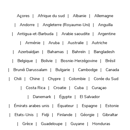
Açores
Afrique du sud
Albanie
Allemagne
Andorre
Angleterre (Royaume-Uni)
Anguilla
Antigua-et-Barbuda
Arabie saoudite
Argentine
Arménie
Aruba
Australie
Autriche
Azerbaïdjan
Bahamas
Bahreïn
Bangladesh
Belgique
Bolivie
Bosnie-Herzégovine
Brésil
Brunéi Darussalam
Bulgarie
Cambodge
Canada
Chili
Chine
Chypre
Colombie
Corée du Sud
Costa Rica
Croatie
Cuba
Curaçao
Danemark
Égypte
El Salvador
Émirats arabes unis
Équateur
Espagne
Estonie
Etats-Unis
Fidji
Finlande
Géorgie
Gibraltar
Grèce
Guadeloupe
Guyane
Honduras