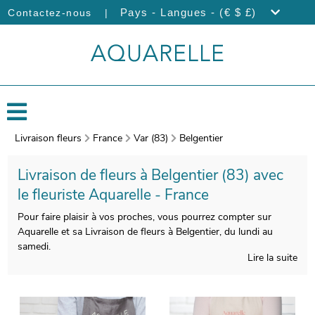
|
Pays - Langues - (€ $ £)
Contactez-nous
Livraison fleurs
France
Var (83)
Belgentier
Livraison de fleurs à Belgentier (83) avec
le fleuriste Aquarelle - France
Pour faire plaisir à vos proches, vous pourrez compter sur
Aquarelle et sa Livraison de fleurs à Belgentier, du lundi au
samedi.
Lire la suite
La manufacture française d’Aquarelle confectionnera votre
bouquet de fleurs avec soin et savoir-faire. Une fois enveloppé
dans un vase de protection, spécialement conçu pour cela, nos
artisans prendront en photo votre bouquet. Vous aurez ensuite