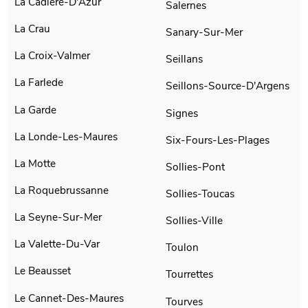
La Cadiere-D'Azur
Salernes
La Crau
Sanary-Sur-Mer
La Croix-Valmer
Seillans
La Farlede
Seillons-Source-D'Argens
La Garde
Signes
La Londe-Les-Maures
Six-Fours-Les-Plages
La Motte
Sollies-Pont
La Roquebrussanne
Sollies-Toucas
La Seyne-Sur-Mer
Sollies-Ville
La Valette-Du-Var
Toulon
Le Beausset
Tourrettes
Le Cannet-Des-Maures
Tourves