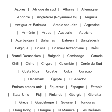
Açores
Afrique du sud
Albanie
Allemagne
Andorre
Angleterre (Royaume-Uni)
Anguilla
Antigua-et-Barbuda
Arabie saoudite
Argentine
Arménie
Aruba
Australie
Autriche
Azerbaïdjan
Bahamas
Bahreïn
Bangladesh
Belgique
Bolivie
Bosnie-Herzégovine
Brésil
Brunéi Darussalam
Bulgarie
Cambodge
Canada
Chili
Chine
Chypre
Colombie
Corée du Sud
Costa Rica
Croatie
Cuba
Curaçao
Danemark
Égypte
El Salvador
Émirats arabes unis
Équateur
Espagne
Estonie
Etats-Unis
Fidji
Finlande
Géorgie
Gibraltar
Grèce
Guadeloupe
Guyane
Honduras
Hong Kong
Hongrie
Ile Maurice
Iles Baléares