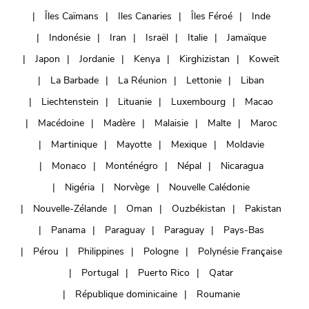
Îles Caïmans
Iles Canaries
Îles Féroé
Inde
Indonésie
Iran
Israël
Italie
Jamaïque
Japon
Jordanie
Kenya
Kirghizistan
Koweït
La Barbade
La Réunion
Lettonie
Liban
Liechtenstein
Lituanie
Luxembourg
Macao
Macédoine
Madère
Malaisie
Malte
Maroc
Martinique
Mayotte
Mexique
Moldavie
Monaco
Monténégro
Népal
Nicaragua
Nigéria
Norvège
Nouvelle Calédonie
Nouvelle-Zélande
Oman
Ouzbékistan
Pakistan
Panama
Paraguay
Paraguay
Pays-Bas
Pérou
Philippines
Pologne
Polynésie Française
Portugal
Puerto Rico
Qatar
République dominicaine
Roumanie