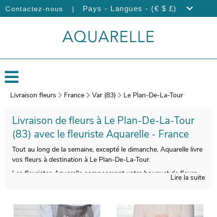
|
Pays - Langues - (€ $ £)
Contactez-nous
Livraison fleurs
France
Var (83)
Le Plan-De-La-Tour
Livraison de fleurs à Le Plan-De-La-Tour
(83) avec le fleuriste Aquarelle - France
Tout au long de la semaine, excepté le dimanche, Aquarelle livre
vos fleurs à destination à Le Plan-De-La-Tour.
Les fleuristes Aquarelle composeront votre bouquet de fleurs
Lire la suite
de saison avec tout le savoir-faire qu’il nécessite. Une fois
emballé dans un porte-bouquet de transport, spécialement
conçu pour cela, nous prendrons en photo votre bouquet. Cette
image vous est ensuite envoyée afin de vous assurer de la