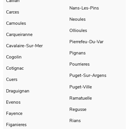
Callian
Nans-Les-Pins
Carces
Neoules
Carnoules
Ollioules
Carqueiranne
Pierrefeu-Du-Var
Cavalaire-Sur-Mer
Pignans
Cogolin
Pourrieres
Cotignac
Puget-Sur-Argens
Cuers
Puget-Ville
Draguignan
Ramatuelle
Evenos
Regusse
Fayence
Rians
Figanieres