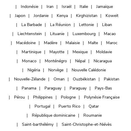
Indonésie
Iran
Israël
Italie
Jamaïque
Japon
Jordanie
Kenya
Kirghizistan
Koweït
La Barbade
La Réunion
Lettonie
Liban
Liechtenstein
Lituanie
Luxembourg
Macao
Macédoine
Madère
Malaisie
Malte
Maroc
Martinique
Mayotte
Mexique
Moldavie
Monaco
Monténégro
Népal
Nicaragua
Nigéria
Norvège
Nouvelle Calédonie
Nouvelle-Zélande
Oman
Ouzbékistan
Pakistan
Panama
Paraguay
Paraguay
Pays-Bas
Pérou
Philippines
Pologne
Polynésie Française
Portugal
Puerto Rico
Qatar
République dominicaine
Roumanie
Saint-barthélémy
Saint-Christophe-et-Niévès