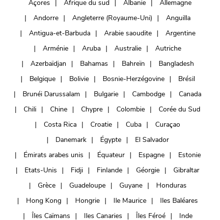
Açores
Afrique du sud
Albanie
Allemagne
Andorre
Angleterre (Royaume-Uni)
Anguilla
Antigua-et-Barbuda
Arabie saoudite
Argentine
Arménie
Aruba
Australie
Autriche
Azerbaïdjan
Bahamas
Bahreïn
Bangladesh
Belgique
Bolivie
Bosnie-Herzégovine
Brésil
Brunéi Darussalam
Bulgarie
Cambodge
Canada
Chili
Chine
Chypre
Colombie
Corée du Sud
Costa Rica
Croatie
Cuba
Curaçao
Danemark
Égypte
El Salvador
Émirats arabes unis
Équateur
Espagne
Estonie
Etats-Unis
Fidji
Finlande
Géorgie
Gibraltar
Grèce
Guadeloupe
Guyane
Honduras
Hong Kong
Hongrie
Ile Maurice
Iles Baléares
Îles Caïmans
Iles Canaries
Îles Féroé
Inde