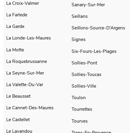
La Croix-Valmer
Sanary-Sur-Mer
La Farlede
Seillans
La Garde
Seillons-Source-D'Argens
La Londe-Les-Maures
Signes
La Motte
Six-Fours-Les-Plages
La Roquebrussanne
Sollies-Pont
La Seyne-Sur-Mer
Sollies-Toucas
La Valette-Du-Var
Sollies-Ville
Le Beausset
Toulon
Le Cannet-Des-Maures
Tourrettes
Le Castellet
Tourves
Le Lavandou
Trans-En-Provence