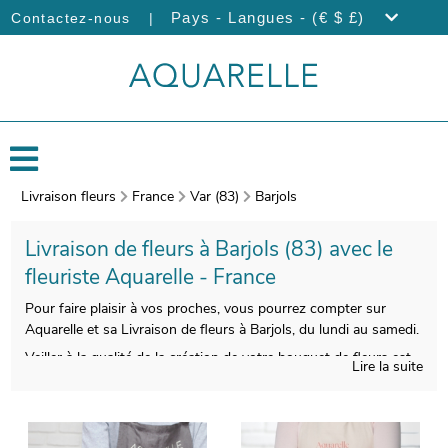
|
Pays - Langues - (€ $ £)
Contactez-nous
Livraison fleurs
France
Var (83)
Barjols
Livraison de fleurs à Barjols (83) avec le
fleuriste Aquarelle - France
Pour faire plaisir à vos proches, vous pourrez compter sur
Aquarelle et sa Livraison de fleurs à Barjols, du lundi au samedi.
Veiller à la qualité de la création de votre bouquet de fleurs est
Lire la suite
pour nous indispensable, pour vous donner entière satisfaction.
Àprès sa réalisation, votre bouquet sera enveloppé dans un
porte-bouquet de protection. Àvant l’expédition, une photo du
produit fini sera prise. Vous consulterez ensuite cette