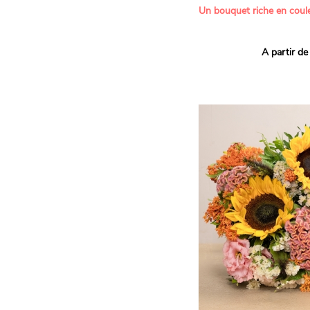
Un bouquet riche en coule
Ce bouquet Arlequin fait l
A partir de
vives pour un effet vitami
assortiment de roses mult
soigneusement sélectionné
célébrer les petits et gra
Retrouvez les variétés 'Aq
'Tropical Amazone' et 'Wi
pour leur tenue en vase, l
incroyables et le parfait
leurs boutons.
Une explosion de couleur
roses fraîches !
Il contient :
- Un mélange harmonieux 
rouges, jaunes et orange
- Quelques feuillages pou
À offrir pour :