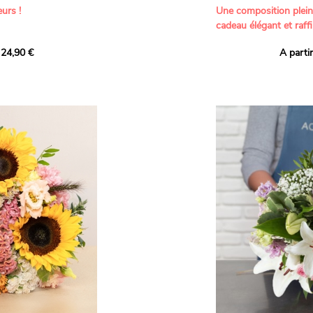
urs !
Une composition plei
cadeau élégant et raffi
a part belle aux teintes
 24,90 €
A parti
né garanti. Un
Offrez un bouquet dél
icolores aux variétés
par nos artisans fleur
es, parfait pour
plus tendres attention
nds bonheurs.
Les roses branchues b
ua', 'Red Calypso',
création une touche d
ld Calypso', connues
romantisme, tandis que
eurs teintes
un parfum délicat et u
 épanouissement de
poétique. Le gypsophile
envelopper l’ensemble
s dans un bouquet de
les lisianthus ajouten
raffinement à cette ha
Chaque tige a été sél
de roses roses,
composer un bouquet 
charme et de délicates
r structurer
entre volume, finesse 
florale est idéale pour
moments de vie avec g