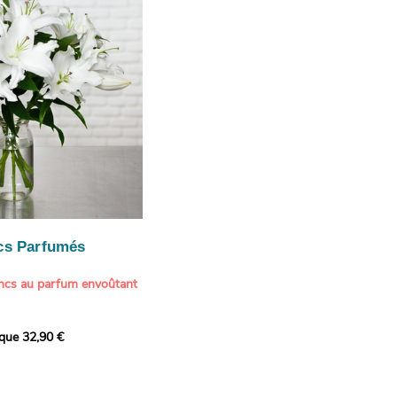
te une touche délicate et
cs Parfumés
ancs au parfum envoûtant
xception avec cette
ique 32,90 €
de lys blancs signée
fum intense et leur grâce
ortent une touche de