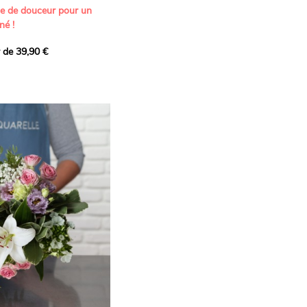
ne de douceur pour un
né !
r de 39,90 €
icat et généreux, imaginé
istes pour transmettre vos
s.
lanches apportent à cette
e pureté et de
 les giroflées dévoilent
ne allure naturellement
, léger et aérien, vient
 de douceur, pendant que
t une note d’élégance et de
rmonie florale.
ectionnée avec soin pour
lumineux, plein de
se. Avec son bel équilibre
et parfum, cette création
 célébrer les plus beaux
râce et émotion.