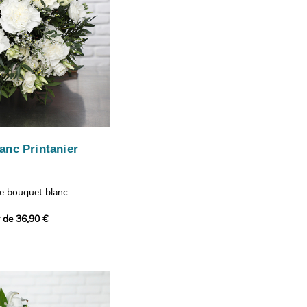
anc Printanier
re bouquet blanc
 lisianthus, d'oeillets et
r de 36,90 €
 bouquet offre une
e fraîcheur printanière qui
 à tous ceux qui le
hus représentent la
issance, les oeillets
 l'admiration, tandis que