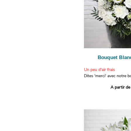
Bouquet Blanc
Un peu d'air frais
Dites 'merci' avec notre 
printanier ! Composé de lis
A partir de
de limonium blanc, ce bou
élégance raffinée et une f
apporteront un sourire à 
recevront. Les lisianthus 
gratitude et la reconnaissa
symbolisent l'amour et l'a
le limonium blanc ajoute u