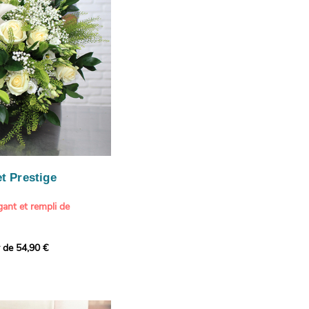
our marquer une attention
r son anniversaire
e.
n spéciale
ateur d'art et de peinture
phère méditerranéenne et
és (les couleurs peuvent
rieur.
tête, au charme intemporel
Vue de Saint-Tropez,
ois de pins
, 1888
paintings / Alamy Stock
aire
ache
 florale à une maison de
t Prestige
oré.
ant et rempli de
r de 54,90 €
douceur avec ce bouquet
 lumineuses. Nos artisans
é une composition pour un
rand bouquet de fleurs
incérité et de délicatesse