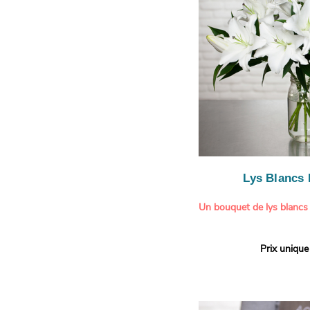
légère.
Lys Blancs
Un bouquet de lys blancs
Offrez un bouquet d’excep
Prix unique
élégante composition de l
Aquarelle.
Réputés pour leur parfum 
naturelle, les lys apporte
pureté et de raffinement à