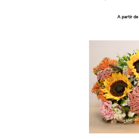
Ce bouquet Arlequin fait l
A partir de
vives pour un effet vitami
assortiment de roses mult
soigneusement sélectionné
célébrer les petits et gra
Retrouvez les variétés 'Aq
'Tropical Amazone' et 'Wi
pour leur tenue en vase, l
incroyables et le parfait
leurs boutons.
Une explosion de couleur
roses fraîches !
Il contient :
- Un mélange harmonieux 
rouges, jaunes et orange
- Quelques feuillages pou
À offrir pour :
- Souhaiter un anniversair