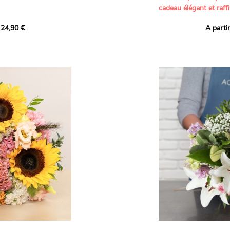
cadeau élégant et raffi
a part belle aux teintes
 24,90 €
A parti
né garanti. Un
Offrez un bouquet dél
icolores aux variétés
par nos artisans fleur
es, parfait pour
plus tendres attention
nds bonheurs.
Les roses branchues b
ua', 'Red Calypso',
création une touche d
ld Calypso', connues
romantisme, tandis que
eurs teintes
un parfum délicat et u
 épanouissement de
poétique. Le gypsophile
envelopper l’ensemble
s dans un bouquet de
les lisianthus ajouten
raffinement à cette ha
Chaque tige a été sél
de roses roses,
composer un bouquet 
charme et de délicates
r structurer
entre volume, finesse 
florale est idéale pour
moments de vie avec g
e joyeux et coloré