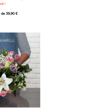
né !
r de 39,90 €
icat et généreux, imaginé
istes pour transmettre vos
s.
lanches apportent à cette
e pureté et de
 les giroflées dévoilent
ne allure naturellement
, léger et aérien, vient
 de douceur, pendant que
t une note d’élégance et de
rmonie florale.
ectionnée avec soin pour
lumineux, plein de
se. Avec son bel équilibre
et parfum, cette création
 célébrer les plus beaux
râce et émotion.