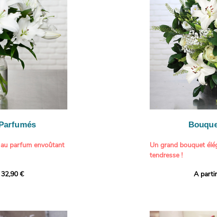
généreuse, parfaite p
- Gâter un proche pou
particulière à un proch
- Célébrer une occasio
- Faire plaisir à un am
Il contient :
- Exprimer une atmos
- Des hortensias color
colorée dans votre inté
varier selon l’arrivage)
- Des fleurs à grosse 
Tableau :
Paul Signac,
coucher de soleil au b
À offrir pour :
Crédits photo :
classic
- Célébrer un annivers
Photo
- Remercier avec pan
- Apporter une touche
vacances
 Parfumés
Bouque
- Offrir un cadeau col
 au parfum envoûtant
Un grand bouquet élég
tendresse !
tion avec cette
 32,90 €
A parti
ys blancs signée
Offrez un instant de 
aux teintes tendres et
intense et leur grâce
fleuristes ont imagin
nt une touche de
effet grandiose. Un g
 tout intérieur. Ce
blanches, symbole de s