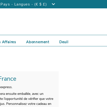
Pays - Langues - (€ $ £)
 Affaires
Abonnement
Deuil
 France
 express.
sera ensuite emballée, avec un
 l’opportunité de vérifier que votre
ejus. Personnalisez votre cadeau en