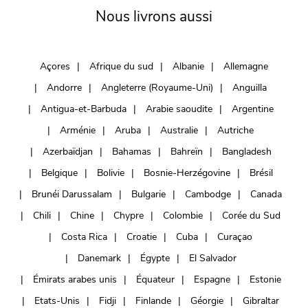
Nous livrons aussi
Açores
Afrique du sud
Albanie
Allemagne
Andorre
Angleterre (Royaume-Uni)
Anguilla
Antigua-et-Barbuda
Arabie saoudite
Argentine
Arménie
Aruba
Australie
Autriche
Azerbaïdjan
Bahamas
Bahreïn
Bangladesh
Belgique
Bolivie
Bosnie-Herzégovine
Brésil
Brunéi Darussalam
Bulgarie
Cambodge
Canada
Chili
Chine
Chypre
Colombie
Corée du Sud
Costa Rica
Croatie
Cuba
Curaçao
Danemark
Égypte
El Salvador
Émirats arabes unis
Équateur
Espagne
Estonie
Etats-Unis
Fidji
Finlande
Géorgie
Gibraltar