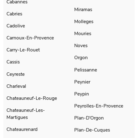
Cabannes
Miramas
Cabries
Molleges
Cadolive
Mouries
Carnoux-En-Provence
Noves
Carry-Le-Rouet
Orgon
Cassis
Pelissanne
Ceyreste
Peynier
Charleval
Peypin
Chateauneuf-Le-Rouge
Peyrolles-En-Provence
Chateauneuf-Les-
Martigues
Plan-D'Orgon
Chateaurenard
Plan-De-Cuques