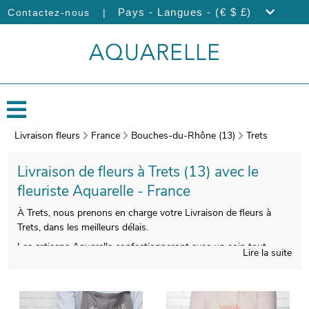
|
Pays - Langues - (€ $ £)
Contactez-nous
Livraison fleurs
France
Bouches-du-Rhône (13)
Trets
Livraison de fleurs à Trets (13) avec le
fleuriste Aquarelle - France
À Trets, nous prenons en charge votre Livraison de fleurs à
Trets, dans les meilleurs délais.
Les artisans Aquarelle confectionneront avec un soin tout
Lire la suite
particulier votre bouquet de fleurs. Nous photographierons
votre bouquet après sa composition. Vous pourrez visualiser
l’aspect de votre bouquet, puisque nous vous enverrons cette
photo. C’est alors que sera organisée sa livraison à Trets. Vous