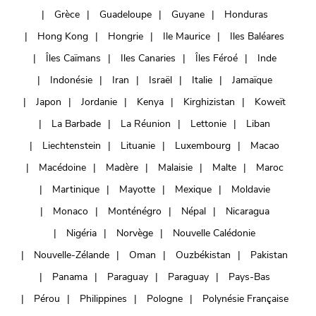
Grèce
Guadeloupe
Guyane
Honduras
Hong Kong
Hongrie
Ile Maurice
Iles Baléares
Îles Caïmans
Iles Canaries
Îles Féroé
Inde
Indonésie
Iran
Israël
Italie
Jamaïque
Japon
Jordanie
Kenya
Kirghizistan
Koweït
La Barbade
La Réunion
Lettonie
Liban
Liechtenstein
Lituanie
Luxembourg
Macao
Macédoine
Madère
Malaisie
Malte
Maroc
Martinique
Mayotte
Mexique
Moldavie
Monaco
Monténégro
Népal
Nicaragua
Nigéria
Norvège
Nouvelle Calédonie
Nouvelle-Zélande
Oman
Ouzbékistan
Pakistan
Panama
Paraguay
Paraguay
Pays-Bas
Pérou
Philippines
Pologne
Polynésie Française