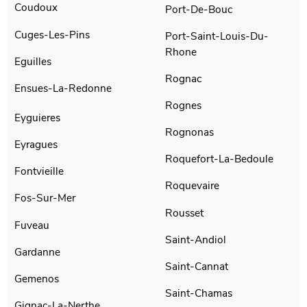
Coudoux
Port-De-Bouc
Cuges-Les-Pins
Port-Saint-Louis-Du-
Rhone
Eguilles
Rognac
Ensues-La-Redonne
Rognes
Eyguieres
Rognonas
Eyragues
Roquefort-La-Bedoule
Fontvieille
Roquevaire
Fos-Sur-Mer
Rousset
Fuveau
Saint-Andiol
Gardanne
Saint-Cannat
Gemenos
Saint-Chamas
Gignac-La-Nerthe