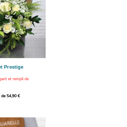
e.
n spéciale
ateur d'art et de peinture
phère méditerranéenne et
és (les couleurs peuvent
rieur.
tête, au charme intemporel
Vue de Saint-Tropez,
ois de pins
, 1888
paintings / Alamy Stock
aire
ache
 florale à une maison de
t Prestige
oré.
ant et rempli de
r de 54,90 €
douceur avec ce bouquet
 lumineuses. Nos artisans
é une composition pour un
rand bouquet de fleurs
incérité et de délicatesse
e qui allie fraîcheur et