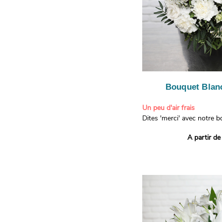
Bouquet Blanc
Un peu d'air frais
Dites 'merci' avec notre 
printanier ! Composé de lis
A partir de
de limonium blanc, ce bou
élégance raffinée et une f
apporteront un sourire à 
recevront. Les lisianthus 
gratitude et la reconnaissa
symbolisent l'amour et l'a
le limonium blanc ajoute u
légère.