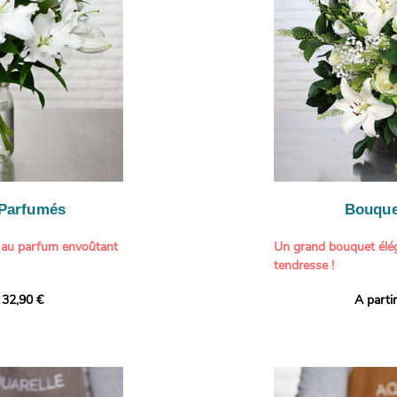
particulière à un proch
- Célébrer une occasio
- Faire plaisir à un am
Il contient :
- Exprimer une atmos
- Des hortensias color
colorée dans votre inté
varier selon l’arrivage)
- Des fleurs à grosse 
Tableau :
Paul Signac,
coucher de soleil au b
À offrir pour :
Crédits photo :
classic
- Célébrer un annivers
Photo
- Remercier avec pan
- Apporter une touche
vacances
 Parfumés
Bouque
- Offrir un cadeau col
 au parfum envoûtant
Un grand bouquet élég
tendresse !
tion avec cette
 32,90 €
A parti
ys blancs signée
Offrez un instant de 
aux teintes tendres et
intense et leur grâce
fleuristes ont imagin
nt une touche de
effet grandiose. Un g
 tout intérieur. Ce
blanches, symbole de s
autant par sa beauté
et une création parfumé