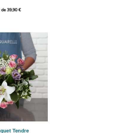
r de 39,90 €
icat et généreux, imaginé
istes pour transmettre vos
s.
lanches apportent à cette
e pureté et de
 les giroflées dévoilent
ne allure naturellement
, léger et aérien, vient
 de douceur, pendant que
t une note d’élégance et de
rmonie florale.
ectionnée avec soin pour
lumineux, plein de
se. Avec son bel équilibre
et parfum, cette création
 célébrer les plus beaux
râce et émotion.
uquet Tendre