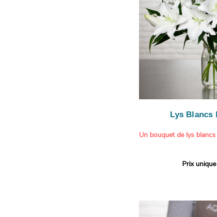
Lys Blancs
Un bouquet de lys blancs
Offrez un bouquet d’excep
Prix unique
élégante composition de l
Aquarelle.
Réputés pour leur parfum 
naturelle, les lys apporte
pureté et de raffinement à
bouquet généreux séduit 