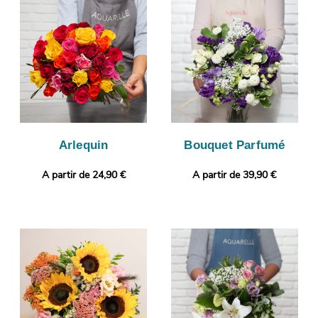
ce cliché sur votre boîte mail, avant d’envoyer votre commande
à Les Pennes-Mirabeau, à la personne concernée. Vous voulez
joindre à votre bouquet une touche qui vous ressemble ? Vous
pouvez compléter votre commande avec un message et une
photo imprimée, afin de donner plus de personnalité à votre
cadeau.
Arlequin
Bouquet Parfumé
A partir de 24,90 €
A partir de 39,90 €