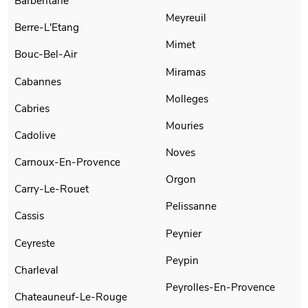
Barbentane
Meyreuil
Berre-L'Etang
Mimet
Bouc-Bel-Air
Miramas
Cabannes
Molleges
Cabries
Mouries
Cadolive
Noves
Carnoux-En-Provence
Orgon
Carry-Le-Rouet
Pelissanne
Cassis
Peynier
Ceyreste
Peypin
Charleval
Peyrolles-En-Provence
Chateauneuf-Le-Rouge