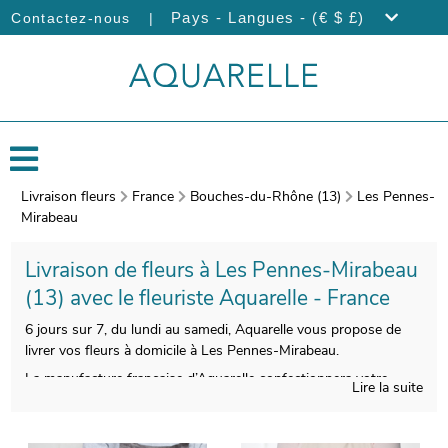
|
Pays - Langues - (€ $ £)
Contactez-nous
Livraison fleurs
France
Bouches-du-Rhône (13)
Les Pennes-
Mirabeau
Livraison de fleurs à Les Pennes-Mirabeau
(13) avec le fleuriste Aquarelle - France
6 jours sur 7, du lundi au samedi, Aquarelle vous propose de
livrer vos fleurs à domicile à Les Pennes-Mirabeau.
La manufacture française d’Aquarelle confectionnera votre
Lire la suite
bouquet avec soin et savoir-faire. Votre composition florale
sera ensuite empaquetée, avec un vase de transport, puis nous
prendrons une photo pour vous. Ensuite, nous vous enverrons