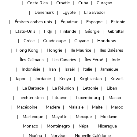
Costa Rica
Croatie
Cuba
Curaçao
Danemark
Égypte
El Salvador
Émirats arabes unis
Équateur
Espagne
Estonie
Etats-Unis
Fidji
Finlande
Géorgie
Gibraltar
Grèce
Guadeloupe
Guyane
Honduras
Hong Kong
Hongrie
Ile Maurice
Iles Baléares
Îles Caïmans
Iles Canaries
Îles Féroé
Inde
Indonésie
Iran
Israël
Italie
Jamaïque
Japon
Jordanie
Kenya
Kirghizistan
Koweït
La Barbade
La Réunion
Lettonie
Liban
Liechtenstein
Lituanie
Luxembourg
Macao
Macédoine
Madère
Malaisie
Malte
Maroc
Martinique
Mayotte
Mexique
Moldavie
Monaco
Monténégro
Népal
Nicaragua
Nigéria
Norvège
Nouvelle Calédonie