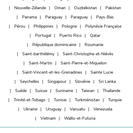
Nouvelle-Zélande
Oman
Ouzbékistan
Pakistan
Panama
Paraguay
Paraguay
Pays-Bas
Pérou
Philippines
Pologne
Polynésie Française
Portugal
Puerto Rico
Qatar
République dominicaine
Roumanie
Saint-barthélémy
Saint-Christophe-et-Niévès
Saint-Martin
Saint-Pierre-et-Miquelon
Saint-Vincent-et-les-Grenadines
Sainte Lucie
Seychelles
Singapour
Slovénie
Sri Lanka
Suède
Suisse
Suriname
Taïwan
Thaïlande
Trinité-et-Tobago
Tunisie
Turkménistan
Turquie
Ukraine
Uruguay
Vanuatu
Venezuela
Vietnam
Wallis-et-Futuna