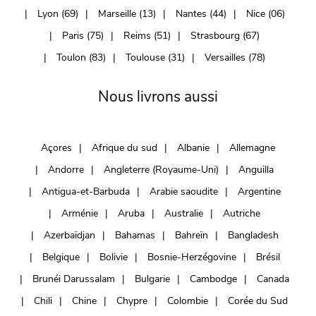
Lyon (69)
Marseille (13)
Nantes (44)
Nice (06)
Paris (75)
Reims (51)
Strasbourg (67)
Toulon (83)
Toulouse (31)
Versailles (78)
Nous livrons aussi
Açores
Afrique du sud
Albanie
Allemagne
Andorre
Angleterre (Royaume-Uni)
Anguilla
Antigua-et-Barbuda
Arabie saoudite
Argentine
Arménie
Aruba
Australie
Autriche
Azerbaïdjan
Bahamas
Bahreïn
Bangladesh
Belgique
Bolivie
Bosnie-Herzégovine
Brésil
Brunéi Darussalam
Bulgarie
Cambodge
Canada
Chili
Chine
Chypre
Colombie
Corée du Sud