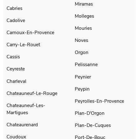
Miramas
Cabries
Molleges
Cadolive
Mouries
Carnoux-En-Provence
Noves
Carry-Le-Rouet
Orgon
Cassis
Pelissanne
Ceyreste
Peynier
Charleval
Peypin
Chateauneuf-Le-Rouge
Peyrolles-En-Provence
Chateauneuf-Les-
Martigues
Plan-D'Orgon
Chateaurenard
Plan-De-Cuques
Coudoux
Port-De-Bouc