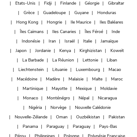
Etats-Unis
Fidji
Finlande
Géorgie
Gibraltar
Grèce
Guadeloupe
Guyane
Honduras
Hong Kong
Hongrie
Ile Maurice
Iles Baléares
Îles Caïmans
Iles Canaries
Îles Féroé
Inde
Indonésie
Iran
Israël
Italie
Jamaïque
Japon
Jordanie
Kenya
Kirghizistan
Koweït
La Barbade
La Réunion
Lettonie
Liban
Liechtenstein
Lituanie
Luxembourg
Macao
Macédoine
Madère
Malaisie
Malte
Maroc
Martinique
Mayotte
Mexique
Moldavie
Monaco
Monténégro
Népal
Nicaragua
Nigéria
Norvège
Nouvelle Calédonie
Nouvelle-Zélande
Oman
Ouzbékistan
Pakistan
Panama
Paraguay
Paraguay
Pays-Bas
Pérou
Philippines
Pologne
Polynésie Française