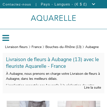
|
Pays - Langues - (€ $ £)
Contactez-nous
Livraison fleurs
France
Bouches-du-Rhône (13)
Aubagne
Livraison de fleurs à Aubagne (13) avec le
fleuriste Aquarelle - France
À Aubagne, nous prenons en charge votre Livraison de fleurs à
Aubagne, dans les meilleurs délais.
L’application apportée par Aquarelle à la réalisation de votre
Lire la suite
bouquet de fleurs de saison vous donnera la possibilité de
profiter d’une composition florale qui soit esthétique et
qualitative à la fois. Nous prendrons une photographie de votre
bouquet après sa confection. Vous aurez ensuite l’opportunité