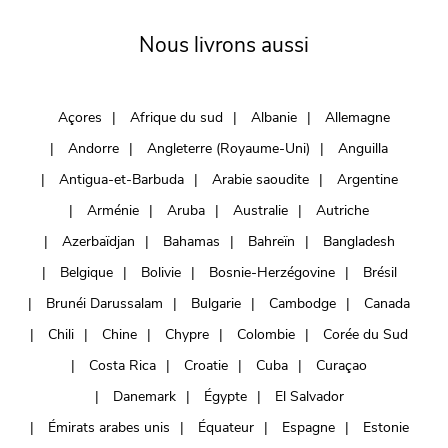
Nous livrons aussi
Açores
Afrique du sud
Albanie
Allemagne
Andorre
Angleterre (Royaume-Uni)
Anguilla
Antigua-et-Barbuda
Arabie saoudite
Argentine
Arménie
Aruba
Australie
Autriche
Azerbaïdjan
Bahamas
Bahreïn
Bangladesh
Belgique
Bolivie
Bosnie-Herzégovine
Brésil
Brunéi Darussalam
Bulgarie
Cambodge
Canada
Chili
Chine
Chypre
Colombie
Corée du Sud
Costa Rica
Croatie
Cuba
Curaçao
Danemark
Égypte
El Salvador
Émirats arabes unis
Équateur
Espagne
Estonie