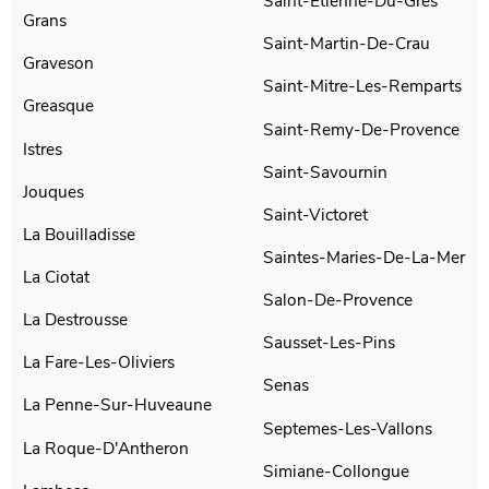
Saint-Etienne-Du-Gres
Grans
Saint-Martin-De-Crau
Graveson
Saint-Mitre-Les-Remparts
Greasque
Saint-Remy-De-Provence
Istres
Saint-Savournin
Jouques
Saint-Victoret
La Bouilladisse
Saintes-Maries-De-La-Mer
La Ciotat
Salon-De-Provence
La Destrousse
Sausset-Les-Pins
La Fare-Les-Oliviers
Senas
La Penne-Sur-Huveaune
Septemes-Les-Vallons
La Roque-D'Antheron
Simiane-Collongue