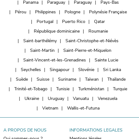
Panama
Paraguay
Paraguay
Pays-Bas
Pérou
Philippines
Pologne
Polynésie Française
Portugal
Puerto Rico
Qatar
République dominicaine
Roumanie
Saint-barthélémy
Saint-Christophe-et-Niévès
Saint-Martin
Saint-Pierre-et-Miquelon
Saint-Vincent-et-les-Grenadines
Sainte Lucie
Seychelles
Singapour
Slovénie
Sri Lanka
Suède
Suisse
Suriname
Taïwan
Thaïlande
Trinité-et-Tobago
Tunisie
Turkménistan
Turquie
Ukraine
Uruguay
Vanuatu
Venezuela
Vietnam
Wallis-et-Futuna
A PROPOS DE NOUS
INFORMATIONS LEGALES
Qui sommes-nous ?
Mentions légales