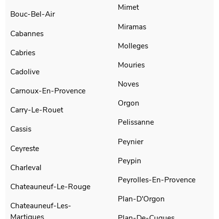
Mimet
Bouc-Bel-Air
Miramas
Cabannes
Molleges
Cabries
Mouries
Cadolive
Noves
Carnoux-En-Provence
Orgon
Carry-Le-Rouet
Pelissanne
Cassis
Peynier
Ceyreste
Peypin
Charleval
Peyrolles-En-Provence
Chateauneuf-Le-Rouge
Plan-D'Orgon
Chateauneuf-Les-
Martigues
Plan-De-Cuques