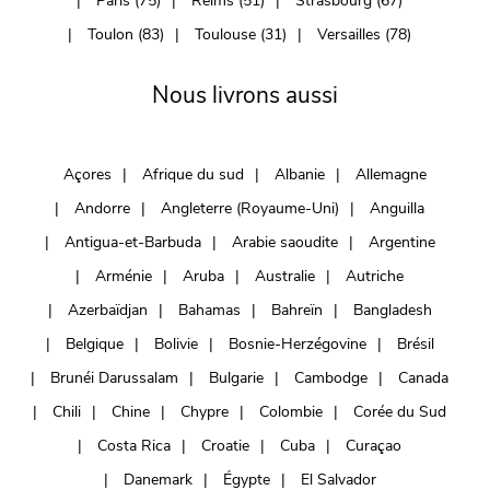
Paris (75)
Reims (51)
Strasbourg (67)
Toulon (83)
Toulouse (31)
Versailles (78)
Nous livrons aussi
Açores
Afrique du sud
Albanie
Allemagne
Andorre
Angleterre (Royaume-Uni)
Anguilla
Antigua-et-Barbuda
Arabie saoudite
Argentine
Arménie
Aruba
Australie
Autriche
Azerbaïdjan
Bahamas
Bahreïn
Bangladesh
Belgique
Bolivie
Bosnie-Herzégovine
Brésil
Brunéi Darussalam
Bulgarie
Cambodge
Canada
Chili
Chine
Chypre
Colombie
Corée du Sud
Costa Rica
Croatie
Cuba
Curaçao
Danemark
Égypte
El Salvador