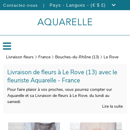
|
Pays - Langues - (€ $ £)
Contactez-nous
Livraison fleurs
France
Bouches-du-Rhône (13)
Le Rove
Livraison de fleurs à Le Rove (13) avec le
fleuriste Aquarelle - France
Pour faire plaisir à vos proches, vous pourrez compter sur
Aquarelle et sa Livraison de fleurs à Le Rove, du lundi au
samedi.
Lire la suite
Nous portons un soin tout particulier à la composition de vos
bouquets de fleurs, afin de satisfaire vos exigences. Une fois
emballé dans un porte-bouquet de transport, spécialement créé
à cet effet, votre bouquet est pris en photo. Enfin, nous vous