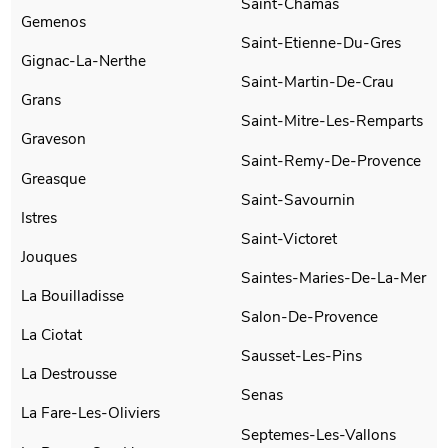
Saint-Chamas
Gemenos
Saint-Etienne-Du-Gres
Gignac-La-Nerthe
Saint-Martin-De-Crau
Grans
Saint-Mitre-Les-Remparts
Graveson
Saint-Remy-De-Provence
Greasque
Saint-Savournin
Istres
Saint-Victoret
Jouques
Saintes-Maries-De-La-Mer
La Bouilladisse
Salon-De-Provence
La Ciotat
Sausset-Les-Pins
La Destrousse
Senas
La Fare-Les-Oliviers
Septemes-Les-Vallons