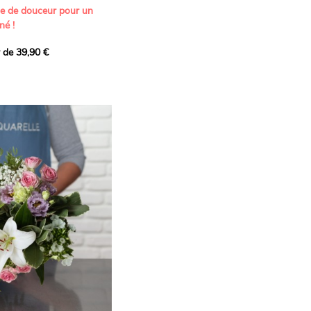
ne de douceur pour un
né !
r de 39,90 €
icat et généreux, imaginé
istes pour transmettre vos
s.
lanches apportent à cette
e pureté et de
 les giroflées dévoilent
ne allure naturellement
, léger et aérien, vient
 de douceur, pendant que
t une note d’élégance et de
rmonie florale.
ectionnée avec soin pour
lumineux, plein de
se. Avec son bel équilibre
et parfum, cette création
 célébrer les plus beaux
râce et émotion.