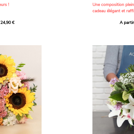
urs !
Une composition plei
cadeau élégant et raffi
a part belle aux teintes
 24,90 €
A parti
né garanti. Un
Offrez un bouquet dél
icolores aux variétés
par nos artisans fleur
es, parfait pour
plus tendres attention
nds bonheurs.
Les roses branchues b
ua', 'Red Calypso',
création une touche d
ld Calypso', connues
romantisme, tandis que
eurs teintes
un parfum délicat et u
 épanouissement de
poétique. Le gypsophile
envelopper l’ensemble
s dans un bouquet de
les lisianthus ajouten
raffinement à cette ha
Chaque tige a été sél
de roses roses,
composer un bouquet 
charme et de délicates
r structurer
entre volume, finesse 
florale est idéale pour
moments de vie avec g