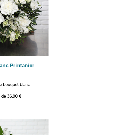
anc Printanier
re bouquet blanc
 lisianthus, d'oeillets et
r de 36,90 €
 bouquet offre une
e fraîcheur printanière qui
 à tous ceux qui le
hus représentent la
issance, les oeillets
 l'admiration, tandis que