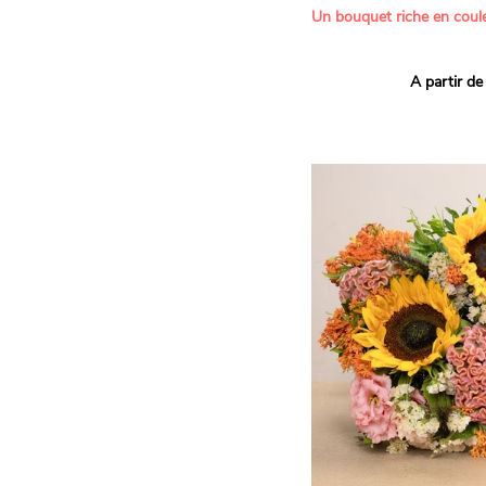
Un bouquet riche en coule
Ce bouquet Arlequin fait l
A partir de
vives pour un effet vitami
assortiment de roses mult
soigneusement sélectionné
célébrer les petits et gra
Retrouvez les variétés 'Aq
'Tropical Amazone' et 'Wi
pour leur tenue en vase, l
incroyables et le parfait
leurs boutons.
Une explosion de couleur
roses fraîches !
Il contient :
- Un mélange harmonieux 
rouges, jaunes et orange
- Quelques feuillages pou
À offrir pour :