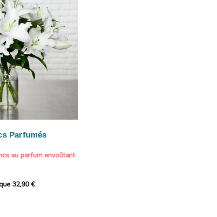
te une touche délicate et
cs Parfumés
ancs au parfum envoûtant
xception avec cette
ique 32,90 €
de lys blancs signée
fum intense et leur grâce
ortent une touche de