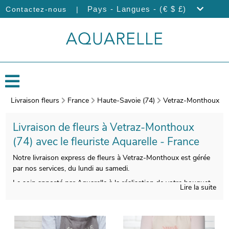
|
Pays - Langues - (€ $ £)
Contactez-nous
Livraison fleurs
France
Haute-Savoie (74)
Vetraz-Monthoux
Livraison de fleurs à Vetraz-Monthoux
(74) avec le fleuriste Aquarelle - France
Notre livraison express de fleurs à Vetraz-Monthoux est gérée
par nos services, du lundi au samedi.
Le soin apporté par Aquarelle à la réalisation de votre bouquet
Lire la suite
vous permettra de disposer d’une composition florale
esthétique et de bonne qualité. Une fois emballé dans un vase
dédié à son transport, spécialement conçu pour cela, une
photographie de votre bouquet sera prise. Par la suite, nous