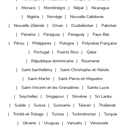
Monaco
Monténégro
Népal
Nicaragua
Nigéria
Norvège
Nouvelle Calédonie
Nouvelle-Zélande
Oman
Ouzbékistan
Pakistan
Panama
Paraguay
Paraguay
Pays-Bas
Pérou
Philippines
Pologne
Polynésie Française
Portugal
Puerto Rico
Qatar
République dominicaine
Roumanie
Saint-barthélémy
Saint-Christophe-et-Niévès
Saint-Martin
Saint-Pierre-et-Miquelon
Saint-Vincent-et-les-Grenadines
Sainte Lucie
Seychelles
Singapour
Slovénie
Sri Lanka
Suède
Suisse
Suriname
Taïwan
Thaïlande
Trinité-et-Tobago
Tunisie
Turkménistan
Turquie
Ukraine
Uruguay
Vanuatu
Venezuela