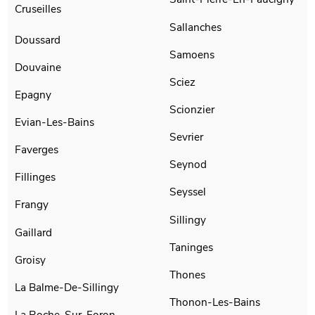
Cruseilles
Sallanches
Doussard
Samoens
Douvaine
Sciez
Epagny
Scionzier
Evian-Les-Bains
Sevrier
Faverges
Seynod
Fillinges
Seyssel
Frangy
Sillingy
Gaillard
Taninges
Groisy
Thones
La Balme-De-Sillingy
Thonon-Les-Bains
La Roche-Sur-Foron