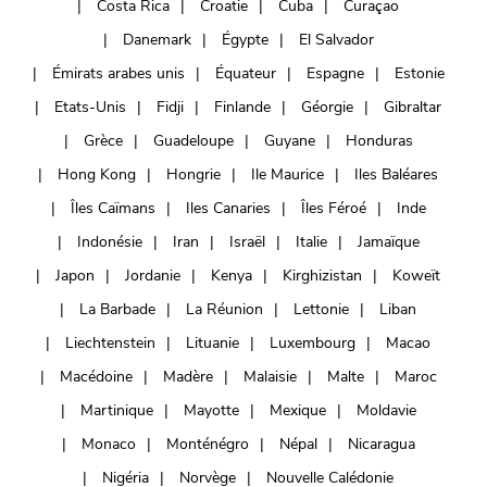
Costa Rica
Croatie
Cuba
Curaçao
Danemark
Égypte
El Salvador
Émirats arabes unis
Équateur
Espagne
Estonie
Etats-Unis
Fidji
Finlande
Géorgie
Gibraltar
Grèce
Guadeloupe
Guyane
Honduras
Hong Kong
Hongrie
Ile Maurice
Iles Baléares
Îles Caïmans
Iles Canaries
Îles Féroé
Inde
Indonésie
Iran
Israël
Italie
Jamaïque
Japon
Jordanie
Kenya
Kirghizistan
Koweït
La Barbade
La Réunion
Lettonie
Liban
Liechtenstein
Lituanie
Luxembourg
Macao
Macédoine
Madère
Malaisie
Malte
Maroc
Martinique
Mayotte
Mexique
Moldavie
Monaco
Monténégro
Népal
Nicaragua
Nigéria
Norvège
Nouvelle Calédonie