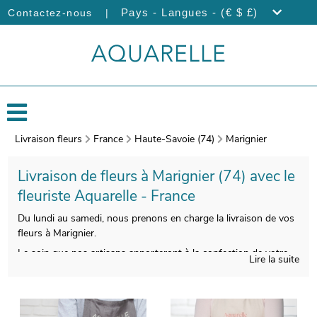
|
Pays - Langues - (€ $ £)
Contactez-nous
Livraison fleurs
France
Haute-Savoie (74)
Marignier
Livraison de fleurs à Marignier (74) avec le
fleuriste Aquarelle - France
Du lundi au samedi, nous prenons en charge la livraison de vos
fleurs à Marignier.
Le soin que nos artisans apporteront à la confection de votre
Lire la suite
bouquet vous permettra de profiter d’une composition florale
qui soit esthétique et qualitative à la fois. Àprès sa création,
votre bouquet sera placé dans un vase de protection. Àvant de
l’expédier, une photo du produit fini sera prise. Ensuite, nous