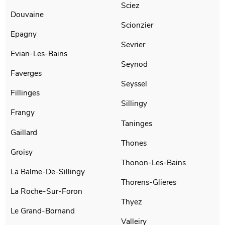
Sciez
Douvaine
Scionzier
Epagny
Sevrier
Evian-Les-Bains
Seynod
Faverges
Seyssel
Fillinges
Sillingy
Frangy
Taninges
Gaillard
Thones
Groisy
Thonon-Les-Bains
La Balme-De-Sillingy
Thorens-Glieres
La Roche-Sur-Foron
Thyez
Le Grand-Bornand
Valleiry