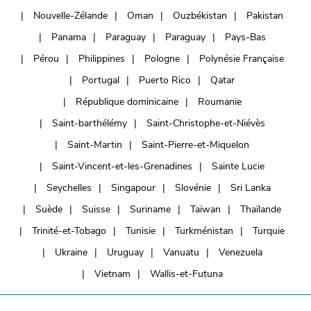
Nouvelle-Zélande
Oman
Ouzbékistan
Pakistan
Panama
Paraguay
Paraguay
Pays-Bas
Pérou
Philippines
Pologne
Polynésie Française
Portugal
Puerto Rico
Qatar
République dominicaine
Roumanie
Saint-barthélémy
Saint-Christophe-et-Niévès
Saint-Martin
Saint-Pierre-et-Miquelon
Saint-Vincent-et-les-Grenadines
Sainte Lucie
Seychelles
Singapour
Slovénie
Sri Lanka
Suède
Suisse
Suriname
Taïwan
Thaïlande
Trinité-et-Tobago
Tunisie
Turkménistan
Turquie
Ukraine
Uruguay
Vanuatu
Venezuela
Vietnam
Wallis-et-Futuna