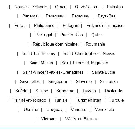
Nouvelle-Zélande
Oman
Ouzbékistan
Pakistan
Panama
Paraguay
Paraguay
Pays-Bas
Pérou
Philippines
Pologne
Polynésie Française
Portugal
Puerto Rico
Qatar
République dominicaine
Roumanie
Saint-barthélémy
Saint-Christophe-et-Niévès
Saint-Martin
Saint-Pierre-et-Miquelon
Saint-Vincent-et-les-Grenadines
Sainte Lucie
Seychelles
Singapour
Slovénie
Sri Lanka
Suède
Suisse
Suriname
Taïwan
Thaïlande
Trinité-et-Tobago
Tunisie
Turkménistan
Turquie
Ukraine
Uruguay
Vanuatu
Venezuela
Vietnam
Wallis-et-Futuna