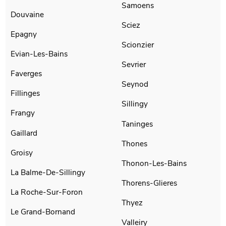
Samoens
Douvaine
Sciez
Epagny
Scionzier
Evian-Les-Bains
Sevrier
Faverges
Seynod
Fillinges
Sillingy
Frangy
Taninges
Gaillard
Thones
Groisy
Thonon-Les-Bains
La Balme-De-Sillingy
Thorens-Glieres
La Roche-Sur-Foron
Thyez
Le Grand-Bornand
Valleiry