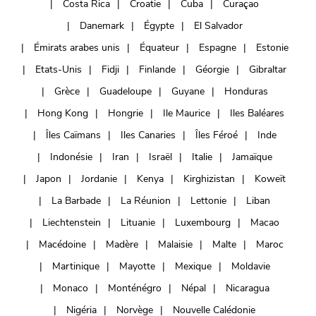
Costa Rica
Croatie
Cuba
Curaçao
Danemark
Égypte
El Salvador
Émirats arabes unis
Équateur
Espagne
Estonie
Etats-Unis
Fidji
Finlande
Géorgie
Gibraltar
Grèce
Guadeloupe
Guyane
Honduras
Hong Kong
Hongrie
Ile Maurice
Iles Baléares
Îles Caïmans
Iles Canaries
Îles Féroé
Inde
Indonésie
Iran
Israël
Italie
Jamaïque
Japon
Jordanie
Kenya
Kirghizistan
Koweït
La Barbade
La Réunion
Lettonie
Liban
Liechtenstein
Lituanie
Luxembourg
Macao
Macédoine
Madère
Malaisie
Malte
Maroc
Martinique
Mayotte
Mexique
Moldavie
Monaco
Monténégro
Népal
Nicaragua
Nigéria
Norvège
Nouvelle Calédonie