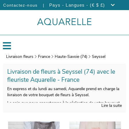
|
Pays - Langues - (€ $ £)
Contactez-nous
Livraison fleurs
France
Haute-Savoie (74)
Seyssel
Livraison de fleurs à Seyssel (74) avec le
fleuriste Aquarelle - France
En express et du lundi au samedi, Aquarelle prend en charge la
livraison de votre bouquet de fleurs à Seyssel.
Le soin que nous apporterons à la réalisation de votre bouquet
Lire la suite
vous donnera l’opportunité de disposer d’une composition
florale belle à regarder et de bonne qualité. À l’issue de sa
réalisation, une photographie de votre composition florale sera
prise. Puis, nous vous enverrons cette photo sur votre boîte