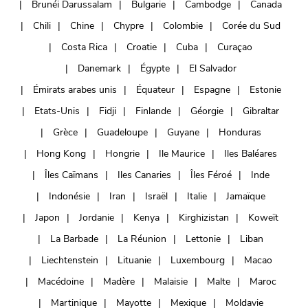
Brunéi Darussalam
Bulgarie
Cambodge
Canada
Chili
Chine
Chypre
Colombie
Corée du Sud
Costa Rica
Croatie
Cuba
Curaçao
Danemark
Égypte
El Salvador
Émirats arabes unis
Équateur
Espagne
Estonie
Etats-Unis
Fidji
Finlande
Géorgie
Gibraltar
Grèce
Guadeloupe
Guyane
Honduras
Hong Kong
Hongrie
Ile Maurice
Iles Baléares
Îles Caïmans
Iles Canaries
Îles Féroé
Inde
Indonésie
Iran
Israël
Italie
Jamaïque
Japon
Jordanie
Kenya
Kirghizistan
Koweït
La Barbade
La Réunion
Lettonie
Liban
Liechtenstein
Lituanie
Luxembourg
Macao
Macédoine
Madère
Malaisie
Malte
Maroc
Martinique
Mayotte
Mexique
Moldavie