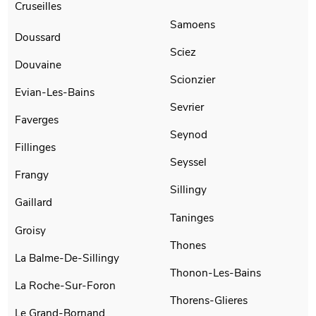
Cruseilles
Samoens
Doussard
Sciez
Douvaine
Scionzier
Evian-Les-Bains
Sevrier
Faverges
Seynod
Fillinges
Seyssel
Frangy
Sillingy
Gaillard
Taninges
Groisy
Thones
La Balme-De-Sillingy
Thonon-Les-Bains
La Roche-Sur-Foron
Thorens-Glieres
Le Grand-Bornand