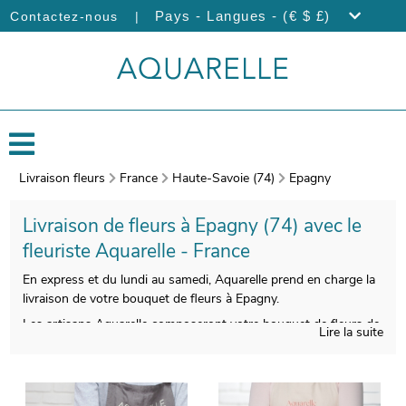
|
Pays - Langues - (€ $ £)
Contactez-nous
Livraison fleurs
France
Haute-Savoie (74)
Epagny
Livraison de fleurs à Epagny (74) avec le
fleuriste Aquarelle - France
En express et du lundi au samedi, Aquarelle prend en charge la
livraison de votre bouquet de fleurs à Epagny.
Les artisans Aquarelle composeront votre bouquet de fleurs de
Lire la suite
saison avec soin et savoir-faire. Àprès sa confection, une
photographie de votre composition florale sera prise. Puis, nous
vous ferons parvenir cette photographie par e-mail, avant de
faire livrer votre composition florale, à votre destinataire, à