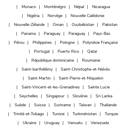
Monaco
Monténégro
Népal
Nicaragua
Nigéria
Norvège
Nouvelle Calédonie
Nouvelle-Zélande
Oman
Ouzbékistan
Pakistan
Panama
Paraguay
Paraguay
Pays-Bas
Pérou
Philippines
Pologne
Polynésie Française
Portugal
Puerto Rico
Qatar
République dominicaine
Roumanie
Saint-barthélémy
Saint-Christophe-et-Niévès
Saint-Martin
Saint-Pierre-et-Miquelon
Saint-Vincent-et-les-Grenadines
Sainte Lucie
Seychelles
Singapour
Slovénie
Sri Lanka
Suède
Suisse
Suriname
Taïwan
Thaïlande
Trinité-et-Tobago
Tunisie
Turkménistan
Turquie
Ukraine
Uruguay
Vanuatu
Venezuela