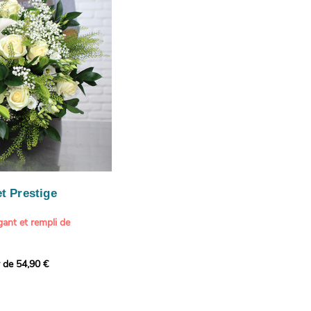
ition estivale et
our marquer une attention
r son anniversaire
e.
n spéciale
ateur d'art et de peinture
phère méditerranéenne et
és (les couleurs peuvent
rieur.
tête, au charme intemporel
Vue de Saint-Tropez,
ois de pins
, 1888
paintings / Alamy Stock
aire
ache
 florale à une maison de
t Prestige
oré.
ant et rempli de
r de 54,90 €
douceur avec ce bouquet
 lumineuses. Nos artisans
é une composition pour un
rand bouquet de fleurs