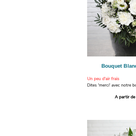
Bouquet Blanc
Un peu d'air frais
Dites 'merci' avec notre 
printanier ! Composé de lis
A partir de
de limonium blanc, ce bou
élégance raffinée et une f
apporteront un sourire à 
recevront. Les lisianthus 
gratitude et la reconnaissa
symbolisent l'amour et l'a