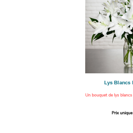
le limonium blanc ajoute u
légère.
Lys Blancs
Un bouquet de lys blancs
Offrez un bouquet d’excep
Prix unique
élégante composition de l
Aquarelle.
Réputés pour leur parfum 
naturelle, les lys apporte