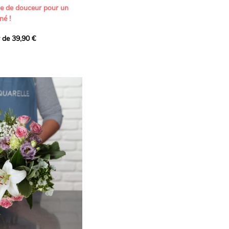
ne de douceur pour un
né !
r de 39,90 €
icat et généreux, imaginé
istes pour transmettre vos
s.
lanches apportent à cette
e pureté et de
 les giroflées dévoilent
ne allure naturellement
, léger et aérien, vient
 de douceur, pendant que
t une note d’élégance et de
rmonie florale.
ectionnée avec soin pour
lumineux, plein de
se. Avec son bel équilibre
et parfum, cette création
 célébrer les plus beaux
râce et émotion.