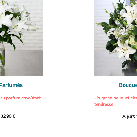
ne touche délicate et
constituent une compos
À offrir pour :
généreuse, parfaite p
- Gâter un proche pou
particulière à un proch
- Célébrer une occasio
- Faire plaisir à un am
Il contient :
- Exprimer une atmos
- Des hortensias color
colorée dans votre inté
varier selon l’arrivage)
- Des fleurs à grosse 
Tableau :
Paul Signac,
coucher de soleil au b
À offrir pour :
Crédits photo :
classic
- Célébrer un annivers
Photo
- Remercier avec pan
- Apporter une touche
vacances
 Parfumés
Bouque
- Offrir un cadeau col
 au parfum envoûtant
Un grand bouquet élég
tendresse !
tion avec cette
 32,90 €
A parti
ys blancs signée
Offrez un instant de 
aux teintes tendres et
intense et leur grâce
fleuristes ont imagin
nt une touche de
effet grandiose. Un g