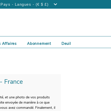
Pays - Langues - (€ $ £)
 Affaires
Abonnement
Deuil
 - France
eté, et une photo de vos produits
uite envoyée de manière à ce que
e vous avez commandé. Finalement, il