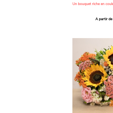
Un bouquet riche en coule
Ce bouquet Arlequin fait l
A partir de
vives pour un effet vitami
assortiment de roses mult
soigneusement sélectionné
célébrer les petits et gra
Retrouvez les variétés 'Aq
'Tropical Amazone' et 'Wi
pour leur tenue en vase, l
incroyables et le parfait
leurs boutons.
Une explosion de couleur
roses fraîches !
Il contient :
- Un mélange harmonieux 
rouges, jaunes et orange
- Quelques feuillages pou
À offrir pour :