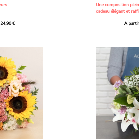
urs !
Une composition plei
cadeau élégant et raffi
a part belle aux teintes
 24,90 €
A parti
né garanti. Un
Offrez un bouquet dél
icolores aux variétés
par nos artisans fleur
es, parfait pour
plus tendres attention
nds bonheurs.
Les roses branchues b
ua', 'Red Calypso',
création une touche d
ld Calypso', connues
romantisme, tandis que
eurs teintes
un parfum délicat et u
 épanouissement de
poétique. Le gypsophile
envelopper l’ensemble
s dans un bouquet de
les lisianthus ajouten
raffinement à cette ha
Chaque tige a été sél
de roses roses,
composer un bouquet 
charme et de délicates
r structurer
entre volume, finesse 
florale est idéale pour
moments de vie avec g