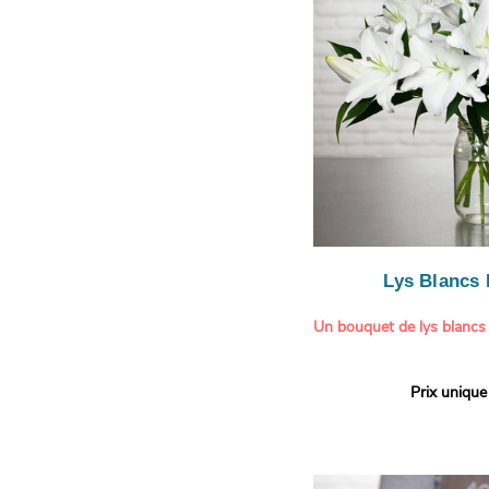
légère.
Lys Blancs
Un bouquet de lys blancs
Offrez un bouquet d’excep
Prix unique
élégante composition de l
Aquarelle.
Réputés pour leur parfum 
naturelle, les lys apporte
pureté et de raffinement à