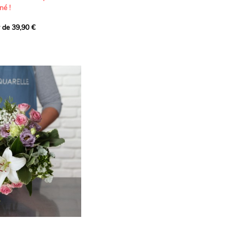
né !
r de 39,90 €
icat et généreux, imaginé
istes pour transmettre vos
s.
lanches apportent à cette
e pureté et de
 les giroflées dévoilent
ne allure naturellement
, léger et aérien, vient
 de douceur, pendant que
t une note d’élégance et de
rmonie florale.
ectionnée avec soin pour
lumineux, plein de
se. Avec son bel équilibre
et parfum, cette création
 célébrer les plus beaux
râce et émotion.