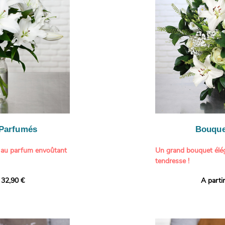
généreuse, parfaite p
- Gâter un proche pou
particulière à un proch
- Célébrer une occasio
- Faire plaisir à un am
Il contient :
- Exprimer une atmos
- Des hortensias color
colorée dans votre inté
varier selon l’arrivage)
- Des fleurs à grosse 
Tableau :
Paul Signac,
coucher de soleil au b
À offrir pour :
Crédits photo :
classic
- Célébrer un annivers
Photo
- Remercier avec pan
- Apporter une touche
vacances
 Parfumés
Bouque
- Offrir un cadeau col
 au parfum envoûtant
Un grand bouquet élég
tendresse !
tion avec cette
 32,90 €
A parti
ys blancs signée
Offrez un instant de 
aux teintes tendres et
intense et leur grâce
fleuristes ont imagin
nt une touche de
effet grandiose. Un g
 tout intérieur. Ce
blanches, symbole de s