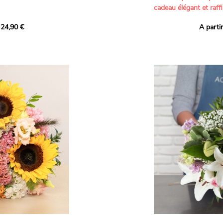
cadeau élégant et raffi
a part belle aux teintes
 24,90 €
A parti
né garanti. Un
Offrez un bouquet dél
icolores aux variétés
par nos artisans fleur
es, parfait pour
plus tendres attention
nds bonheurs.
Les roses branchues b
ua', 'Red Calypso',
création une touche d
ld Calypso', connues
romantisme, tandis que
eurs teintes
un parfum délicat et u
 épanouissement de
poétique. Le gypsophile
envelopper l’ensemble
s dans un bouquet de
les lisianthus ajouten
raffinement à cette ha
Chaque tige a été sél
de roses roses,
composer un bouquet 
charme et de délicates
r structurer
entre volume, finesse 
florale est idéale pour
moments de vie avec g
e joyeux et coloré