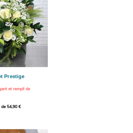
our marquer une attention
r son anniversaire
e.
n spéciale
ateur d'art et de peinture
phère méditerranéenne et
és (les couleurs peuvent
rieur.
tête, au charme intemporel
Vue de Saint-Tropez,
ois de pins
, 1888
paintings / Alamy Stock
aire
ache
 florale à une maison de
t Prestige
oré.
ant et rempli de
r de 54,90 €
douceur avec ce bouquet
 lumineuses. Nos artisans
é une composition pour un
rand bouquet de fleurs
incérité et de délicatesse