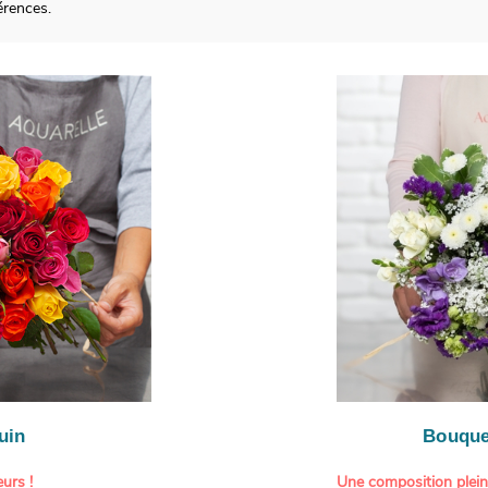
érences.
uin
Bouque
urs !
Une composition plei