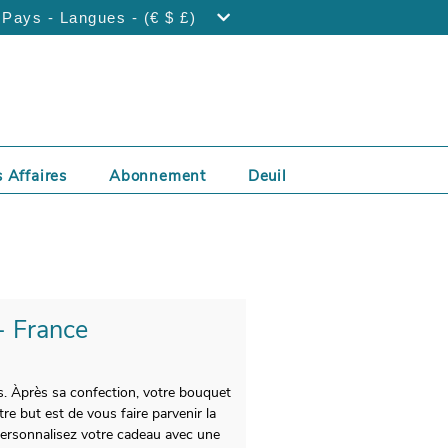
Pays - Langues - (€ $ £)
 Affaires
Abonnement
Deuil
- France
es. Àprès sa confection, votre bouquet
e but est de vous faire parvenir la
 Personnalisez votre cadeau avec une