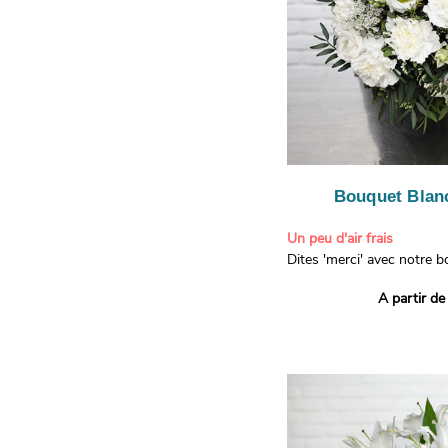
Bouquet Blanc
Un peu d'air frais
Dites 'merci' avec notre 
printanier ! Composé de lis
A partir de
de limonium blanc, ce bou
élégance raffinée et une f
apporteront un sourire à 
recevront. Les lisianthus 
gratitude et la reconnaissa
symbolisent l'amour et l'a
le limonium blanc ajoute u