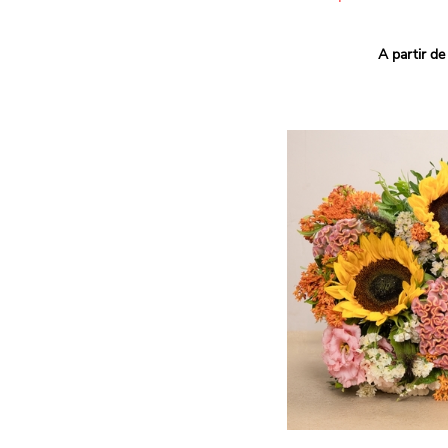
Ce bouquet Arlequin fait l
A partir de
vives pour un effet vitami
assortiment de roses mult
soigneusement sélectionné
célébrer les petits et gra
Retrouvez les variétés 'Aq
'Tropical Amazone' et 'Wi
pour leur tenue en vase, l
incroyables et le parfait
leurs boutons.
Une explosion de couleur
roses fraîches !
Il contient :
- Un mélange harmonieux 
rouges, jaunes et orange
- Quelques feuillages pou
À offrir pour :
- Souhaiter un anniversair