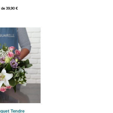
r de 39,90 €
icat et généreux, imaginé
istes pour transmettre vos
s.
lanches apportent à cette
e pureté et de
 les giroflées dévoilent
ne allure naturellement
, léger et aérien, vient
 de douceur, pendant que
t une note d’élégance et de
rmonie florale.
ectionnée avec soin pour
lumineux, plein de
se. Avec son bel équilibre
et parfum, cette création
 célébrer les plus beaux
râce et émotion.
uquet Tendre