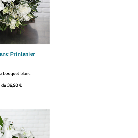
anc Printanier
re bouquet blanc
 lisianthus, d'oeillets et
r de 36,90 €
 bouquet offre une
e fraîcheur printanière qui
 à tous ceux qui le
hus représentent la
issance, les oeillets
 l'admiration, tandis que
te une touche délicate et