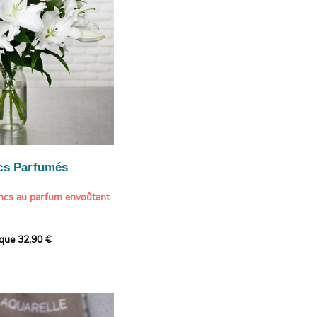
cs Parfumés
ancs au parfum envoûtant
xception avec cette
ique 32,90 €
de lys blancs signée
fum intense et leur grâce
ortent une touche de
t à tout intérieur. Ce
it autant par sa beauté