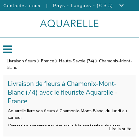
|
Pays - Langues - (€ $ £)
Contactez-nous
Livraison fleurs
France
Haute-Savoie (74)
Chamonix-Mont-
Blanc
Livraison de fleurs à Chamonix-Mont-
Blanc (74) avec le fleuriste Aquarelle -
France
Aquarelle livre vos fleurs à Chamonix-Mont-Blanc, du lundi au
samedi.
L’attention apportée par Aquarelle à la confection de votre
Lire la suite
bouquet de fleurs vous donnera la possibilité de disposer d’une