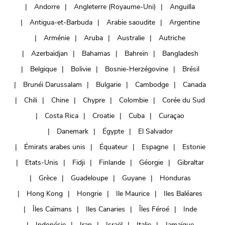
Andorre
Angleterre (Royaume-Uni)
Anguilla
Antigua-et-Barbuda
Arabie saoudite
Argentine
Arménie
Aruba
Australie
Autriche
Azerbaïdjan
Bahamas
Bahreïn
Bangladesh
Belgique
Bolivie
Bosnie-Herzégovine
Brésil
Brunéi Darussalam
Bulgarie
Cambodge
Canada
Chili
Chine
Chypre
Colombie
Corée du Sud
Costa Rica
Croatie
Cuba
Curaçao
Danemark
Égypte
El Salvador
Émirats arabes unis
Équateur
Espagne
Estonie
Etats-Unis
Fidji
Finlande
Géorgie
Gibraltar
Grèce
Guadeloupe
Guyane
Honduras
Hong Kong
Hongrie
Ile Maurice
Iles Baléares
Îles Caïmans
Iles Canaries
Îles Féroé
Inde
Indonésie
Iran
Israël
Italie
Jamaïque