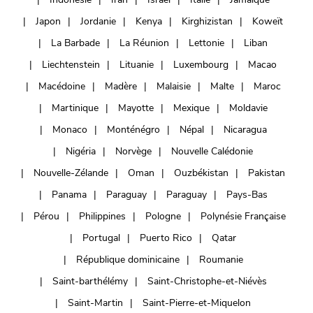
Japon
Jordanie
Kenya
Kirghizistan
Koweït
La Barbade
La Réunion
Lettonie
Liban
Liechtenstein
Lituanie
Luxembourg
Macao
Macédoine
Madère
Malaisie
Malte
Maroc
Martinique
Mayotte
Mexique
Moldavie
Monaco
Monténégro
Népal
Nicaragua
Nigéria
Norvège
Nouvelle Calédonie
Nouvelle-Zélande
Oman
Ouzbékistan
Pakistan
Panama
Paraguay
Paraguay
Pays-Bas
Pérou
Philippines
Pologne
Polynésie Française
Portugal
Puerto Rico
Qatar
République dominicaine
Roumanie
Saint-barthélémy
Saint-Christophe-et-Niévès
Saint-Martin
Saint-Pierre-et-Miquelon