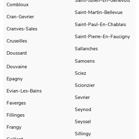
Saint-Julien-En-Genevois
Combloux
Saint-Martin-Bellevue
Cran-Gevrier
Saint-Paul-En-Chablais
Cranves-Sales
Saint-Pierre-En-Faucigny
Cruseilles
Sallanches
Doussard
Samoens
Douvaine
Sciez
Epagny
Scionzier
Evian-Les-Bains
Sevrier
Faverges
Seynod
Fillinges
Seyssel
Frangy
Sillingy