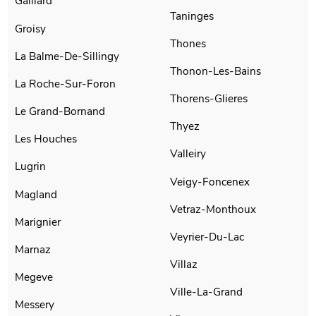
Gaillard
Taninges
Groisy
Thones
La Balme-De-Sillingy
Thonon-Les-Bains
La Roche-Sur-Foron
Thorens-Glieres
Le Grand-Bornand
Thyez
Les Houches
Valleiry
Lugrin
Veigy-Foncenex
Magland
Vetraz-Monthoux
Marignier
Veyrier-Du-Lac
Marnaz
Villaz
Megeve
Ville-La-Grand
Messery