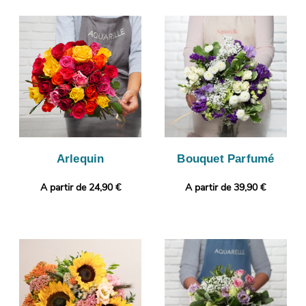
composition florale belle à regarder et de bonne qualité. À
l’issue de sa conception, nous photographierons votre bouquet.
Puis, nous vous enverrons cette photo par mail, avant de gérer
la livraison de votre composition florale, à la personne
concernée, à Chamonix-Mont-Blanc. Notre petit plus ? Il vous
sera possible de glisser un message ou une photo, pour un
cadeau encore plus personnalisé.
Arlequin
Bouquet Parfumé
A partir de 24,90 €
A partir de 39,90 €