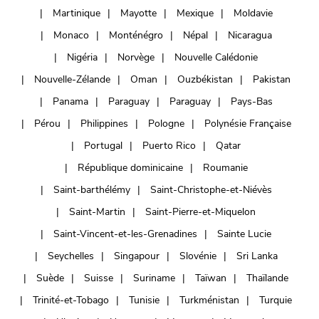
Martinique
Mayotte
Mexique
Moldavie
Monaco
Monténégro
Népal
Nicaragua
Nigéria
Norvège
Nouvelle Calédonie
Nouvelle-Zélande
Oman
Ouzbékistan
Pakistan
Panama
Paraguay
Paraguay
Pays-Bas
Pérou
Philippines
Pologne
Polynésie Française
Portugal
Puerto Rico
Qatar
République dominicaine
Roumanie
Saint-barthélémy
Saint-Christophe-et-Niévès
Saint-Martin
Saint-Pierre-et-Miquelon
Saint-Vincent-et-les-Grenadines
Sainte Lucie
Seychelles
Singapour
Slovénie
Sri Lanka
Suède
Suisse
Suriname
Taïwan
Thaïlande
Trinité-et-Tobago
Tunisie
Turkménistan
Turquie