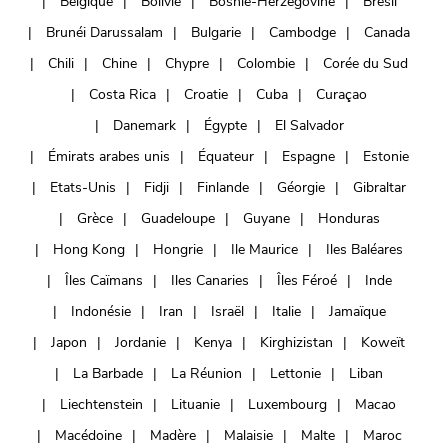
Belgique
Bolivie
Bosnie-Herzégovine
Brésil
Brunéi Darussalam
Bulgarie
Cambodge
Canada
Chili
Chine
Chypre
Colombie
Corée du Sud
Costa Rica
Croatie
Cuba
Curaçao
Danemark
Égypte
El Salvador
Émirats arabes unis
Équateur
Espagne
Estonie
Etats-Unis
Fidji
Finlande
Géorgie
Gibraltar
Grèce
Guadeloupe
Guyane
Honduras
Hong Kong
Hongrie
Ile Maurice
Iles Baléares
Îles Caïmans
Iles Canaries
Îles Féroé
Inde
Indonésie
Iran
Israël
Italie
Jamaïque
Japon
Jordanie
Kenya
Kirghizistan
Koweït
La Barbade
La Réunion
Lettonie
Liban
Liechtenstein
Lituanie
Luxembourg
Macao
Macédoine
Madère
Malaisie
Malte
Maroc