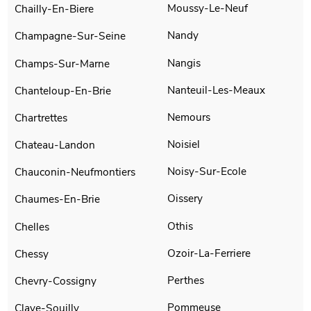
Moussy-Le-Neuf
Chailly-En-Biere
Nandy
Champagne-Sur-Seine
Nangis
Champs-Sur-Marne
Nanteuil-Les-Meaux
Chanteloup-En-Brie
Nemours
Chartrettes
Noisiel
Chateau-Landon
Noisy-Sur-Ecole
Chauconin-Neufmontiers
Oissery
Chaumes-En-Brie
Othis
Chelles
Ozoir-La-Ferriere
Chessy
Perthes
Chevry-Cossigny
Pommeuse
Claye-Souilly