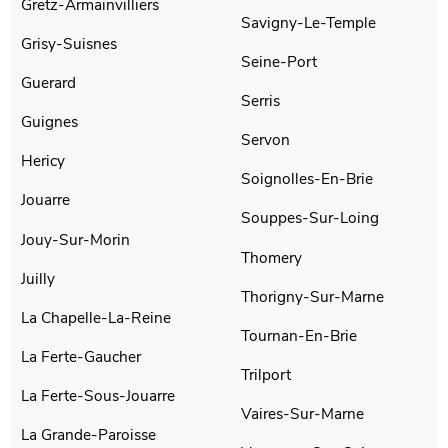
Gretz-Armainvilliers
Savigny-Le-Temple
Grisy-Suisnes
Seine-Port
Guerard
Serris
Guignes
Servon
Hericy
Soignolles-En-Brie
Jouarre
Souppes-Sur-Loing
Jouy-Sur-Morin
Thomery
Juilly
Thorigny-Sur-Marne
La Chapelle-La-Reine
Tournan-En-Brie
La Ferte-Gaucher
Trilport
La Ferte-Sous-Jouarre
Vaires-Sur-Marne
La Grande-Paroisse