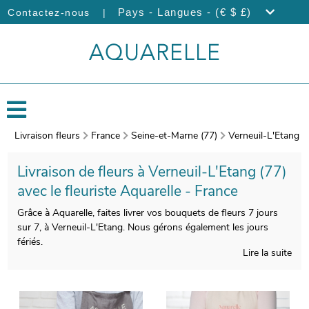
|
Pays - Langues - (€ $ £)
Contactez-nous
Livraison fleurs
France
Seine-et-Marne (77)
Verneuil-L'Etang
Livraison de fleurs à Verneuil-L'Etang (77)
avec le fleuriste Aquarelle - France
Grâce à Aquarelle, faites livrer vos bouquets de fleurs 7 jours
sur 7, à Verneuil-L'Etang. Nous gérons également les jours
fériés.
Lire la suite
Les artisans Aquarelle composeront avec un soin tout
particulier votre bouquet de fleurs. Nous prendrons une
photographie de votre bouquet après sa composition. Vous
pourrez recevoir ensuite cette photo de manière à ce que vous