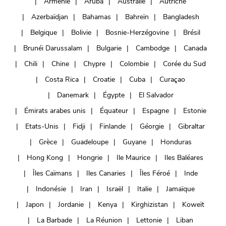
Arménie
Aruba
Australie
Autriche
Azerbaïdjan
Bahamas
Bahreïn
Bangladesh
Belgique
Bolivie
Bosnie-Herzégovine
Brésil
Brunéi Darussalam
Bulgarie
Cambodge
Canada
Chili
Chine
Chypre
Colombie
Corée du Sud
Costa Rica
Croatie
Cuba
Curaçao
Danemark
Égypte
El Salvador
Émirats arabes unis
Équateur
Espagne
Estonie
Etats-Unis
Fidji
Finlande
Géorgie
Gibraltar
Grèce
Guadeloupe
Guyane
Honduras
Hong Kong
Hongrie
Ile Maurice
Iles Baléares
Îles Caïmans
Iles Canaries
Îles Féroé
Inde
Indonésie
Iran
Israël
Italie
Jamaïque
Japon
Jordanie
Kenya
Kirghizistan
Koweït
La Barbade
La Réunion
Lettonie
Liban