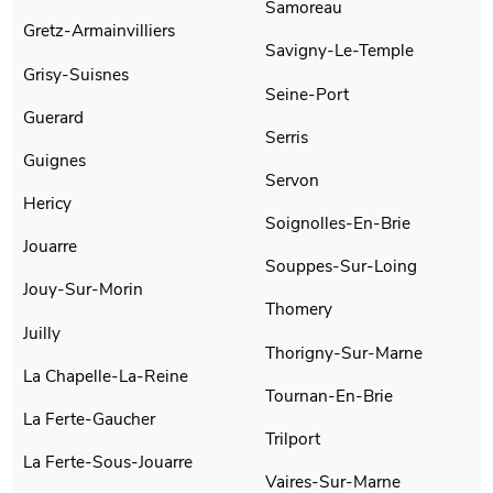
Samoreau
Gretz-Armainvilliers
Savigny-Le-Temple
Grisy-Suisnes
Seine-Port
Guerard
Serris
Guignes
Servon
Hericy
Soignolles-En-Brie
Jouarre
Souppes-Sur-Loing
Jouy-Sur-Morin
Thomery
Juilly
Thorigny-Sur-Marne
La Chapelle-La-Reine
Tournan-En-Brie
La Ferte-Gaucher
Trilport
La Ferte-Sous-Jouarre
Vaires-Sur-Marne