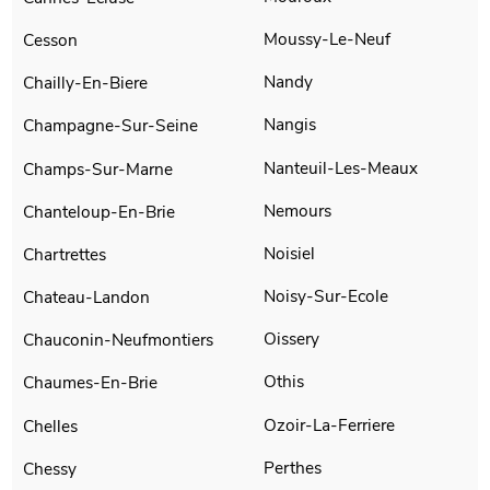
Moussy-Le-Neuf
Cesson
Nandy
Chailly-En-Biere
Nangis
Champagne-Sur-Seine
Nanteuil-Les-Meaux
Champs-Sur-Marne
Nemours
Chanteloup-En-Brie
Noisiel
Chartrettes
Noisy-Sur-Ecole
Chateau-Landon
Oissery
Chauconin-Neufmontiers
Othis
Chaumes-En-Brie
Ozoir-La-Ferriere
Chelles
Perthes
Chessy