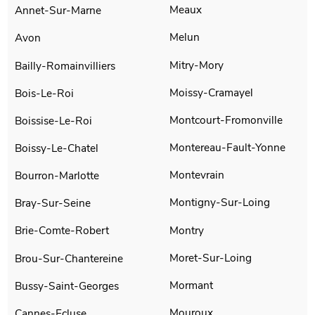
Meaux
Annet-Sur-Marne
Melun
Avon
Mitry-Mory
Bailly-Romainvilliers
Moissy-Cramayel
Bois-Le-Roi
Montcourt-Fromonville
Boissise-Le-Roi
Montereau-Fault-Yonne
Boissy-Le-Chatel
Montevrain
Bourron-Marlotte
Montigny-Sur-Loing
Bray-Sur-Seine
Montry
Brie-Comte-Robert
Moret-Sur-Loing
Brou-Sur-Chantereine
Mormant
Bussy-Saint-Georges
Mouroux
Cannes-Ecluse