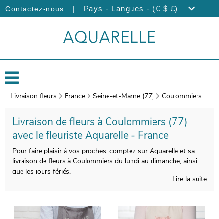
|
Pays - Langues - (€ $ £)
Contactez-nous
Livraison fleurs
France
Seine-et-Marne (77)
Coulommiers
Livraison de fleurs à Coulommiers (77)
avec le fleuriste Aquarelle - France
Pour faire plaisir à vos proches, comptez sur Aquarelle et sa
livraison de fleurs à Coulommiers du lundi au dimanche, ainsi
que les jours fériés.
Lire la suite
La manufacture d’Aquarelle composera votre bouquet de fleurs
avec soin et savoir-faire. Votre bouquet sera ensuite emballé, et
une photo de votre commande sera prise, une fois le bouquet
inséré dans un contenant approprié. Par la suite, l’envoi au