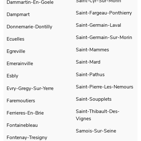
Saint-Cyr-Sur-Morin
Dammartin-En-Goele
Saint-Fargeau-Ponthierry
Dampmart
Saint-Germain-Laval
Donnemarie-Dontilly
Saint-Germain-Sur-Morin
Ecuelles
Saint-Mammes
Egreville
Saint-Mard
Emerainville
Saint-Pathus
Esbly
Saint-Pierre-Les-Nemours
Evry-Gregy-Sur-Yerre
Saint-Soupplets
Faremoutiers
Saint-Thibault-Des-
Ferrieres-En-Brie
Vignes
Fontainebleau
Samois-Sur-Seine
Fontenay-Tresigny