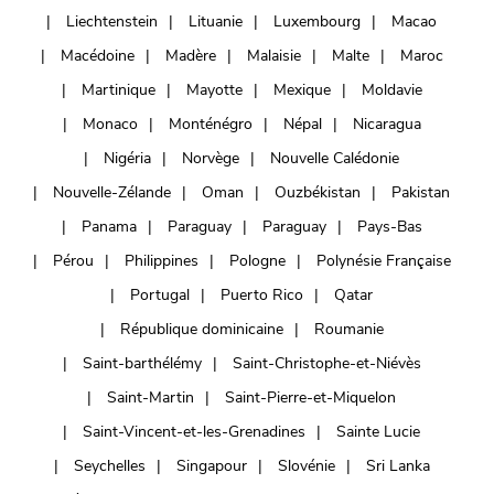
Liechtenstein
Lituanie
Luxembourg
Macao
Macédoine
Madère
Malaisie
Malte
Maroc
Martinique
Mayotte
Mexique
Moldavie
Monaco
Monténégro
Népal
Nicaragua
Nigéria
Norvège
Nouvelle Calédonie
Nouvelle-Zélande
Oman
Ouzbékistan
Pakistan
Panama
Paraguay
Paraguay
Pays-Bas
Pérou
Philippines
Pologne
Polynésie Française
Portugal
Puerto Rico
Qatar
République dominicaine
Roumanie
Saint-barthélémy
Saint-Christophe-et-Niévès
Saint-Martin
Saint-Pierre-et-Miquelon
Saint-Vincent-et-les-Grenadines
Sainte Lucie
Seychelles
Singapour
Slovénie
Sri Lanka