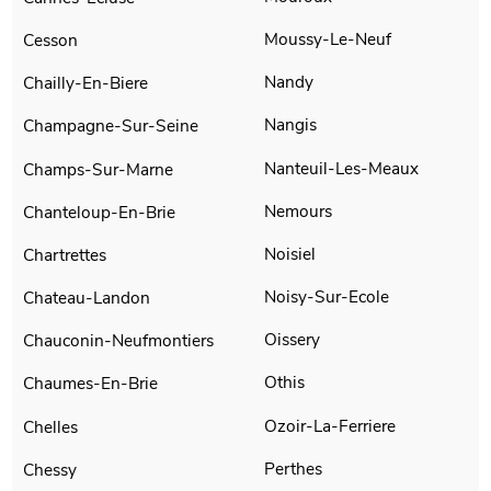
Moussy-Le-Neuf
Cesson
Nandy
Chailly-En-Biere
Nangis
Champagne-Sur-Seine
Nanteuil-Les-Meaux
Champs-Sur-Marne
Nemours
Chanteloup-En-Brie
Noisiel
Chartrettes
Noisy-Sur-Ecole
Chateau-Landon
Oissery
Chauconin-Neufmontiers
Othis
Chaumes-En-Brie
Ozoir-La-Ferriere
Chelles
Perthes
Chessy