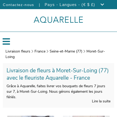
|
Pays - Langues - (€ $ £)
Contactez-nous
Livraison fleurs
France
Seine-et-Marne (77)
Moret-Sur-
Loing
Livraison de fleurs à Moret-Sur-Loing (77)
avec le fleuriste Aquarelle - France
Grâce à Aquarelle, faites livrer vos bouquets de fleurs 7 jours
sur 7, à Moret-Sur-Loing. Nous gérons également les jours
fériés.
Lire la suite
Les fleuristes Aquarelle confectionneront avec beaucoup de
soin votre bouquet de fleurs. Une photo de votre composition
florale sera prise au moment de le glisser dans un vase dédié à