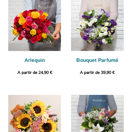
son transport. Notre objectif est de vous envoyer la image de
manière à ce que vous puissiez vous assurer que le bouquet de
fleurs qui sera reçu par le destinataire sera identique à celui que
vous avez sélectionné. C’est alors qu’aura lieu sa livraison à
Moret-Sur-Loing. Personnalisez votre cadeau en joignant selon
vos envies un message personnalisé, ou une photo imprimée.
Arlequin
Bouquet Parfumé
A partir de 24,90 €
A partir de 39,90 €