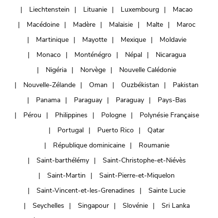
Liechtenstein
Lituanie
Luxembourg
Macao
Macédoine
Madère
Malaisie
Malte
Maroc
Martinique
Mayotte
Mexique
Moldavie
Monaco
Monténégro
Népal
Nicaragua
Nigéria
Norvège
Nouvelle Calédonie
Nouvelle-Zélande
Oman
Ouzbékistan
Pakistan
Panama
Paraguay
Paraguay
Pays-Bas
Pérou
Philippines
Pologne
Polynésie Française
Portugal
Puerto Rico
Qatar
République dominicaine
Roumanie
Saint-barthélémy
Saint-Christophe-et-Niévès
Saint-Martin
Saint-Pierre-et-Miquelon
Saint-Vincent-et-les-Grenadines
Sainte Lucie
Seychelles
Singapour
Slovénie
Sri Lanka