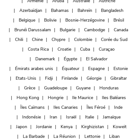
Arménie
Aruba
Australie
Autriche
Azerbaïdjan
Bahamas
Bahreïn
Bangladesh
Belgique
Bolivie
Bosnie-Herzégovine
Brésil
Brunéi Darussalam
Bulgarie
Cambodge
Canada
Chili
Chine
Chypre
Colombie
Corée du Sud
Costa Rica
Croatie
Cuba
Curaçao
Danemark
Égypte
El Salvador
Émirats arabes unis
Équateur
Espagne
Estonie
Etats-Unis
Fidji
Finlande
Géorgie
Gibraltar
Grèce
Guadeloupe
Guyane
Honduras
Hong Kong
Hongrie
Ile Maurice
Iles Baléares
Îles Caïmans
Iles Canaries
Îles Féroé
Inde
Indonésie
Iran
Israël
Italie
Jamaïque
Japon
Jordanie
Kenya
Kirghizistan
Koweït
La Barbade
La Réunion
Lettonie
Liban