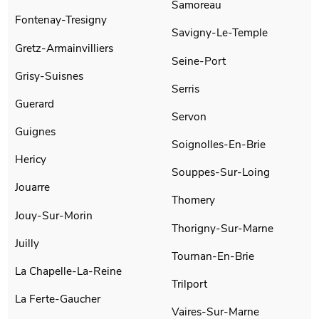
Samoreau
Fontenay-Tresigny
Savigny-Le-Temple
Gretz-Armainvilliers
Seine-Port
Grisy-Suisnes
Serris
Guerard
Servon
Guignes
Soignolles-En-Brie
Hericy
Souppes-Sur-Loing
Jouarre
Thomery
Jouy-Sur-Morin
Thorigny-Sur-Marne
Juilly
Tournan-En-Brie
La Chapelle-La-Reine
Trilport
La Ferte-Gaucher
Vaires-Sur-Marne