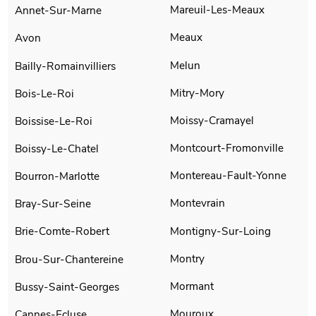
Mareuil-Les-Meaux
Annet-Sur-Marne
Meaux
Avon
Melun
Bailly-Romainvilliers
Mitry-Mory
Bois-Le-Roi
Moissy-Cramayel
Boissise-Le-Roi
Montcourt-Fromonville
Boissy-Le-Chatel
Montereau-Fault-Yonne
Bourron-Marlotte
Montevrain
Bray-Sur-Seine
Montigny-Sur-Loing
Brie-Comte-Robert
Montry
Brou-Sur-Chantereine
Mormant
Bussy-Saint-Georges
Mouroux
Cannes-Ecluse