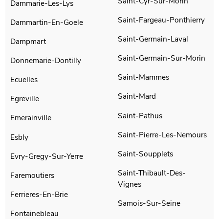
Saint-Cyr-Sur-Morin
Dammarie-Les-Lys
Saint-Fargeau-Ponthierry
Dammartin-En-Goele
Saint-Germain-Laval
Dampmart
Saint-Germain-Sur-Morin
Donnemarie-Dontilly
Saint-Mammes
Ecuelles
Saint-Mard
Egreville
Saint-Pathus
Emerainville
Saint-Pierre-Les-Nemours
Esbly
Saint-Soupplets
Evry-Gregy-Sur-Yerre
Saint-Thibault-Des-
Faremoutiers
Vignes
Ferrieres-En-Brie
Samois-Sur-Seine
Fontainebleau