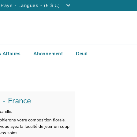
Pays - Langues - (€ $ £)
 Affaires
Abonnement
Deuil
e - France
arelle.
hierons votre composition florale.
vous ayez la faculté de jeter un coup
vos soins.