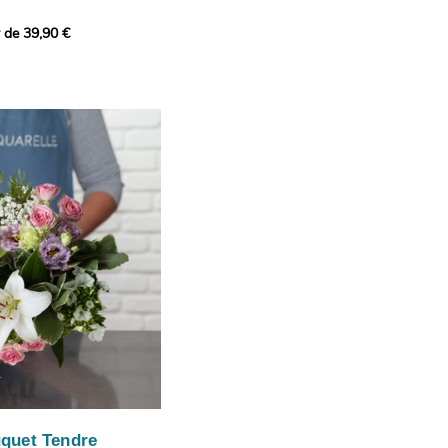
r de 39,90 €
icat et généreux, imaginé
istes pour transmettre vos
s.
lanches apportent à cette
e pureté et de
 les giroflées dévoilent
ne allure naturellement
, léger et aérien, vient
 de douceur, pendant que
t une note d’élégance et de
rmonie florale.
ectionnée avec soin pour
lumineux, plein de
se. Avec son bel équilibre
et parfum, cette création
 célébrer les plus beaux
râce et émotion.
uquet Tendre