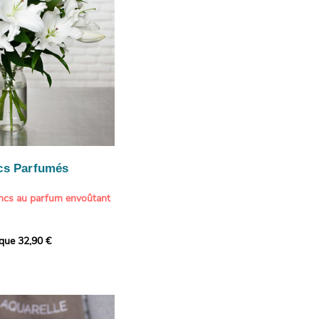
cs Parfumés
ancs au parfum envoûtant
xception avec cette
ique 32,90 €
de lys blancs signée
fum intense et leur grâce
ortent une touche de
t à tout intérieur. Ce
it autant par sa beauté