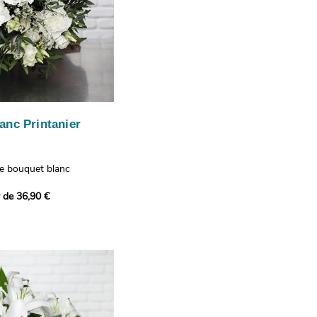
anc Printanier
re bouquet blanc
 lisianthus, d'oeillets et
r de 36,90 €
 bouquet offre une
e fraîcheur printanière qui
 à tous ceux qui le
hus représentent la
issance, les oeillets
 l'admiration, tandis que
te une touche délicate et