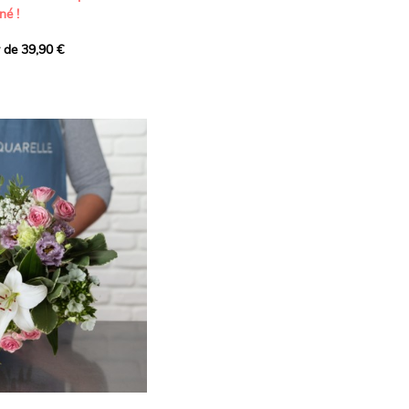
né !
r de 39,90 €
icat et généreux, imaginé
istes pour transmettre vos
s.
lanches apportent à cette
e pureté et de
 les giroflées dévoilent
ne allure naturellement
, léger et aérien, vient
 de douceur, pendant que
t une note d’élégance et de
rmonie florale.
ectionnée avec soin pour
lumineux, plein de
se. Avec son bel équilibre
et parfum, cette création
 célébrer les plus beaux
râce et émotion.