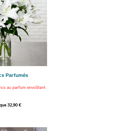
cs Parfumés
ancs au parfum envoûtant
xception avec cette
ique 32,90 €
de lys blancs signée
fum intense et leur grâce
ortent une touche de
t à tout intérieur. Ce