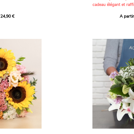
cadeau élégant et raffi
a part belle aux teintes
 24,90 €
A parti
né garanti. Un
Offrez un bouquet dél
icolores aux variétés
par nos artisans fleur
es, parfait pour
plus tendres attention
nds bonheurs.
Les roses branchues b
ua', 'Red Calypso',
création une touche d
ld Calypso', connues
romantisme, tandis que
eurs teintes
un parfum délicat et u
 épanouissement de
poétique. Le gypsophile
envelopper l’ensemble
s dans un bouquet de
les lisianthus ajouten
raffinement à cette ha
Chaque tige a été sél
de roses roses,
composer un bouquet 
charme et de délicates
r structurer
entre volume, finesse 
florale est idéale pour
moments de vie avec g
e joyeux et coloré