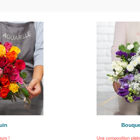
uin
Bouque
urs !
Une composition plei