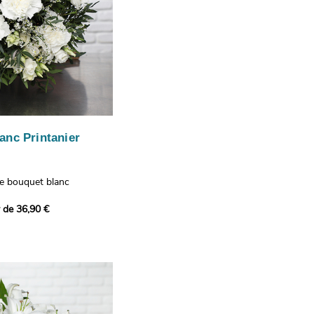
anc Printanier
re bouquet blanc
 lisianthus, d'oeillets et
r de 36,90 €
 bouquet offre une
e fraîcheur printanière qui
 à tous ceux qui le
hus représentent la
issance, les oeillets
 l'admiration, tandis que
te une touche délicate et