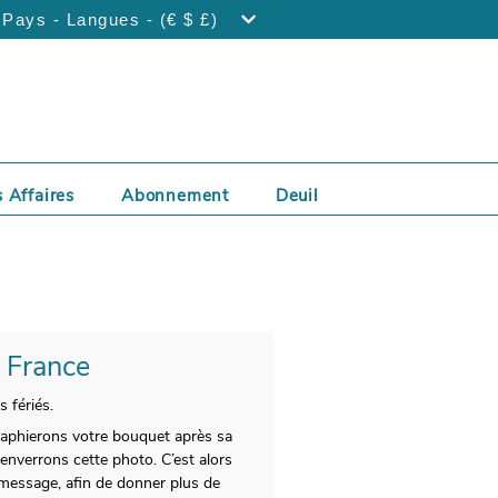
Pays - Langues - (€ $ £)
 Affaires
Abonnement
Deuil
- France
 fériés.
raphierons votre bouquet après sa
enverrons cette photo. C’est alors
n message, afin de donner plus de