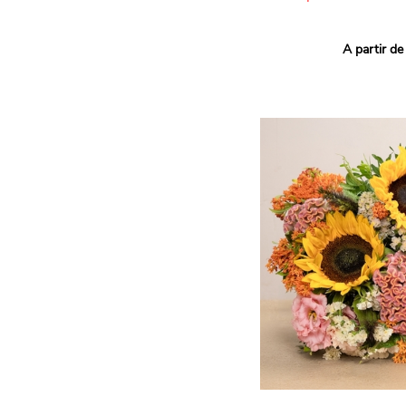
Ce bouquet Arlequin fait l
A partir de
vives pour un effet vitami
assortiment de roses mult
soigneusement sélectionné
célébrer les petits et gra
Retrouvez les variétés 'Aq
'Tropical Amazone' et 'Wi
pour leur tenue en vase, l
incroyables et le parfait
leurs boutons.
Une explosion de couleur
roses fraîches !
Il contient :
- Un mélange harmonieux 
rouges, jaunes et orange
- Quelques feuillages pou
À offrir pour :
- Souhaiter un anniversair