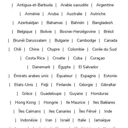
Antigua-et-Barbuda
Arabie saoudite
Argentine
Arménie
Aruba
Australie
Autriche
Azerbaïdjan
Bahamas
Bahreïn
Bangladesh
Belgique
Bolivie
Bosnie-Herzégovine
Brésil
Brunéi Darussalam
Bulgarie
Cambodge
Canada
Chili
Chine
Chypre
Colombie
Corée du Sud
Costa Rica
Croatie
Cuba
Curaçao
Danemark
Égypte
El Salvador
Émirats arabes unis
Équateur
Espagne
Estonie
Etats-Unis
Fidji
Finlande
Géorgie
Gibraltar
Grèce
Guadeloupe
Guyane
Honduras
Hong Kong
Hongrie
Ile Maurice
Iles Baléares
Îles Caïmans
Iles Canaries
Îles Féroé
Inde
Indonésie
Iran
Israël
Italie
Jamaïque