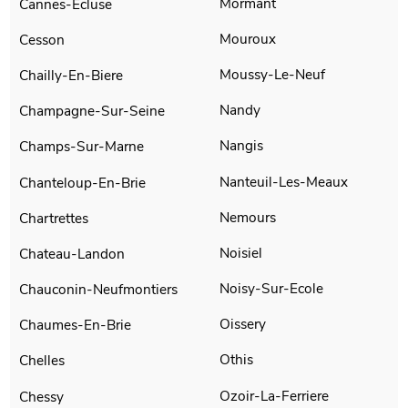
Mormant
Cannes-Ecluse
Mouroux
Cesson
Moussy-Le-Neuf
Chailly-En-Biere
Nandy
Champagne-Sur-Seine
Nangis
Champs-Sur-Marne
Nanteuil-Les-Meaux
Chanteloup-En-Brie
Nemours
Chartrettes
Noisiel
Chateau-Landon
Noisy-Sur-Ecole
Chauconin-Neufmontiers
Oissery
Chaumes-En-Brie
Othis
Chelles
Ozoir-La-Ferriere
Chessy