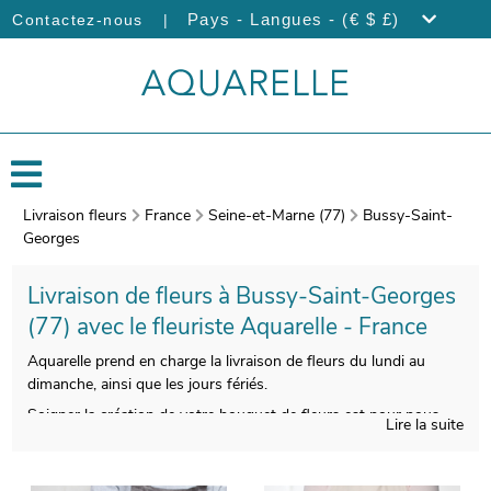
|
Pays - Langues - (€ $ £)
Contactez-nous
Livraison fleurs
France
Seine-et-Marne (77)
Bussy-Saint-
Georges
Livraison de fleurs à Bussy-Saint-Georges
(77) avec le fleuriste Aquarelle - France
Aquarelle prend en charge la livraison de fleurs du lundi au
dimanche, ainsi que les jours fériés.
Soigner la création de votre bouquet de fleurs est pour nous
Lire la suite
impératif, afin que le résultat soit à la hauteur de vos souhaits.
Une fois enveloppé dans un vase dédié à son transport,
spécialement conçu à cet effet, votre bouquet est pris en