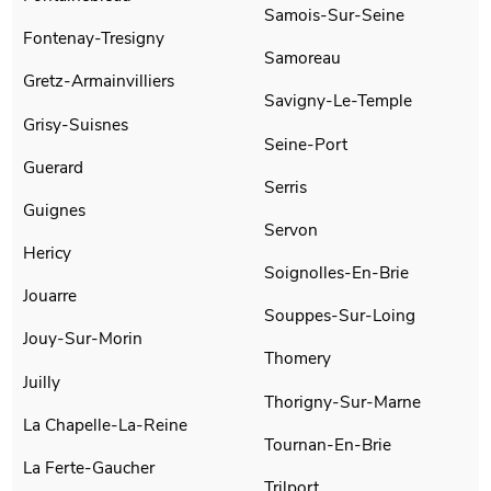
Samois-Sur-Seine
Fontenay-Tresigny
Samoreau
Gretz-Armainvilliers
Savigny-Le-Temple
Grisy-Suisnes
Seine-Port
Guerard
Serris
Guignes
Servon
Hericy
Soignolles-En-Brie
Jouarre
Souppes-Sur-Loing
Jouy-Sur-Morin
Thomery
Juilly
Thorigny-Sur-Marne
La Chapelle-La-Reine
Tournan-En-Brie
La Ferte-Gaucher
Trilport