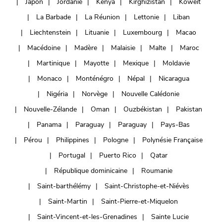
Japon
Jordanie
Kenya
Kirghizistan
Koweït
La Barbade
La Réunion
Lettonie
Liban
Liechtenstein
Lituanie
Luxembourg
Macao
Macédoine
Madère
Malaisie
Malte
Maroc
Martinique
Mayotte
Mexique
Moldavie
Monaco
Monténégro
Népal
Nicaragua
Nigéria
Norvège
Nouvelle Calédonie
Nouvelle-Zélande
Oman
Ouzbékistan
Pakistan
Panama
Paraguay
Paraguay
Pays-Bas
Pérou
Philippines
Pologne
Polynésie Française
Portugal
Puerto Rico
Qatar
République dominicaine
Roumanie
Saint-barthélémy
Saint-Christophe-et-Niévès
Saint-Martin
Saint-Pierre-et-Miquelon
Saint-Vincent-et-les-Grenadines
Sainte Lucie