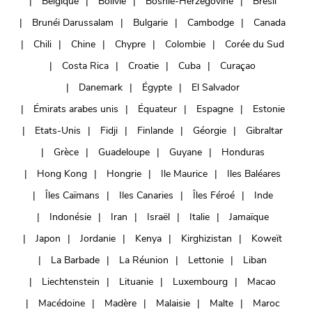
Belgique
Bolivie
Bosnie-Herzégovine
Brésil
Brunéi Darussalam
Bulgarie
Cambodge
Canada
Chili
Chine
Chypre
Colombie
Corée du Sud
Costa Rica
Croatie
Cuba
Curaçao
Danemark
Égypte
El Salvador
Émirats arabes unis
Équateur
Espagne
Estonie
Etats-Unis
Fidji
Finlande
Géorgie
Gibraltar
Grèce
Guadeloupe
Guyane
Honduras
Hong Kong
Hongrie
Ile Maurice
Iles Baléares
Îles Caïmans
Iles Canaries
Îles Féroé
Inde
Indonésie
Iran
Israël
Italie
Jamaïque
Japon
Jordanie
Kenya
Kirghizistan
Koweït
La Barbade
La Réunion
Lettonie
Liban
Liechtenstein
Lituanie
Luxembourg
Macao
Macédoine
Madère
Malaisie
Malte
Maroc