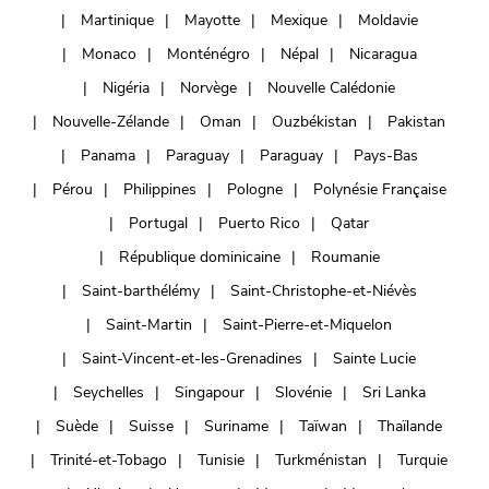
Martinique
Mayotte
Mexique
Moldavie
Monaco
Monténégro
Népal
Nicaragua
Nigéria
Norvège
Nouvelle Calédonie
Nouvelle-Zélande
Oman
Ouzbékistan
Pakistan
Panama
Paraguay
Paraguay
Pays-Bas
Pérou
Philippines
Pologne
Polynésie Française
Portugal
Puerto Rico
Qatar
République dominicaine
Roumanie
Saint-barthélémy
Saint-Christophe-et-Niévès
Saint-Martin
Saint-Pierre-et-Miquelon
Saint-Vincent-et-les-Grenadines
Sainte Lucie
Seychelles
Singapour
Slovénie
Sri Lanka
Suède
Suisse
Suriname
Taïwan
Thaïlande
Trinité-et-Tobago
Tunisie
Turkménistan
Turquie