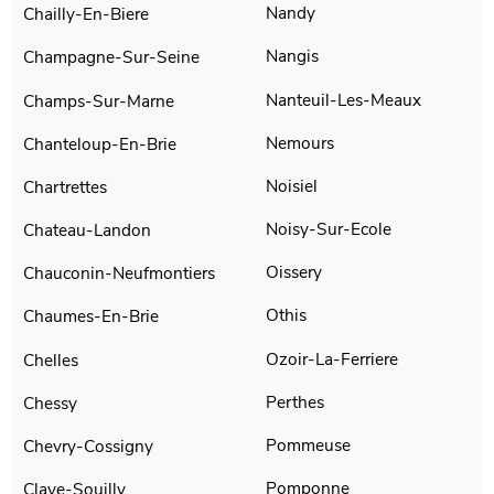
Nandy
Chailly-En-Biere
Nangis
Champagne-Sur-Seine
Nanteuil-Les-Meaux
Champs-Sur-Marne
Nemours
Chanteloup-En-Brie
Noisiel
Chartrettes
Noisy-Sur-Ecole
Chateau-Landon
Oissery
Chauconin-Neufmontiers
Othis
Chaumes-En-Brie
Ozoir-La-Ferriere
Chelles
Perthes
Chessy
Pommeuse
Chevry-Cossigny
Pomponne
Claye-Souilly