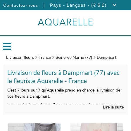
|
Pays - Langues - (€ $ £)
Contactez-nous
Livraison fleurs
France
Seine-et-Marne (77)
Dampmart
Livraison de fleurs à Dampmart (77) avec
le fleuriste Aquarelle - France
C’est 7 jours sur 7 qu’Aquarelle prend en charge la livraison de
vos fleurs à Dampmart.
La manufacture d’Aquarelle composera avec beaucoup de soin
Lire la suite
votre bouquet de fleurs de saison. L’étape suivante est le
conditionnement de votre bouquet, et une photo de votre
commande sera prise, après avoir ajouté un vase de transport
pour qu’il garde sa beauté durant la livraison. Puis, nous vous