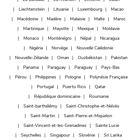
Liechtenstein
Lituanie
Luxembourg
Macao
Macédoine
Madère
Malaisie
Malte
Maroc
Martinique
Mayotte
Mexique
Moldavie
Monaco
Monténégro
Népal
Nicaragua
Nigéria
Norvège
Nouvelle Calédonie
Nouvelle-Zélande
Oman
Ouzbékistan
Pakistan
Panama
Paraguay
Paraguay
Pays-Bas
Pérou
Philippines
Pologne
Polynésie Française
Portugal
Puerto Rico
Qatar
République dominicaine
Roumanie
Saint-barthélémy
Saint-Christophe-et-Niévès
Saint-Martin
Saint-Pierre-et-Miquelon
Saint-Vincent-et-les-Grenadines
Sainte Lucie
Seychelles
Singapour
Slovénie
Sri Lanka