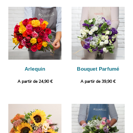
composition florale, avec un vase de transport, puis nous
prendrons une photo pour vous. Vous recevrez ensuite cette
photo par e-mail de manière à ce que vous puissiez vous
assurer que le bouquet de fleurs envoyé sera identique à celui
que vous avez sélectionné. L’envoi sera ensuite effectué.
Rendez votre cadeau plus original encore avec une photo ou un
message de votre choix.
Arlequin
Bouquet Parfumé
A partir de 24,90 €
A partir de 39,90 €