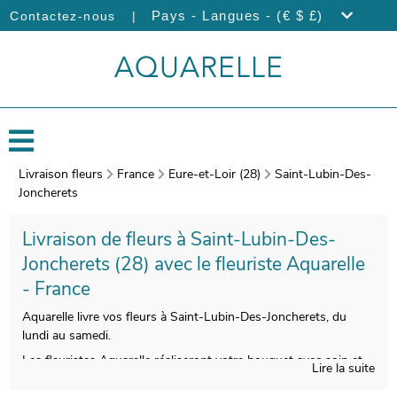
|
Pays - Langues - (€ $ £)
Contactez-nous
Livraison fleurs
France
Eure-et-Loir (28)
Saint-Lubin-Des-
Joncherets
Livraison de fleurs à Saint-Lubin-Des-
Joncherets (28) avec le fleuriste Aquarelle
- France
Aquarelle livre vos fleurs à Saint-Lubin-Des-Joncherets, du
lundi au samedi.
Les fleuristes Aquarelle réaliseront votre bouquet avec soin et
Lire la suite
savoir-faire. La seconde étape est le conditionnement de votre