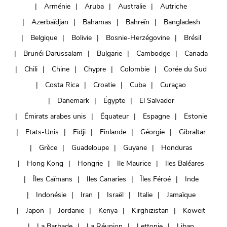
Arménie
Aruba
Australie
Autriche
Azerbaïdjan
Bahamas
Bahreïn
Bangladesh
Belgique
Bolivie
Bosnie-Herzégovine
Brésil
Brunéi Darussalam
Bulgarie
Cambodge
Canada
Chili
Chine
Chypre
Colombie
Corée du Sud
Costa Rica
Croatie
Cuba
Curaçao
Danemark
Égypte
El Salvador
Émirats arabes unis
Équateur
Espagne
Estonie
Etats-Unis
Fidji
Finlande
Géorgie
Gibraltar
Grèce
Guadeloupe
Guyane
Honduras
Hong Kong
Hongrie
Ile Maurice
Iles Baléares
Îles Caïmans
Iles Canaries
Îles Féroé
Inde
Indonésie
Iran
Israël
Italie
Jamaïque
Japon
Jordanie
Kenya
Kirghizistan
Koweït
La Barbade
La Réunion
Lettonie
Liban