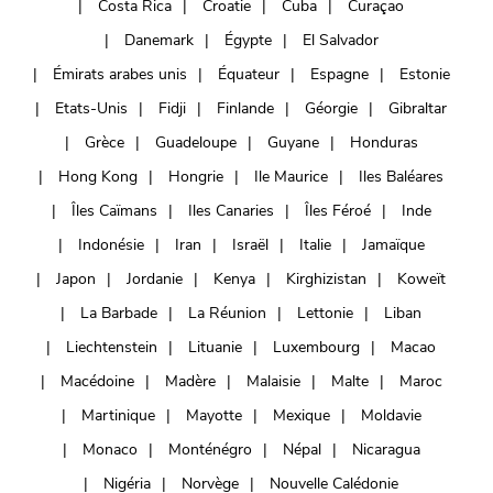
Costa Rica
Croatie
Cuba
Curaçao
Danemark
Égypte
El Salvador
Émirats arabes unis
Équateur
Espagne
Estonie
Etats-Unis
Fidji
Finlande
Géorgie
Gibraltar
Grèce
Guadeloupe
Guyane
Honduras
Hong Kong
Hongrie
Ile Maurice
Iles Baléares
Îles Caïmans
Iles Canaries
Îles Féroé
Inde
Indonésie
Iran
Israël
Italie
Jamaïque
Japon
Jordanie
Kenya
Kirghizistan
Koweït
La Barbade
La Réunion
Lettonie
Liban
Liechtenstein
Lituanie
Luxembourg
Macao
Macédoine
Madère
Malaisie
Malte
Maroc
Martinique
Mayotte
Mexique
Moldavie
Monaco
Monténégro
Népal
Nicaragua
Nigéria
Norvège
Nouvelle Calédonie