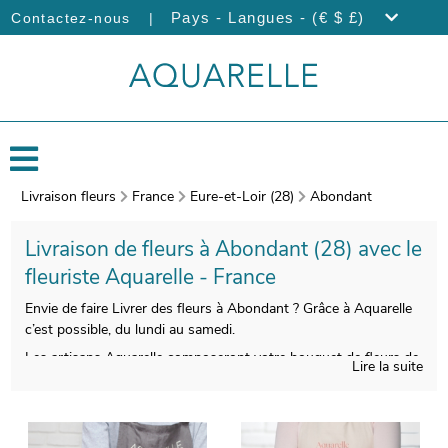
|
Pays - Langues - (€ $ £)
Contactez-nous
Livraison fleurs
France
Eure-et-Loir (28)
Abondant
Livraison de fleurs à Abondant (28) avec le
fleuriste Aquarelle - France
Envie de faire Livrer des fleurs à Abondant ? Grâce à Aquarelle
c’est possible, du lundi au samedi.
Les artisans Aquarelle composeront votre bouquet de fleurs de
Lire la suite
saison avec tout le savoir-faire qu’il nécessite. Àprès sa
création, un vase dédié à son transport viendra envelopper
votre bouquet. Àvant de l’expédier, votre bouquet sera pris en
photo. Vous recevrez ensuite cette photo afin de vous assurer