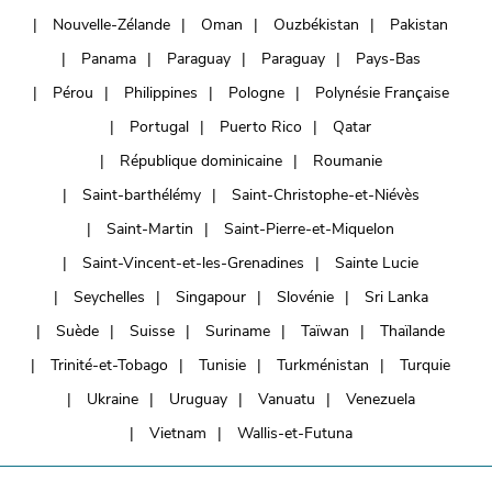
Nouvelle-Zélande
Oman
Ouzbékistan
Pakistan
Panama
Paraguay
Paraguay
Pays-Bas
Pérou
Philippines
Pologne
Polynésie Française
Portugal
Puerto Rico
Qatar
République dominicaine
Roumanie
Saint-barthélémy
Saint-Christophe-et-Niévès
Saint-Martin
Saint-Pierre-et-Miquelon
Saint-Vincent-et-les-Grenadines
Sainte Lucie
Seychelles
Singapour
Slovénie
Sri Lanka
Suède
Suisse
Suriname
Taïwan
Thaïlande
Trinité-et-Tobago
Tunisie
Turkménistan
Turquie
Ukraine
Uruguay
Vanuatu
Venezuela
Vietnam
Wallis-et-Futuna