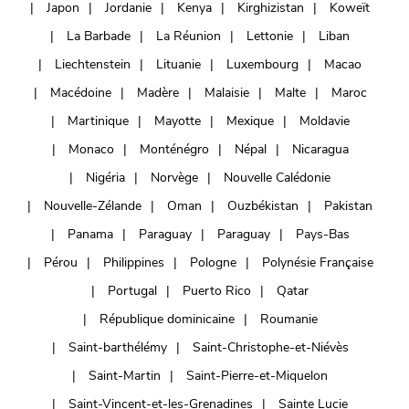
Japon
Jordanie
Kenya
Kirghizistan
Koweït
La Barbade
La Réunion
Lettonie
Liban
Liechtenstein
Lituanie
Luxembourg
Macao
Macédoine
Madère
Malaisie
Malte
Maroc
Martinique
Mayotte
Mexique
Moldavie
Monaco
Monténégro
Népal
Nicaragua
Nigéria
Norvège
Nouvelle Calédonie
Nouvelle-Zélande
Oman
Ouzbékistan
Pakistan
Panama
Paraguay
Paraguay
Pays-Bas
Pérou
Philippines
Pologne
Polynésie Française
Portugal
Puerto Rico
Qatar
République dominicaine
Roumanie
Saint-barthélémy
Saint-Christophe-et-Niévès
Saint-Martin
Saint-Pierre-et-Miquelon
Saint-Vincent-et-les-Grenadines
Sainte Lucie