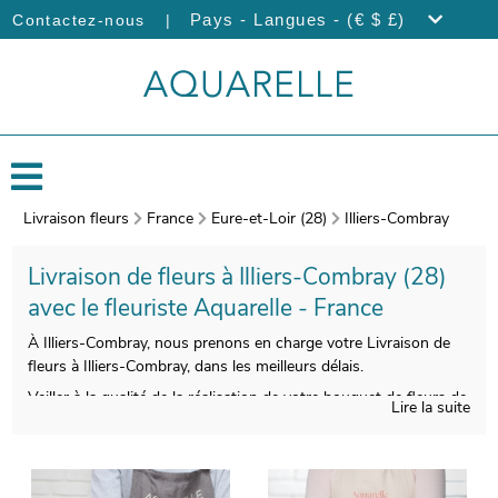
|
Pays - Langues - (€ $ £)
Contactez-nous
Livraison fleurs
France
Eure-et-Loir (28)
Illiers-Combray
Livraison de fleurs à Illiers-Combray (28)
avec le fleuriste Aquarelle - France
À Illiers-Combray, nous prenons en charge votre Livraison de
fleurs à Illiers-Combray, dans les meilleurs délais.
Veiller à la qualité de la réalisation de votre bouquet de fleurs de
Lire la suite
saison est pour nous essentiel, pour vous donner entière
satisfaction. L’étape suivante est l’empaquetage de votre
bouquet, et une photo de l’ensemble sera prise, une fois le
bouquet installé dans un contenant servant à son transport.