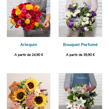
Cette photo vous est ensuite envoyée de manière à ce que vous
puissiez vous assurer que le bouquet que nous avons composé
sera identique à celui que vous avez commandé. C’est alors
qu’aura lieu son envoi à Illiers-Combray. Rendez votre présent
plus original encore avec une photo ou un message selon vos
envies.
Arlequin
Bouquet Parfumé
A partir de 24,90 €
A partir de 39,90 €