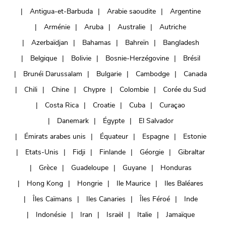
Antigua-et-Barbuda
Arabie saoudite
Argentine
Arménie
Aruba
Australie
Autriche
Azerbaïdjan
Bahamas
Bahreïn
Bangladesh
Belgique
Bolivie
Bosnie-Herzégovine
Brésil
Brunéi Darussalam
Bulgarie
Cambodge
Canada
Chili
Chine
Chypre
Colombie
Corée du Sud
Costa Rica
Croatie
Cuba
Curaçao
Danemark
Égypte
El Salvador
Émirats arabes unis
Équateur
Espagne
Estonie
Etats-Unis
Fidji
Finlande
Géorgie
Gibraltar
Grèce
Guadeloupe
Guyane
Honduras
Hong Kong
Hongrie
Ile Maurice
Iles Baléares
Îles Caïmans
Iles Canaries
Îles Féroé
Inde
Indonésie
Iran
Israël
Italie
Jamaïque