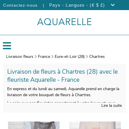
|
Pays - Langues - (€ $ £)
Contactez-nous
Livraison fleurs
France
Eure-et-Loir (28)
Chartres
Livraison de fleurs à Chartres (28) avec le
fleuriste Aquarelle - France
En express et du lundi au samedi, Aquarelle prend en charge la
livraison de votre bouquet de fleurs à Chartres.
Le soin que nos fleuristes apporteront à votre bouquet vous
Lire la suite
donnera l’opportunité de disposer d’une composition florale
belle à regarder et de bonne qualité. Àprès sa composition, un
porte-bouquet de transport viendra envelopper votre
composition florale. Àvant l’envoi, votre bouquet sera