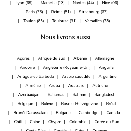
Lyon (69)
Marseille (13)
Nantes (44)
Nice (06)
Paris (75)
Reims (51)
Strasbourg (67)
Toulon (83)
Toulouse (31)
Versailles (78)
Nous livrons aussi
Açores
Afrique du sud
Albanie
Allemagne
Andorre
Angleterre (Royaume-Uni)
Anguilla
Antigua-et-Barbuda
Arabie saoudite
Argentine
Arménie
Aruba
Australie
Autriche
Azerbaïdjan
Bahamas
Bahreïn
Bangladesh
Belgique
Bolivie
Bosnie-Herzégovine
Brésil
Brunéi Darussalam
Bulgarie
Cambodge
Canada
Chili
Chine
Chypre
Colombie
Corée du Sud
Costa Rica
Croatie
Cuba
Curaçao