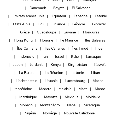
Danemark
Égypte
El Salvador
Émirats arabes unis
Équateur
Espagne
Estonie
Etats-Unis
Fidji
Finlande
Géorgie
Gibraltar
Grèce
Guadeloupe
Guyane
Honduras
Hong Kong
Hongrie
Ile Maurice
Iles Baléares
Îles Caïmans
Iles Canaries
Îles Féroé
Inde
Indonésie
Iran
Israël
Italie
Jamaïque
Japon
Jordanie
Kenya
Kirghizistan
Koweït
La Barbade
La Réunion
Lettonie
Liban
Liechtenstein
Lituanie
Luxembourg
Macao
Macédoine
Madère
Malaisie
Malte
Maroc
Martinique
Mayotte
Mexique
Moldavie
Monaco
Monténégro
Népal
Nicaragua
Nigéria
Norvège
Nouvelle Calédonie