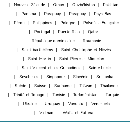
Nouvelle-Zélande
Oman
Ouzbékistan
Pakistan
Panama
Paraguay
Paraguay
Pays-Bas
Pérou
Philippines
Pologne
Polynésie Française
Portugal
Puerto Rico
Qatar
République dominicaine
Roumanie
Saint-barthélémy
Saint-Christophe-et-Niévès
Saint-Martin
Saint-Pierre-et-Miquelon
Saint-Vincent-et-les-Grenadines
Sainte Lucie
Seychelles
Singapour
Slovénie
Sri Lanka
Suède
Suisse
Suriname
Taïwan
Thaïlande
Trinité-et-Tobago
Tunisie
Turkménistan
Turquie
Ukraine
Uruguay
Vanuatu
Venezuela
Vietnam
Wallis-et-Futuna