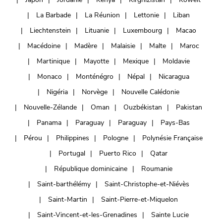
La Barbade
La Réunion
Lettonie
Liban
Liechtenstein
Lituanie
Luxembourg
Macao
Macédoine
Madère
Malaisie
Malte
Maroc
Martinique
Mayotte
Mexique
Moldavie
Monaco
Monténégro
Népal
Nicaragua
Nigéria
Norvège
Nouvelle Calédonie
Nouvelle-Zélande
Oman
Ouzbékistan
Pakistan
Panama
Paraguay
Paraguay
Pays-Bas
Pérou
Philippines
Pologne
Polynésie Française
Portugal
Puerto Rico
Qatar
République dominicaine
Roumanie
Saint-barthélémy
Saint-Christophe-et-Niévès
Saint-Martin
Saint-Pierre-et-Miquelon
Saint-Vincent-et-les-Grenadines
Sainte Lucie