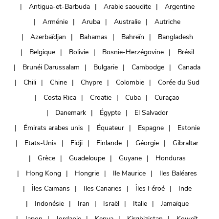
Antigua-et-Barbuda
Arabie saoudite
Argentine
Arménie
Aruba
Australie
Autriche
Azerbaïdjan
Bahamas
Bahreïn
Bangladesh
Belgique
Bolivie
Bosnie-Herzégovine
Brésil
Brunéi Darussalam
Bulgarie
Cambodge
Canada
Chili
Chine
Chypre
Colombie
Corée du Sud
Costa Rica
Croatie
Cuba
Curaçao
Danemark
Égypte
El Salvador
Émirats arabes unis
Équateur
Espagne
Estonie
Etats-Unis
Fidji
Finlande
Géorgie
Gibraltar
Grèce
Guadeloupe
Guyane
Honduras
Hong Kong
Hongrie
Ile Maurice
Iles Baléares
Îles Caïmans
Iles Canaries
Îles Féroé
Inde
Indonésie
Iran
Israël
Italie
Jamaïque
Japon
Jordanie
Kenya
Kirghizistan
Koweït