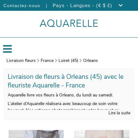
|
Pays - Langues - (€ $ £)
Contactez-nous
Livraison fleurs
France
Loiret (45)
Orleans
Livraison de fleurs à Orleans (45) avec le
fleuriste Aquarelle - France
Aquarelle livre vos fleurs à Orleans, du lundi au samedi.
L’atelier d’Aquarelle réalisera avec beaucoup de soin votre
bouquet. Nos artisans photographieront votre bouquet au
Lire la suite
moment de l’emballer. Notre but est de vous faire parvenir la
image via votre boîte mail de manière à ce que vous puissiez
vous assurer que le bouquet de fleurs qui sera reçu par le
destinataire sera identique à celui que vous avez sélectionné.