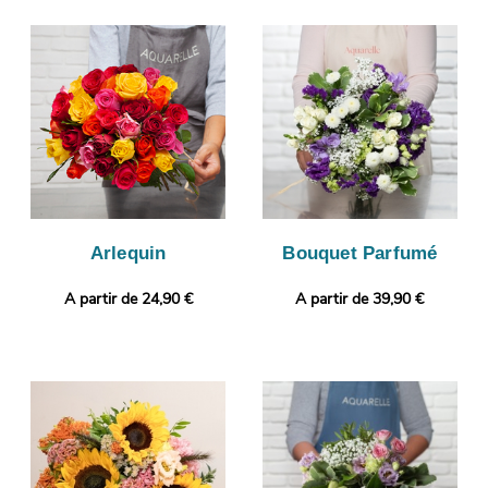
esthétique et de bonne qualité. On procèdera ensuite au
conditionnement de vos fleurs, et une photo de votre
commande sera prise, après avoir ajouté un vase de transport
pour sa protection. Ensuite, nous vous ferons parvenir ce cliché
par e-mail, avant son envoi à Saint-Hilaire-Saint-Mesmin, à la
personne concernée. Notre petit plus ? Vous avez la faculté de
glisser un message ou une photo, pour un cadeau encore plus
personnalisé.
Arlequin
Bouquet Parfumé
A partir de 24,90 €
A partir de 39,90 €