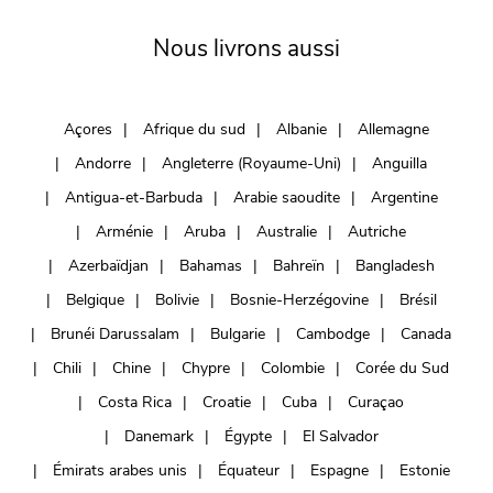
Nous livrons aussi
Açores
Afrique du sud
Albanie
Allemagne
Andorre
Angleterre (Royaume-Uni)
Anguilla
Antigua-et-Barbuda
Arabie saoudite
Argentine
Arménie
Aruba
Australie
Autriche
Azerbaïdjan
Bahamas
Bahreïn
Bangladesh
Belgique
Bolivie
Bosnie-Herzégovine
Brésil
Brunéi Darussalam
Bulgarie
Cambodge
Canada
Chili
Chine
Chypre
Colombie
Corée du Sud
Costa Rica
Croatie
Cuba
Curaçao
Danemark
Égypte
El Salvador
Émirats arabes unis
Équateur
Espagne
Estonie