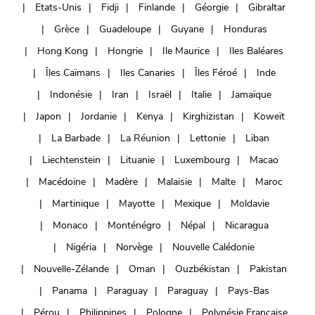
Etats-Unis
Fidji
Finlande
Géorgie
Gibraltar
Grèce
Guadeloupe
Guyane
Honduras
Hong Kong
Hongrie
Ile Maurice
Iles Baléares
Îles Caïmans
Iles Canaries
Îles Féroé
Inde
Indonésie
Iran
Israël
Italie
Jamaïque
Japon
Jordanie
Kenya
Kirghizistan
Koweït
La Barbade
La Réunion
Lettonie
Liban
Liechtenstein
Lituanie
Luxembourg
Macao
Macédoine
Madère
Malaisie
Malte
Maroc
Martinique
Mayotte
Mexique
Moldavie
Monaco
Monténégro
Népal
Nicaragua
Nigéria
Norvège
Nouvelle Calédonie
Nouvelle-Zélande
Oman
Ouzbékistan
Pakistan
Panama
Paraguay
Paraguay
Pays-Bas
Pérou
Philippines
Pologne
Polynésie Française