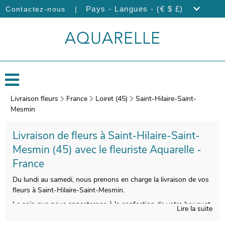
|
Pays - Langues - (€ $ £)
Contactez-nous
Livraison fleurs
France
Loiret (45)
Saint-Hilaire-Saint-
Mesmin
Livraison de fleurs à Saint-Hilaire-Saint-
Mesmin (45) avec le fleuriste Aquarelle -
France
Du lundi au samedi, nous prenons en charge la livraison de vos
fleurs à Saint-Hilaire-Saint-Mesmin.
Le soin que nous apporterons à la confection de votre bouquet
Lire la suite
vous donnera la chance de disposer d’une composition florale