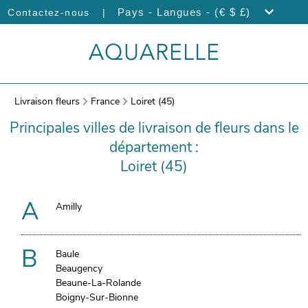
|
Pays - Langues - (€ $ £)
Contactez-nous
Livraison fleurs
France
Loiret (45)
Principales villes de livraison de fleurs dans le
département :
Loiret (45)
A
Amilly
B
Baule
Beaugency
Beaune-La-Rolande
Boigny-Sur-Bionne