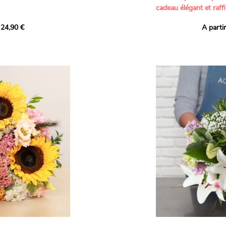
cadeau élégant et raffi
a part belle aux teintes
 24,90 €
A parti
né garanti. Un
Offrez un bouquet dél
icolores aux variétés
par nos artisans fleur
es, parfait pour
plus tendres attention
nds bonheurs.
Les roses branchues b
ua', 'Red Calypso',
création une touche d
ld Calypso', connues
romantisme, tandis que
eurs teintes
un parfum délicat et u
 épanouissement de
poétique. Le gypsophile
envelopper l’ensemble
s dans un bouquet de
les lisianthus ajouten
raffinement à cette ha
Chaque tige a été sél
de roses roses,
composer un bouquet 
charme et de délicates
r structurer
entre volume, finesse 
florale est idéale pour
moments de vie avec g
e joyeux et coloré