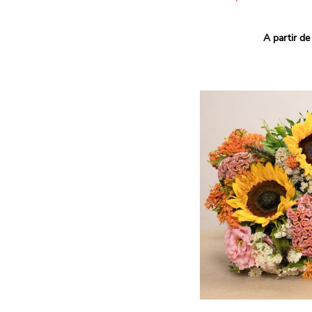
Ce bouquet Arlequin fait l
A partir de
vives pour un effet vitami
assortiment de roses mult
soigneusement sélectionné
célébrer les petits et gra
Retrouvez les variétés 'Aq
'Tropical Amazone' et 'Wi
pour leur tenue en vase, l
incroyables et le parfait
leurs boutons.
Une explosion de couleur
roses fraîches !
Il contient :
- Un mélange harmonieux 
rouges, jaunes et orange
- Quelques feuillages pou
À offrir pour :
- Souhaiter un anniversair