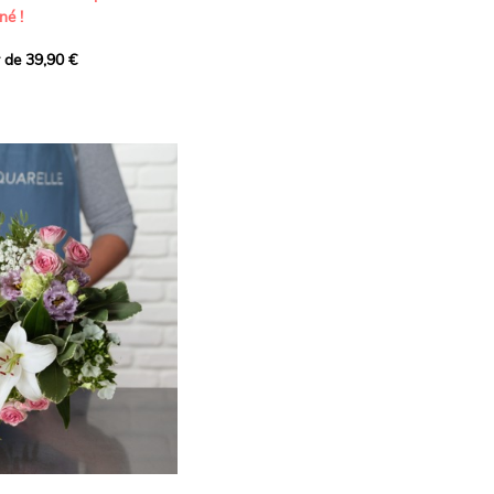
né !
r de 39,90 €
icat et généreux, imaginé
istes pour transmettre vos
s.
lanches apportent à cette
e pureté et de
 les giroflées dévoilent
ne allure naturellement
, léger et aérien, vient
 de douceur, pendant que
t une note d’élégance et de
rmonie florale.
ectionnée avec soin pour
lumineux, plein de
se. Avec son bel équilibre
et parfum, cette création
 célébrer les plus beaux
râce et émotion.