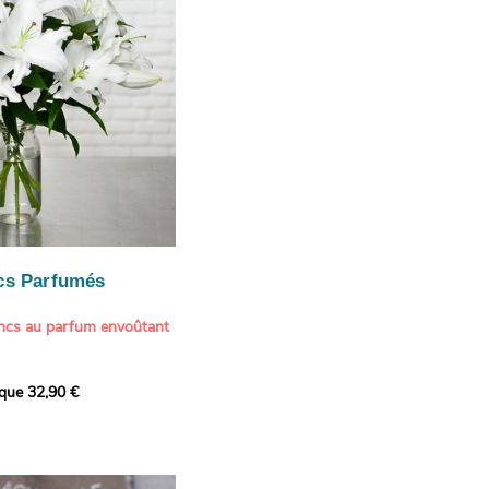
cs Parfumés
ancs au parfum envoûtant
xception avec cette
ique 32,90 €
de lys blancs signée
fum intense et leur grâce
ortent une touche de
t à tout intérieur. Ce