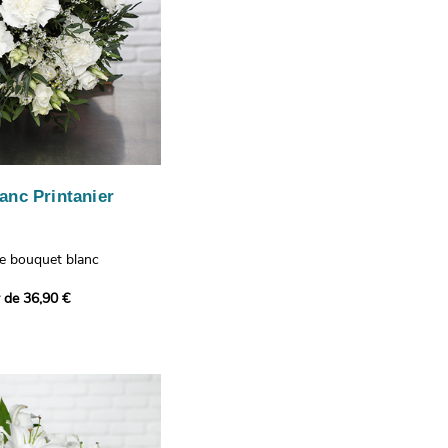
anc Printanier
re bouquet blanc
 lisianthus, d'oeillets et
r de 36,90 €
 bouquet offre une
e fraîcheur printanière qui
 à tous ceux qui le
hus représentent la
issance, les oeillets
 l'admiration, tandis que
te une touche délicate et