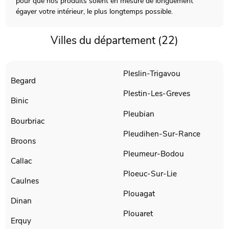
pour que nos produits soient en mesure de longuement
égayer votre intérieur, le plus longtemps possible.
Villes du département (22)
Pleslin-Trigavou
Begard
Plestin-Les-Greves
Binic
Pleubian
Bourbriac
Pleudihen-Sur-Rance
Broons
Pleumeur-Bodou
Callac
Ploeuc-Sur-Lie
Caulnes
Plouagat
Dinan
Plouaret
Erquy