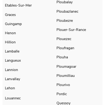
Ploubalay
Etables-Sur-Mer
Ploubazlanec
Graces
Ploubezre
Guingamp
Plouer-Sur-Rance
Henon
Plouezec
Hillion
Ploufragan
Lamballe
Plouha
Langueux
Ploumagoar
Lannion
Ploumilliau
Lanvallay
Plourivo
Lehon
Pordic
Louannec
Quessoy