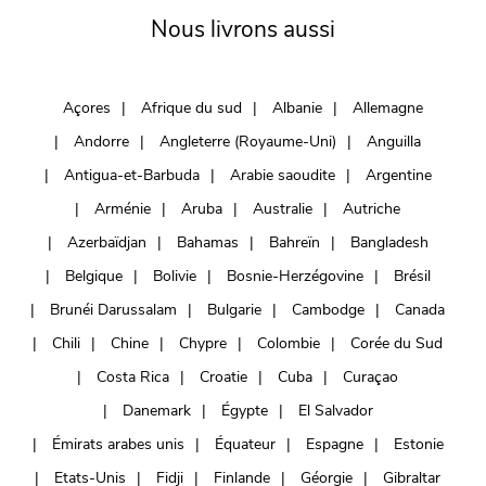
Nous livrons aussi
Açores
Afrique du sud
Albanie
Allemagne
Andorre
Angleterre (Royaume-Uni)
Anguilla
Antigua-et-Barbuda
Arabie saoudite
Argentine
Arménie
Aruba
Australie
Autriche
Azerbaïdjan
Bahamas
Bahreïn
Bangladesh
Belgique
Bolivie
Bosnie-Herzégovine
Brésil
Brunéi Darussalam
Bulgarie
Cambodge
Canada
Chili
Chine
Chypre
Colombie
Corée du Sud
Costa Rica
Croatie
Cuba
Curaçao
Danemark
Égypte
El Salvador
Émirats arabes unis
Équateur
Espagne
Estonie
Etats-Unis
Fidji
Finlande
Géorgie
Gibraltar