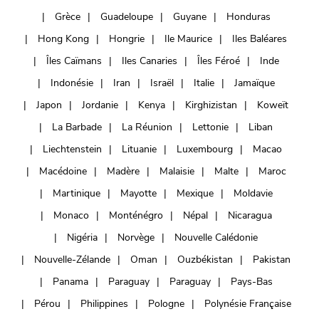
Grèce
Guadeloupe
Guyane
Honduras
Hong Kong
Hongrie
Ile Maurice
Iles Baléares
Îles Caïmans
Iles Canaries
Îles Féroé
Inde
Indonésie
Iran
Israël
Italie
Jamaïque
Japon
Jordanie
Kenya
Kirghizistan
Koweït
La Barbade
La Réunion
Lettonie
Liban
Liechtenstein
Lituanie
Luxembourg
Macao
Macédoine
Madère
Malaisie
Malte
Maroc
Martinique
Mayotte
Mexique
Moldavie
Monaco
Monténégro
Népal
Nicaragua
Nigéria
Norvège
Nouvelle Calédonie
Nouvelle-Zélande
Oman
Ouzbékistan
Pakistan
Panama
Paraguay
Paraguay
Pays-Bas
Pérou
Philippines
Pologne
Polynésie Française