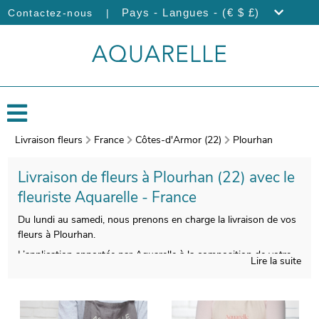
|
Pays - Langues - (€ $ £)
Contactez-nous
Livraison fleurs
France
Côtes-d'Armor (22)
Plourhan
Livraison de fleurs à Plourhan (22) avec le
fleuriste Aquarelle - France
Du lundi au samedi, nous prenons en charge la livraison de vos
fleurs à Plourhan.
L’application apportée par Aquarelle à la composition de votre
Lire la suite
bouquet de fleurs vous donnera la chance de profiter d’une
composition florale qui soit belle et qualitative à la fois. On
procèdera ensuite au conditionnement de vos fleurs, et une
photo de votre commande sera prise, après avoir utilisé un vase