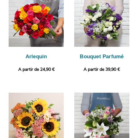
de transport pour qu’il garde sa beauté durant la livraison.
L’objectif est de vous faire parvenir la image via votre boîte mail
afin de vous assurer de la conformité de votre bouquet de
fleurs. L’envoi sera ensuite pris en charge. Rendez votre
bouquet plus original encore en joignant gratuitement une
photo ou un message personnalisé.
Arlequin
Bouquet Parfumé
A partir de 24,90 €
A partir de 39,90 €